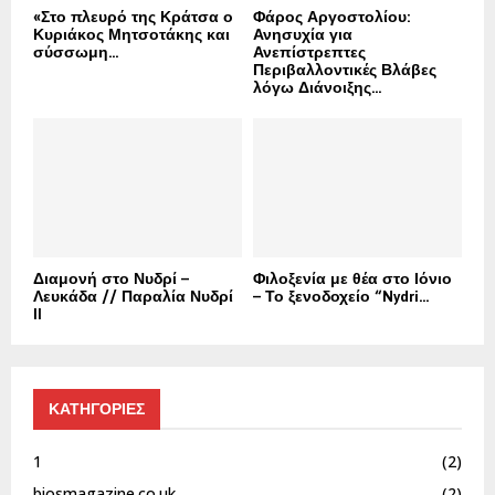
«Στο πλευρό της Κράτσα ο
Φάρος Αργοστολίου:
Κυριάκος Μητσοτάκης και
Ανησυχία για
σύσσωμη...
Ανεπίστρεπτες
Περιβαλλοντικές Βλάβες
λόγω Διάνοιξης...
Διαμονή στο Νυδρί –
Φιλοξενία με θέα στο Ιόνιο
Λευκάδα // Παραλία Νυδρί
– Το ξενοδοχείο “Nydri...
II
ΚΑΤΗΓΟΡΙΕΣ
1
(2)
biosmagazine.co.uk
(2)