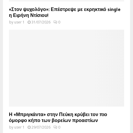
«Στον ψυχολόγο»: Επέστρεψε με εκρηκτικό single
η Ειρήνη Ντίσιου!
by
user 1
31/07/2026
0
Η «Μπριγκάντα» στην Πεύκη κρύβει τον πιο
όμορφο κήπο των βορείων προαστίων
by
user 1
29/07/2026
0