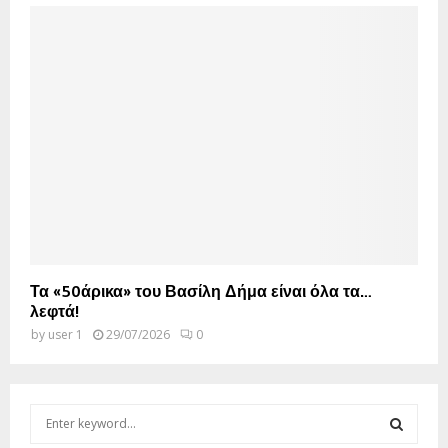
Τα «50άρικα» του Βασίλη Δήμα είναι όλα τα…
λεφτά!
by
user 1
29/07/2026
0
S
e