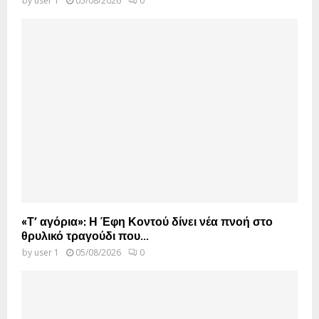
by
user 1
05/08/2026
0
«Τ’ αγόρια»: Η Έφη Κοντού δίνει νέα πνοή στο
θρυλικό τραγούδι που...
by
user 1
05/08/2026
0