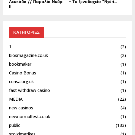
Λευκάδα // Παραλία Νυδρί
– Το ξενοδοχείο “Nydri...
II
ΚΑΤΗΓΟΡΙΕΣ
1
(2)
biosmagazine.co.uk
(2)
bookmaker
(1)
Casino Bonus
(1)
censa.org.uk
(1)
fast withdraw casino
(1)
MEDIA
(22)
new casinos
(4)
newnormalfest.co.uk
(1)
public
(133)
stoiximatikes
(1)