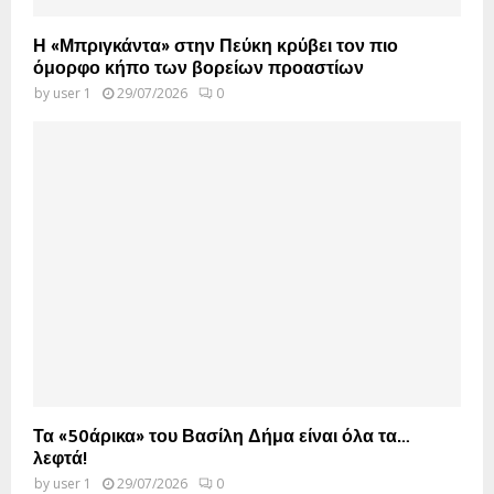
Η «Μπριγκάντα» στην Πεύκη κρύβει τον πιο
όμορφο κήπο των βορείων προαστίων
by
user 1
29/07/2026
0
Τα «50άρικα» του Βασίλη Δήμα είναι όλα τα…
λεφτά!
by
user 1
29/07/2026
0