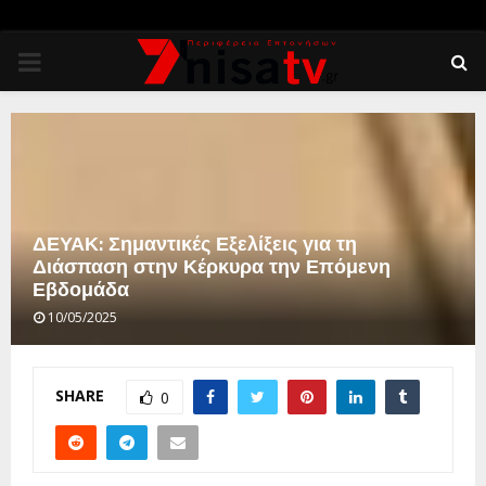
PRIMARY
MENU
ΔΕΥΑΚ: Σημαντικές Εξελίξεις για τη
Διάσπαση στην Κέρκυρα την Επόμενη
Εβδομάδα
10/05/2025
SHARE
0