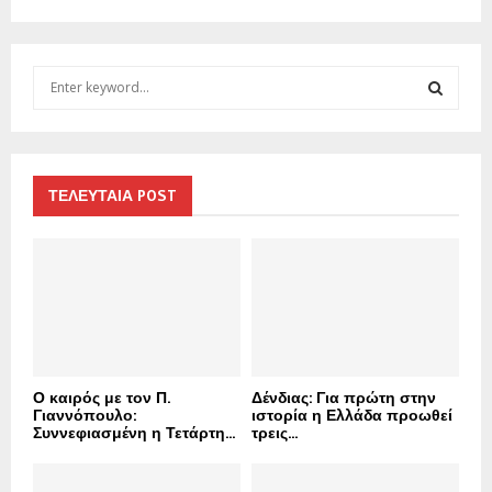
S
e
a
S
r
c
E
h
ΤΕΛΕΥΤΑΙΑ POST
f
A
o
r
R
:
C
H
Ο καιρός με τον Π.
Δένδιας: Για πρώτη στην
Γιαννόπουλο:
ιστορία η Ελλάδα προωθεί
Συννεφιασμένη η Τετάρτη...
τρεις...