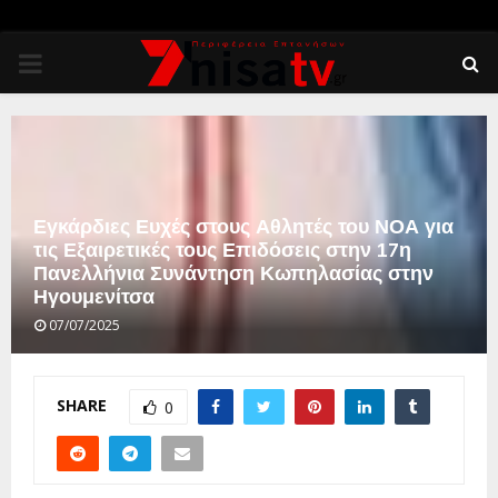
PRIMARY
MENU
Εγκάρδιες Ευχές στους Αθλητές του ΝΟΑ για
τις Εξαιρετικές τους Επιδόσεις στην 17η
Πανελλήνια Συνάντηση Κωπηλασίας στην
Ηγουμενίτσα
07/07/2025
SHARE
0