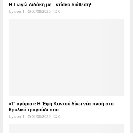
Η Γωγώ Λιδάκη με… ντίσκο διάθεση!
by
user 1
05/08/2026
0
«Τ’ αγόρια»: Η Έφη Κοντού δίνει νέα πνοή στο
θρυλικό τραγούδι που...
by
user 1
05/08/2026
0