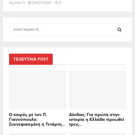
by
user 1
29/07/2026
0
S
e
a
S
r
c
E
h
ΤΕΛΕΥΤΑΙΑ POST
f
A
o
r
R
:
C
H
Ο καιρός με τον Π.
Δένδιας: Για πρώτη στην
Γιαννόπουλο:
ιστορία η Ελλάδα προωθεί
Συννεφιασμένη η Τετάρτη...
τρεις...