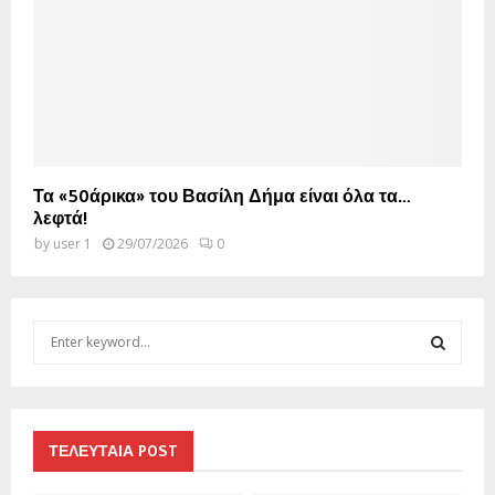
Τα «50άρικα» του Βασίλη Δήμα είναι όλα τα…
λεφτά!
by
user 1
29/07/2026
0
S
e
a
S
r
c
E
h
ΤΕΛΕΥΤΑΙΑ POST
f
A
o