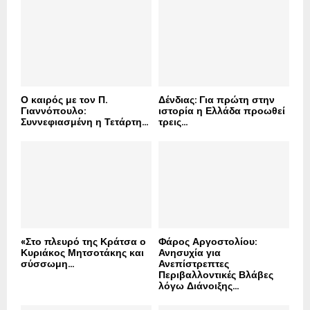
r
R
:
C
H
Ο καιρός με τον Π.
Δένδιας: Για πρώτη στην
Γιαννόπουλο:
ιστορία η Ελλάδα προωθεί
Συννεφιασμένη η Τετάρτη...
τρεις...
«Στο πλευρό της Κράτσα ο
Φάρος Αργοστολίου:
Κυριάκος Μητσοτάκης και
Ανησυχία για
σύσσωμη...
Ανεπίστρεπτες
Περιβαλλοντικές Βλάβες
λόγω Διάνοιξης...