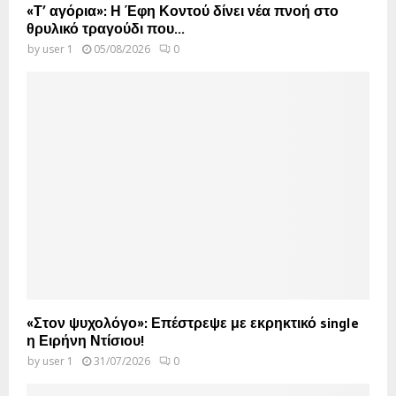
«Τ’ αγόρια»: Η Έφη Κοντού δίνει νέα πνοή στο
θρυλικό τραγούδι που...
by
user 1
05/08/2026
0
«Στον ψυχολόγο»: Επέστρεψε με εκρηκτικό single
η Ειρήνη Ντίσιου!
by
user 1
31/07/2026
0