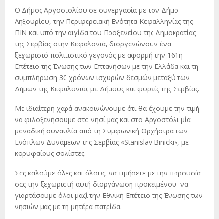
Ο Δήμος Αργοστολίου σε συνεργασία με τον Δήμο
Ληξουρίου, την Περιφερειακή Ενότητα Κεφαλληνίας της
ΠΙΝ και υπό την αιγίδα του Προξενείου της Δημοκρατίας
της Σερβίας στην Κεφαλονιά, διοργανώνουν ένα
ξεχωριστό πολιτιστικό γεγονός με αφορμή την 161η
Επέτειο της Ένωσης των Επτανήσων με την Ελλάδα και τη
συμπλήρωση 30 χρόνων ισχυρών δεσμών μεταξύ των
Δήμων της Κεφαλονιάς με Δήμους και φορείς της Σερβίας.
Με ιδιαίτερη χαρά ανακοινώνουμε ότι θα έχουμε την τιμή
να φιλοξενήσουμε στο νησί μας και στο Αργοστόλι μία
μοναδική συναυλία από τη Συμφωνική Ορχήστρα των
Ενόπλων Δυνάμεων της Σερβίας «Stanislav Binicki», με
κορυφαίους σολίστες.
Σας καλούμε όλες και όλους, να τιμήσετε με την παρουσία
σας την ξεχωριστή αυτή διοργάνωση προκειμένου να
γιορτάσουμε όλοι μαζί την Εθνική Επέτειο της Ένωσης των
νησιών μας με τη μητέρα πατρίδα.