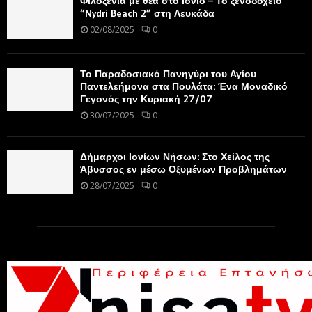
Φιλοξενία με θέα στο Ιόνιο – Το ξενοδοχείο
“Nydri Beach 2” στη Λευκάδα
02/08/2025
0
Το Παραδοσιακό Πανηγύρι του Αγίου
Παντελεήμονα στα Πουλάτα: Ένα Μοναδικό
Γεγονός την Κυριακή 27/07
30/07/2025
0
Δήμαρχοι Ιονίων Νήσων: Στο Χείλος της
Άβυσσος εν μέσω Οξυμένων Προβλημάτων
28/07/2025
0