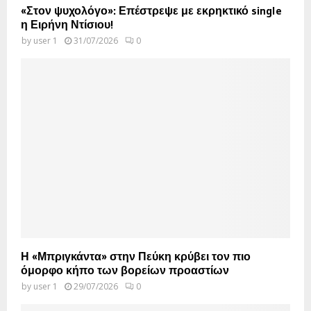
«Στον ψυχολόγο»: Επέστρεψε με εκρηκτικό single
η Ειρήνη Ντίσιου!
by
user 1
31/07/2026
0
Η «Μπριγκάντα» στην Πεύκη κρύβει τον πιο
όμορφο κήπο των βορείων προαστίων
by
user 1
29/07/2026
0