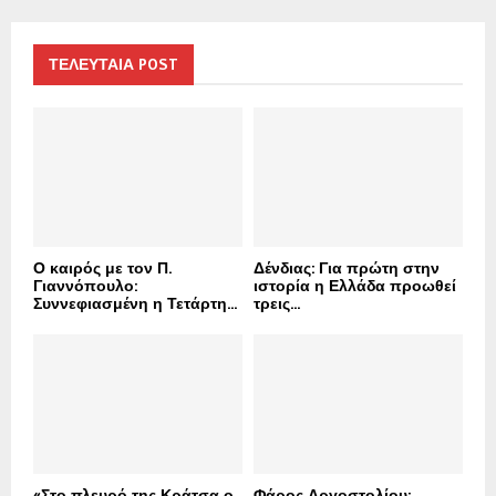
r
c
E
h
ΤΕΛΕΥΤΑΙΑ POST
f
A
o
r
R
:
C
H
Ο καιρός με τον Π.
Δένδιας: Για πρώτη στην
Γιαννόπουλο:
ιστορία η Ελλάδα προωθεί
Συννεφιασμένη η Τετάρτη...
τρεις...
«Στο πλευρό της Κράτσα ο
Φάρος Αργοστολίου: