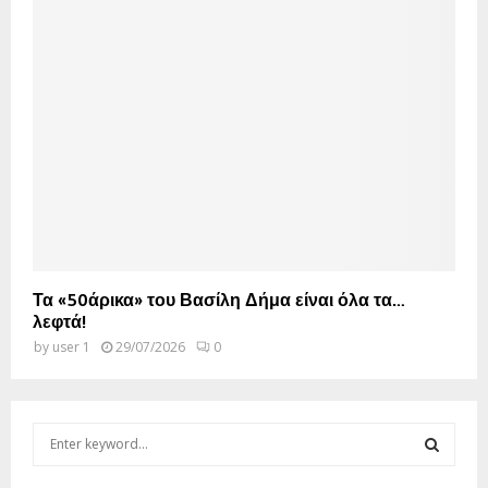
Τα «50άρικα» του Βασίλη Δήμα είναι όλα τα…
λεφτά!
by
user 1
29/07/2026
0
S
e
a
S