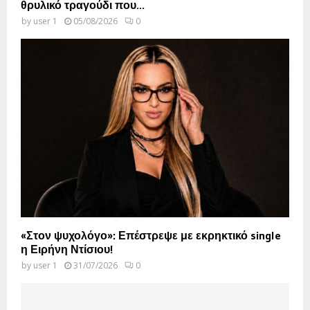
θρυλικό τραγούδι που...
by
user 1
05/08/2026
0
«Στον ψυχολόγο»: Επέστρεψε με εκρηκτικό single
η Ειρήνη Ντίσιου!
by
user 1
31/07/2026
0