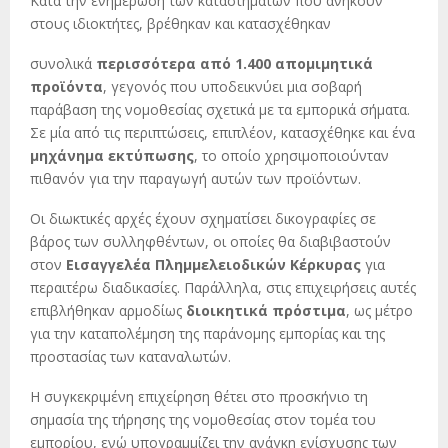
Κατά την ενημέρωση των καταστημάτων που ανήκουν
στους ιδιοκτήτες, βρέθηκαν και κατασχέθηκαν
συνολικά
περισσότερα από 1.400 απομιμητικά
προϊόντα
, γεγονός που υποδεικνύει μια σοβαρή
παράβαση της νομοθεσίας σχετικά με τα εμπορικά σήματα.
Σε μία από τις περιπτώσεις, επιπλέον, κατασχέθηκε και ένα
μηχάνημα εκτύπωσης
, το οποίο χρησιμοποιούνταν
πιθανόν για την παραγωγή αυτών των προϊόντων.
Οι διωκτικές αρχές έχουν σχηματίσει δικογραφίες σε
βάρος των συλληφθέντων, οι οποίες θα διαβιβαστούν
στον
Εισαγγελέα Πλημμελειοδικών Κέρκυρας
για
περαιτέρω διαδικασίες. Παράλληλα, στις επιχειρήσεις αυτές
επιβλήθηκαν αρμοδίως
διοικητικά πρόστιμα
, ως μέτρο
για την καταπολέμηση της παράνομης εμπορίας και της
προστασίας των καταναλωτών.
Η συγκεκριμένη επιχείρηση θέτει στο προσκήνιο τη
σημασία της τήρησης της νομοθεσίας στον τομέα του
εμπορίου, ενώ υπογραμμίζει την ανάγκη ενίσχυσης των