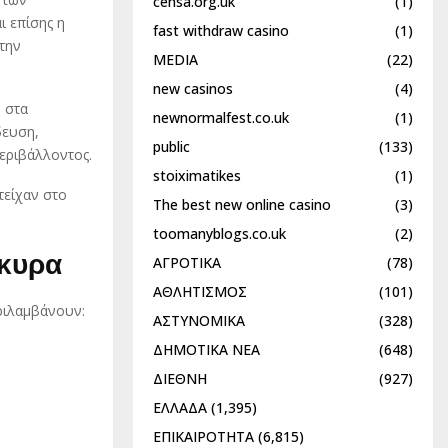
censa.org.uk
(1)
ι επίσης η
fast withdraw casino
(1)
την
MEDIA
(22)
new casinos
(4)
ο στα
newnormalfest.co.uk
(1)
δευση,
public
(133)
εριβάλλοντος.
stoiximatikes
(1)
τείχαν στο
The best new online casino
(3)
toomanyblogs.co.uk
(2)
ρκυρα
ΑΓΡΟΤΙΚΑ
(78)
ΑΘΛΗΤΙΣΜΟΣ
(101)
ριλαμβάνουν:
ΑΣΤΥΝΟΜΙΚΑ
(328)
ΔΗΜΟΤΙΚΑ ΝΕΑ
(648)
ΔΙΕΘΝΗ
(927)
ΕΛΛΑΔΑ
(1,395)
ΕΠΙΚΑΙΡΟΤΗΤΑ
(6,815)