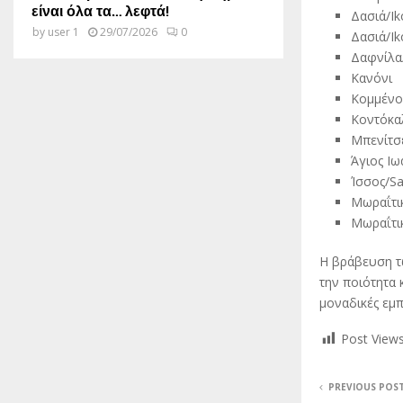
είναι όλα τα… λεφτά!
Δασιά/Ik
by
user 1
29/07/2026
0
Δασιά/Ik
Δαφνίλα
Κανόνι
Κομμένο/
Κοντόκαλ
Μπενίτσ
Άγιος Ιω
Ίσσος/Sa
Μωραΐτικ
Μωραΐτι
Η βράβευση τ
την ποιότητα 
μοναδικές εμπ
Post Views
PREVIOUS POS