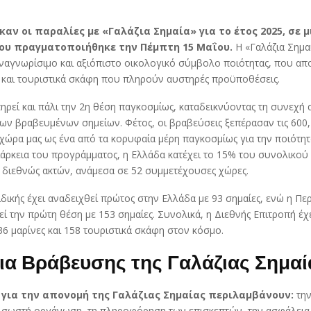
αν οι παραλίες με «Γαλάζια Σημαία» για το έτος 2025, σε 
ου πραγματοποιήθηκε την Πέμπτη 15 Μαΐου.
Η «Γαλάζια Σημαί
ναγνωρίσιμο και αξιόπιστο οικολογικό σύμβολο ποιότητας, που απο
ς και τουριστικά σκάφη που πληρούν αυστηρές προϋποθέσεις.
ηρεί και πάλι την 2η θέση παγκοσμίως, καταδεικνύοντας τη συνεχή 
των βραβευμένων σημείων. Φέτος, οι βραβεύσεις ξεπέρασαν τις 600
χώρα μας ως ένα από τα κορυφαία μέρη παγκοσμίως για την ποιότη
διάρκεια του προγράμματος, η Ελλάδα κατέχει το 15% του συνολικού
διεθνώς ακτών, ανάμεσα σε 52 συμμετέχουσες χώρες.
δικής έχει αναδειχθεί πρώτος στην Ελλάδα με 93 σημαίες, ενώ η Πε
εί την πρώτη θέση με 153 σημαίες. Συνολικά, η Διεθνής Επιτροπή έχ
736 μαρίνες και 158 τουριστικά σκάφη στον κόσμο.
ια Βράβευσης της Γαλάζιας Σημαί
 για την απονομή της Γαλάζιας Σημαίας περιλαμβάνουν:
την
η σωστή οργάνωση, τη πληροφόρηση των επισκεπτών, την ασφάλεια