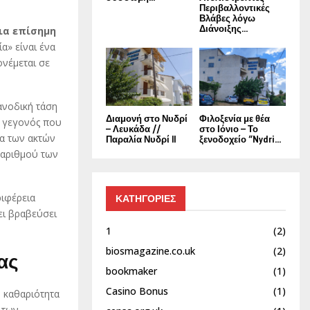
Περιβαλλοντικές
Βλάβες λόγω
Διάνοιξης...
μια επίσημη
α» είναι ένα
νέμεται σε
ανοδική τάση
Διαμονή στο Νυδρί
Φιλοξενία με θέα
, γεγονός που
– Λευκάδα //
στο Ιόνιο – Το
τα των ακτών
Παραλία Νυδρί II
ξενοδοχείο “Nydri...
 αριθμού των
ριφέρεια
ΚΑΤΗΓΟΡΙΕΣ
ει βραβεύσει
1
(2)
biosmagazine.co.uk
(2)
ας
bookmaker
(1)
Casino Bonus
(1)
 καθαριότητα
 των