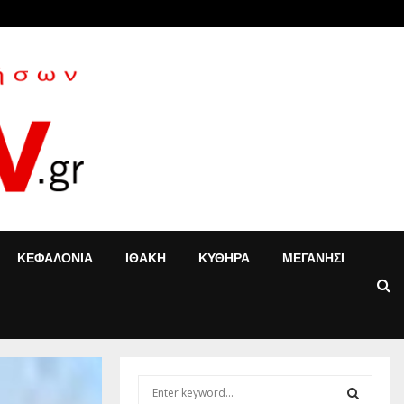
«Τ’ αγόρια»: Η Έφη Κοντού δίνει νέα…
ΚΕΦΑΛΟΝΙΑ
ΙΘΑΚΗ
ΚΥΘΗΡΑ
ΜΕΓΑΝΗΣΙ
S
e