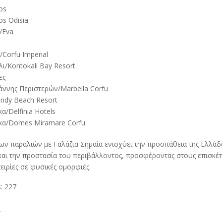
os
os Odisia
/Eva
Corfu Imperial
ι/Kontokali Bay Resort
ες
άννης Περιστερών/Marbella Corfu
ndy Beach Resort
α/Delfinia Hotels
κα/Domes Miramare Corfu
ων παραλιών με Γαλάζια Σημαία ενισχύει την προσπάθεια της Ελλάδ
και την προστασία του περιβάλλοντος, προσφέροντας στους επισκέπ
ειρίες σε φυσικές ομορφιές.
:
227
T