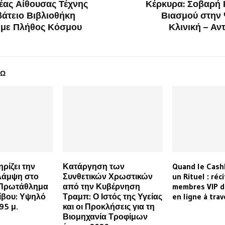
έας Αίθουσας Τέχνης
Κέρκυρα: Σοβαρή 
βάτειο Βιβλιοθήκη
Βιασμού στην 
 με Πλήθος Κόσμου
Κλινική – Αντ
ΔΩ
ρίζει την
Κατάργηση των
Quand le Cash
Λάμψη στο
Συνθετικών Χρωστικών
un Rituel : réc
 Πρωτάθλημα
από την Κυβέρνηση
membres VIP d
ίβου: Υψηλό
Τραμπ: Ο Ιστός της Υγείας
en ligne à tra
95 μ.
και οι Προκλήσεις για τη
Βιομηχανία Τροφίμων