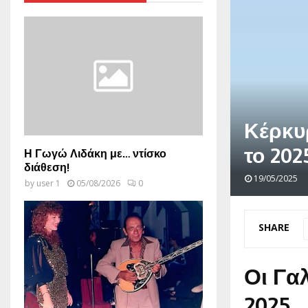
Κέρκυρ
το 202
Η Γωγώ Λιδάκη με… ντίσκο
διάθεση!
19/05/2025
by
user 1
05/08/2026
0
SHARE
Οι Γα
2025