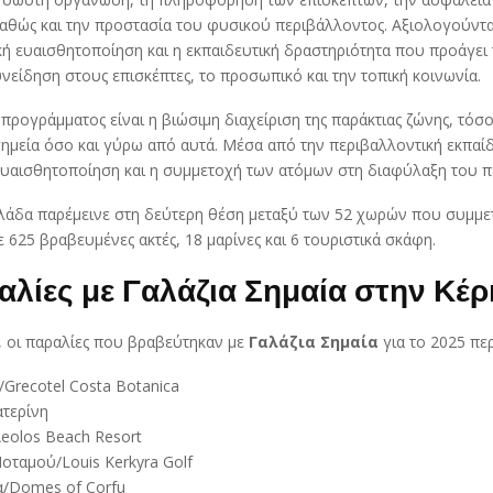
αθώς και την προστασία του φυσικού περιβάλλοντος. Αξιολογούντα
ή ευαισθητοποίηση και η εκπαιδευτική δραστηριότητα που προάγει 
νείδηση στους επισκέπτες, το προσωπικό και την τοπική κοινωνία.
προγράμματος είναι η βιώσιμη διαχείριση της παράκτιας ζώνης, τόσ
ημεία όσο και γύρω από αυτά. Μέσα από την περιβαλλοντική εκπαί
 ευαισθητοποίηση και η συμμετοχή των ατόμων στη διαφύλαξη του π
λλάδα παρέμεινε στη δεύτερη θέση μεταξύ των 52 χωρών που συμμε
 625 βραβευμένες ακτές, 18 μαρίνες και 6 τουριστικά σκάφη.
αλίες με Γαλάζια Σημαία στην Κέ
, οι παραλίες που βραβεύτηκαν με
Γαλάζια Σημαία
για το 2025 πε
Grecotel Costa Botanica
ατερίνη
eolos Beach Resort
οταμού/Louis Kerkyra Golf
/Domes of Corfu