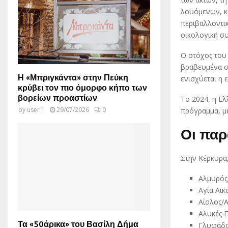
λουόμενων, κ
περιβαλλοντικ
οικολογική συ
Ο στόχος του 
βραβευμένα σ
Η «Μπριγκάντα» στην Πεύκη
ενισχύεται η
κρύβει τον πιο όμορφο κήπο των
βορείων προαστίων
Το 2024, η Ε
by
user 1
29/07/2026
0
πρόγραμμα, με
Οι παρ
Στην Κέρκυρα
Αλμυρός/
Αγία Αικ
Αίολος/A
Αλυκές Π
Τα «50άρικα» του Βασίλη Δήμα
Γλυφάδα