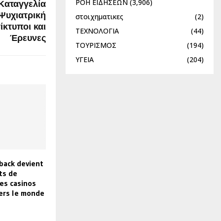
ΡΟΗ ΕΙΔΗΣΕΩΝ
(3,906)
Καταγγελία
Ψυχιατρική
στοιχηματικες
(2)
ίκτυποι και
ΤΕΧΝΟΛΟΓΙΑ
(44)
Έρευνες
ΤΟΥΡΙΣΜΟΣ
(194)
ΥΓΕΙΑ
(204)
back devient
its de
es casinos
vers le monde