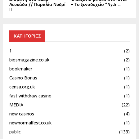
Λευκάδα // Παραλία Νυδρί
– Το ξενοδοχείο “Nydri...
II
ΚΑΤΗΓΟΡΙΕΣ
1
(2)
biosmagazine.co.uk
(2)
bookmaker
(1)
Casino Bonus
(1)
censa.org.uk
(1)
fast withdraw casino
(1)
MEDIA
(22)
new casinos
(4)
newnormalfest.co.uk
(1)
public
(133)