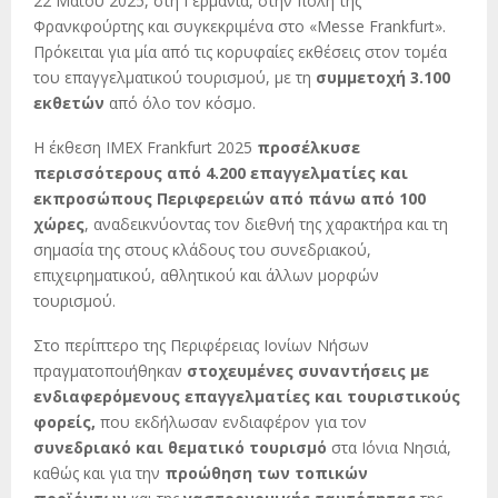
22 Μαΐου 2025, στη Γερμανία, στην πόλη της
Φρανκφούρτης και συγκεκριμένα στο «Messe Frankfurt».
Πρόκειται για μία από τις κορυφαίες εκθέσεις στον τομέα
του επαγγελματικού τουρισμού, με τη
συμμετοχή 3.100
εκθετών
από όλο τον κόσμο.
Η έκθεση IMEX Frankfurt 2025
προσέλκυσε
περισσότερους από 4.200 επαγγελματίες και
εκπροσώπους Περιφερειών από πάνω από 100
χώρες
, αναδεικνύοντας τον διεθνή της χαρακτήρα και τη
σημασία της στους κλάδους του συνεδριακού,
επιχειρηματικού, αθλητικού και άλλων μορφών
τουρισμού.
Στο περίπτερο της Περιφέρειας Ιονίων Νήσων
πραγματοποιήθηκαν
στοχευμένες συναντήσεις με
ενδιαφερόμενους επαγγελματίες και τουριστικούς
φορείς,
που εκδήλωσαν ενδιαφέρον για τον
συνεδριακό και θεματικό τουρισμό
στα Ιόνια Νησιά,
καθώς και για την
προώθηση των τοπικών