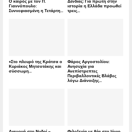
Ο καιρός με τον Π.
Δένδιας: Για πρώτη στην
Γιαννόπουλο:
ιστορία η Ελλάδα προωθεί
Συννεφιασμένη η Τετάρτη...
τρεις...
«Στο πλευρό της Κράτσα ο
Φάρος Αργοστολίου:
Κυριάκος Μητσοτάκης και
Ανησυχία για
σύσσωμη...
Ανεπίστρεπτες
Περιβαλλοντικές Βλάβες
λόγω Διάνοιξης...
Διαμονή στο Νυδρί –
Φιλοξενία με θέα στο Ιόνιο