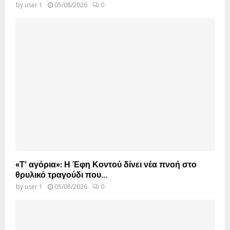
by
user 1
05/08/2026
0
«Τ’ αγόρια»: Η Έφη Κοντού δίνει νέα πνοή στο
θρυλικό τραγούδι που...
by
user 1
05/08/2026
0