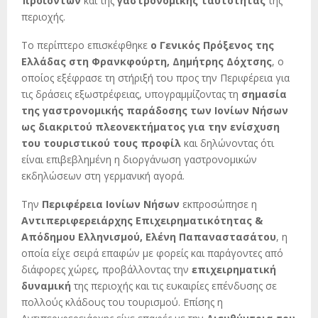
προϊόντων
και της
γαστρονομικής ταυτότητας
της
περιοχής.
Το περίπτερο επισκέφθηκε
ο Γενικός Πρόξενος της
Ελλάδας στη Φρανκφούρτη, Δημήτρης Δόχτσης
, ο
οποίος εξέφρασε τη στήριξή του προς την Περιφέρεια για
τις δράσεις εξωστρέφειας, υπογραμμίζοντας τη
σημασία
της γαστρονομικής παράδοσης των Ιονίων Νήσων
ως διακριτού πλεονεκτήματος για την ενίσχυση
του τουριστικού τους προφίλ
και δηλώνοντας ότι
είναι επιβεβλημένη η διοργάνωση γαστρονομικών
εκδηλώσεων στη γερμανική αγορά.
Την
Περιφέρεια Ιονίων Νήσων
εκπροσώπησε η
Αντιπεριφερειάρχης Επιχειρηματικότητας &
Απόδημου Ελληνισμού, Ελένη Παπαναστασάτου
, η
οποία είχε σειρά επαφών με φορείς και παράγοντες από
διάφορες χώρες, προβάλλοντας την
επιχειρηματική
δυναμική
της περιοχής και τις ευκαιρίες επένδυσης σε
πολλούς κλάδους του τουρισμού. Επίσης η