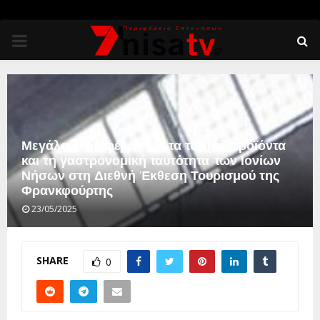
PRIMARY
MENU
Μεγάλο ενδιαφέρον για τα τοπικά προϊόντα
και τη γαστρονομική ταυτότητα των Ιονίων
Νήσων στη Διεθνή Έκθεση Τουρισμού της
Φρανκφούρτης
23/05/2025
SHARE
0