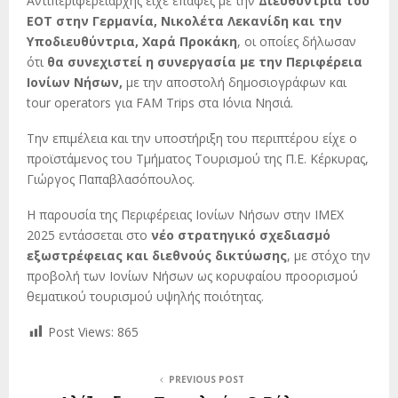
Αντιπεριφερειάρχης είχε επαφές με την
Διευθύντρια του
ΕΟΤ στην Γερμανία, Νικολέτα Λεκανίδη και την
Υποδιευθύντρια, Χαρά Προκάκη
, οι οποίες δήλωσαν
ότι
θα συνεχιστεί η συνεργασία με την Περιφέρεια
Ιονίων Νήσων,
με την αποστολή δημοσιογράφων και
tour operators για FAM Trips στα Ιόνια Νησιά.
Την επιμέλεια και την υποστήριξη του περιπτέρου είχε ο
προϊστάμενος του Τμήματος Τουρισμού της Π.Ε. Κέρκυρας,
Γιώργος Παπαβλασόπουλος.
Η παρουσία της Περιφέρειας Ιονίων Νήσων στην IMEX
2025 εντάσσεται στο
νέο στρατηγικό σχεδιασμό
εξωστρέφειας και διεθνούς δικτύωσης
, με στόχο την
προβολή των Ιονίων Νήσων ως κορυφαίου προορισμού
θεματικού τουρισμού υψηλής ποιότητας.
Post Views:
865
PREVIOUS POST