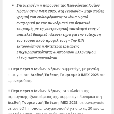
Επιτυχημένη η παρουσία της Περιφέρειας Ιονίων
Νήσων στην IMEX 2025, στη Γερμανία – Στην πρώτη
γραμμή του ενδιαφέροντος τα Ιόνια Νησιά
αναφορικά με τον συνεδριακό και θεματικό
τουρισμό, με τη γαστρονομική ταυτότητά τους ν’
αποτελεί διακριτό πλεονέκτημα για την ενίσχυση
του τουριστικού προφίλ τους – Την ΠΙΝ
εκπροσώπησε η Αντιπεριφερειάρχης
Επιχειρηματικότητας & Απόδημου Ελληνισμού,
Ελένη Παπαναστασάτου
Η
Περιφέρεια Ιονίων Νήσων
συμμετείχε, με μεγάλη
επιτυχία, στη
Διεθνή Έκθεση Τουρισμού IMEX 2025
στη
Φρανκφούρτη.
Η
Περιφέρεια Ιονίων Νήσων
, στο πλαίσιο της
στρατηγικής εξωστρέφειάς της, συμμετείχε δυναμικά στη
Διεθνή Τουριστική Έκθεση IMEX 2025
, σε συνεργασία
με τον ΕΟΤ, η οποία πραγματοποιήθηκε από τις 20 έως τις