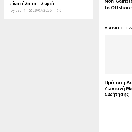
Non Gamsto
είναι όλα τα… λεφτά!
to Offshor
by
user 1
29/07/2026
0
ΔΙΑΒΑΣΤΕ Ε
Πρόταση Δυ
Ζωντανή Με
Συζήτησης