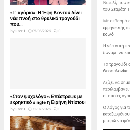
Ναταλί, που 
του Σταμάτη Γ
«Τ’ αγόρια»: Η Έφη Κοντού δίνει
νέα πνοή στο θρυλικό τραγούδι
Με σεβασμό στ
που...
ερμηνευτής πα
by
user 1
05/08/2026
0
κοινό.
Η νέα αυτή πρ
δύναμη να επ
Το τραγούδι 
Θεσσαλονίκη 
Αξίζει να σημ
περιλαμβάνει
οι οποίες αγ
«Στον ψυχολόγο»: Επέστρεψε με
εκρηκτικό single η Ειρήνη Ντίσιου!
Ο λόγος για τ
by
user 1
31/07/2026
0
καταξιωμένου 
μπορώ να φύγ