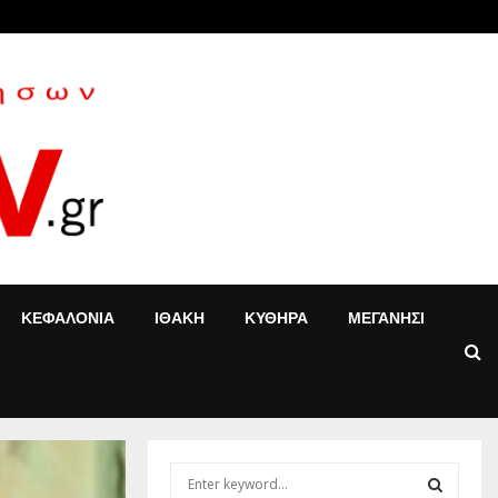
«Τ’ αγόρια»: Η Έφη Κοντού δίνει νέα…
ΚΕΦΑΛΟΝΙΑ
ΙΘΑΚΗ
ΚΥΘΗΡΑ
ΜΕΓΑΝΗΣΙ
S
e