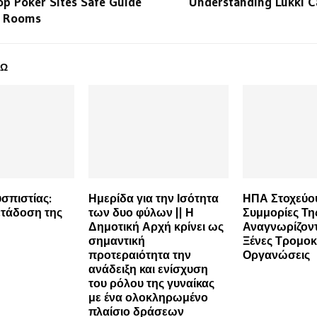
p Poker Sites Safe Guide
Understanding Lukki C
e Rooms
ΔΩ
σπιστίας:
Ημερίδα για την Ισότητα
ΗΠΑ Στοχεύου
τάδοση της
των δυο φύλων || Η
Συμμορίες Τη
Δημοτική Αρχή κρίνει ως
Αναγνωρίζοντ
σημαντική
Ξένες Τρομοκ
προτεραιότητα την
Οργανώσεις
ανάδειξη και ενίσχυση
του ρόλου της γυναίκας
με ένα ολοκληρωμένο
πλαίσιο δράσεων