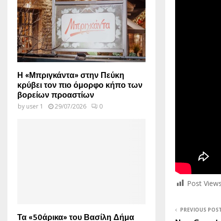
Η «Μπριγκάντα» στην Πεύκη
κρύβει τον πιο όμορφο κήπο των
βορείων προαστίων
by
user 1
29/07/2026
0
Post Views
PREVIOUS POS
Τα «50άρικα» του Βασίλη Δήμα