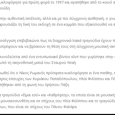
κυκλοφόρησε για πρώτη φορά το 1997 και αγαπήθηκε από το κοινό 
ονίδη.
ην αυθεντική εκτέλεση, αλλά και με πιο σύγχρονη αισθητική, ο γν
ρουσιάζει τη δική του εκδοχή σε ένα κομμάτι που εξακολουθεί να α
οσέγγιση επιβεβαιώνει πως τα διαχρονικά λαϊκά τραγούδια έχουν π
ιστρέφουν και να βρίσκουν τη θέση τους στη σύγχρονη μουσική σκ
συνοδεύεται από ένα εντυπωσιακό βίντεο κλιπ που γυρίστηκε στην
υπό τη σκηνοθετική ματιά του Σταυρού Νταή.
ειωθεί ότι ο Νίκος Ρωμανός πρόσφατα κυκλοφόρησε κι ένα medley, 
 τρεις επιτυχίες των Κυριάκου Παπαδόπουλου, Ηλία Φιλίππου και 
απήθηκαν από τη φωνή του Χρήστου Πάζη.
α τραγούδια «Είμαι εσύ» και «Καθρέφτης», τα οποία είναι σε μουσική
μουσικοσυνθέτη και σε στίχους του Ηλία Φιλίππου και το τραγούδι
ω», που είναι σε στίχους του Πάνου Φαλάρα.