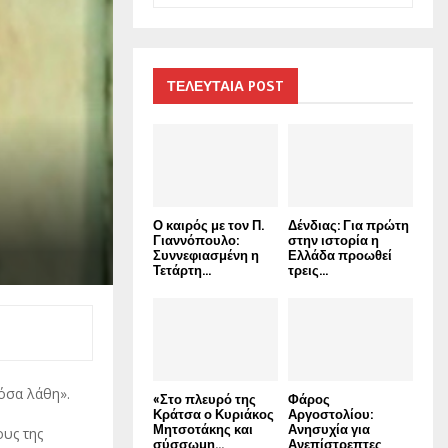
a
S
r
c
E
h
ΤΕΛΕΥΤΑΙΑ POST
f
A
o
r
R
:
C
Ο καιρός με τον Π.
Δένδιας: Για πρώτη
H
Γιαννόπουλο:
στην ιστορία η
Συννεφιασμένη η
Ελλάδα προωθεί
Τετάρτη...
τρεις...
όσα λάθη».
«Στο πλευρό της
Φάρος
Κράτσα ο Κυριάκος
Αργοστολίου:
Μητσοτάκης και
Ανησυχία για
ους της
σύσσωμη...
Ανεπίστρεπτες