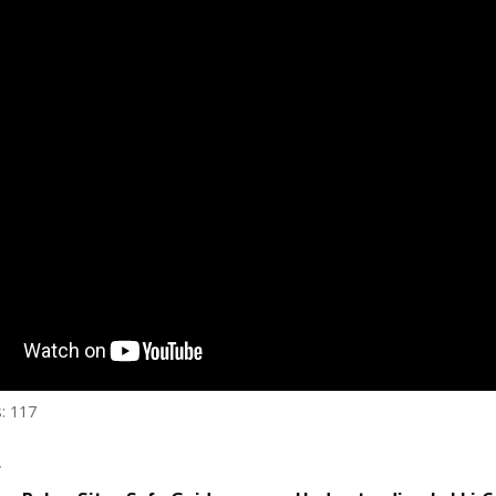
:
117
T