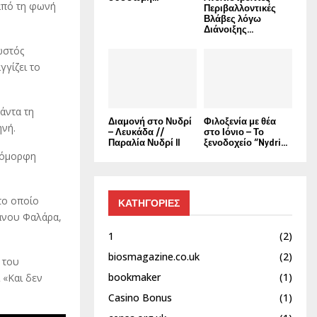
από τη φωνή
Περιβαλλοντικές
Βλάβες λόγω
Διάνοιξης...
ωστός
γγίζει το
άντα τη
Διαμονή στο Νυδρί
Φιλοξενία με θέα
ηνή.
– Λευκάδα //
στο Ιόνιο – Το
Παραλία Νυδρί II
ξενοδοχείο “Nydri...
 όμορφη
το οποίο
ΚΑΤΗΓΟΡΙΕΣ
Πάνου Φαλάρα,
1
(2)
biosmagazine.co.uk
(2)
 του
bookmaker
(1)
 «Και δεν
Casino Bonus
(1)