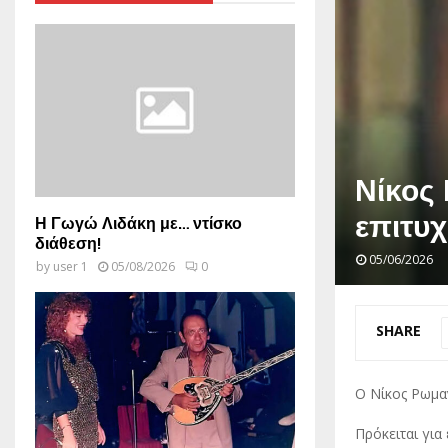
Νίκος 
επιτυχ
Η Γωγώ Λιδάκη με… ντίσκο
διάθεση!
05/06/2026
by
user 1
05/08/2026
0
SHARE
Ο Νίκος Ρωμα
Πρόκειται για