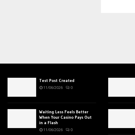
Test Post Created
11/06/2026
0
Waiting Less Feels Better
When Your Casino Pays Out
in a Flash
11/06/2026
0