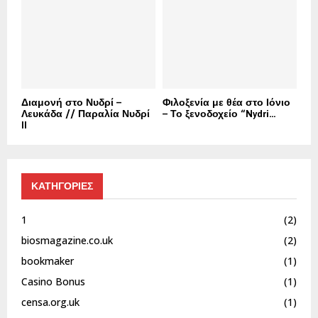
Διαμονή στο Νυδρί –
Φιλοξενία με θέα στο Ιόνιο
Λευκάδα // Παραλία Νυδρί
– Το ξενοδοχείο “Nydri...
II
ΚΑΤΗΓΟΡΙΕΣ
1
(2)
biosmagazine.co.uk
(2)
bookmaker
(1)
Casino Bonus
(1)
censa.org.uk
(1)