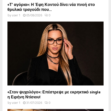
«Τ’ αγόρια»: Η Έφη Κοντού δίνει νέα πνοή στο
θρυλικό τραγούδι που...
by
user 1
05/08/2026
0
«Στον ψυχολόγο»: Επέστρεψε με εκρηκτικό single
η Ειρήνη Ντίσιου!
by
user 1
31/07/2026
0