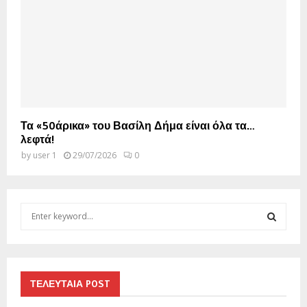
Τα «50άρικα» του Βασίλη Δήμα είναι όλα τα…
λεφτά!
by
user 1
29/07/2026
0
S
e
a
S
r
c
E
h
ΤΕΛΕΥΤΑΙΑ POST
f
A