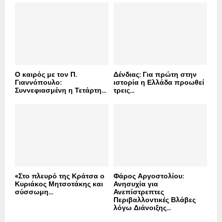
o
r
R
:
C
H
Ο καιρός με τον Π.
Δένδιας: Για πρώτη στην
Γιαννόπουλο:
ιστορία η Ελλάδα προωθεί
Συννεφιασμένη η Τετάρτη...
τρεις...
«Στο πλευρό της Κράτσα ο
Φάρος Αργοστολίου:
Κυριάκος Μητσοτάκης και
Ανησυχία για
σύσσωμη...
Ανεπίστρεπτες
Περιβαλλοντικές Βλάβες
λόγω Διάνοιξης...