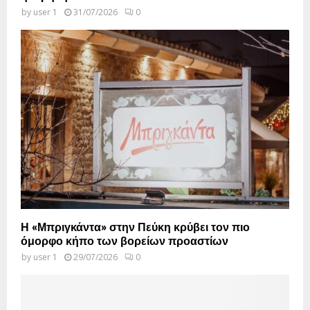
by
user 1
31/07/2026
0
Η «Μπριγκάντα» στην Πεύκη κρύβει τον πιο
όμορφο κήπο των βορείων προαστίων
by
user 1
29/07/2026
0