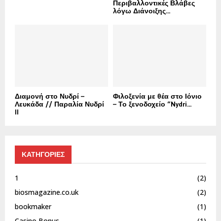
Περιβαλλοντικές Βλάβες
λόγω Διάνοιξης...
Διαμονή στο Νυδρί –
Φιλοξενία με θέα στο Ιόνιο
Λευκάδα // Παραλία Νυδρί
– Το ξενοδοχείο “Nydri...
II
ΚΑΤΗΓΟΡΙΕΣ
1
(2)
biosmagazine.co.uk
(2)
bookmaker
(1)
Casino Bonus
(1)