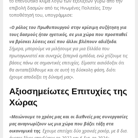
το επενδυτικό κλίμα λόγω των εξελίξεων γύρω από την
επιβολή δασμών από τις Ηνωμένες Πολιτείες. Στην
τοποθέτησή του, υπογράμμισε:
«
Ο ρόλος του Πρωθυπουργού στην κρίσιμη συζήτηση για
τους δασμούς ήταν ηγετικός, σε μια χώρα που προσπαθεί
να βρίσκει λύσεις εκεί που άλλοι βλέπουν αδιέξοδα
.
Σήμερα, μπορούμε να μιλήσουμε για μια Ελλάδα που
πρωταγωνιστεί και συνεχώς ξεπερνά εμπόδια, ενώ χτίζουμε τις
βάσεις πάνω σε σημαντικές επιτυχίες. Είμαστε αισιόδοξοι ότι
θα ανταπεξέλθουμε και σε αυτή τη δύσκολη φάση, διότι
έχουμε αποδείξει τη δύναμή μας».
Αξιοσημείωτες Επιτυχίες της
Χώρας
«
Μειώνουμε το χρέος μας και οι διεθνείς μας συνεργασίες
μας αναγνωρίζουν ως μια χώρα που βάζει τάξη στα
οικονομικά της
. Εχουμε επιτύχει δύο χρονιές ρεκόρ, με 8 δισ.
άμεσες ξένες επενδύσεις το 2022 και 6 δισ. το 2024»,