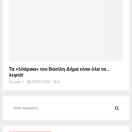
Τα «50άρικα» του Βασίλη Δήμα είναι όλα τα…
λεφτά!
by
user 1
29/07/2026
0
S
e
a
S
r
c
E