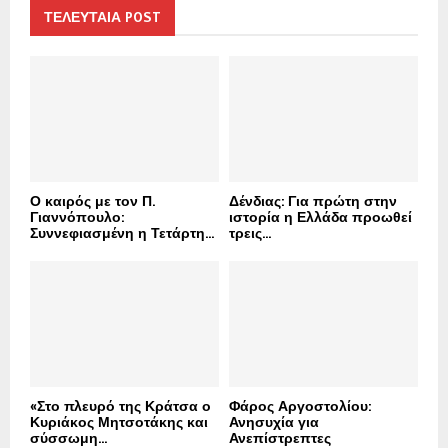
h
ΤΕΛΕΥΤΑΙΑ POST
f
A
o
r
R
:
C
H
Ο καιρός με τον Π.
Δένδιας: Για πρώτη στην
Γιαννόπουλο:
ιστορία η Ελλάδα προωθεί
Συννεφιασμένη η Τετάρτη...
τρεις...
«Στο πλευρό της Κράτσα ο
Φάρος Αργοστολίου:
Κυριάκος Μητσοτάκης και
Ανησυχία για
σύσσωμη...
Ανεπίστρεπτες