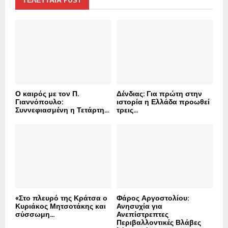
f
A
o
r
R
:
C
H
Ο καιρός με τον Π.
Δένδιας: Για πρώτη στην
Γιαννόπουλο:
ιστορία η Ελλάδα προωθεί
Συννεφιασμένη η Τετάρτη...
τρεις...
«Στο πλευρό της Κράτσα ο
Φάρος Αργοστολίου:
Κυριάκος Μητσοτάκης και
Ανησυχία για
σύσσωμη...
Ανεπίστρεπτες
Περιβαλλοντικές Βλάβες