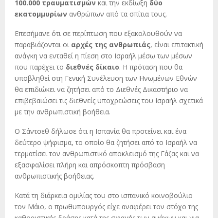
100.000 τραυματισμών
και την εκδίωξη
δύο
εκατομμυρίων
ανθρώπων από τα σπίτια τους.
Επεσήμανε ότι σε περίπτωση που εξακολουθούν να
παραβιάζονται οι
αρχές της ανθρωπιάς
, είναι επιτακτική
ανάγκη να ενταθεί η πίεση στο Ισραήλ μέσω των μέσων
που παρέχει το
διεθνές δίκαιο
. Η πρόταση που θα
υποβληθεί στη Γενική Συνέλευση των Ηνωμένων Εθνών
θα επιδιώκει να ζητήσει από το Διεθνές Δικαστήριο να
επιβεβαιώσει τις διεθνείς υποχρεώσεις του Ισραήλ σχετικά
με την ανθρωπιστική βοήθεια.
Ο Σάντσεθ δήλωσε ότι η Ισπανία θα προτείνει και ένα
δεύτερο ψήφισμα, το οποίο θα ζητήσει από το Ισραήλ να
τερματίσει τον ανθρωπιστικό αποκλεισμό της Γάζας και να
εξασφαλίσει πλήρη και απρόσκοπτη πρόσβαση
ανθρωπιστικής βοήθειας.
Κατά τη διάρκεια ομιλίας του στο ισπανικό κοινοβούλιο
τον Μάιο, ο πρωθυπουργός είχε αναφέρει τον στόχο της
καθοριστικής δράσης κατά της σφαγής των αμάχων και για