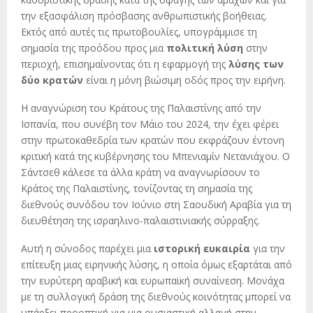
την εξασφάλιση πρόσβασης ανθρωπιστικής βοήθειας.
Εκτός από αυτές τις πρωτοβουλίες, υπογράμμισε τη
σημασία της προόδου προς μια
πολιτική λύση
στην
περιοχή, επισημαίνοντας ότι η εφαρμογή της
λύσης των
δύο κρατών
είναι η μόνη βιώσιμη οδός προς την ειρήνη.
Η αναγνώριση του Κράτους της Παλαιστίνης από την
Ισπανία, που συνέβη τον Μάιο του 2024, την έχει φέρει
στην πρωτοκαθεδρία των κρατών που εκφράζουν έντονη
κριτική κατά της κυβέρνησης του Μπενιαμίν Νετανιάχου. Ο
Σάντσεθ κάλεσε τα άλλα κράτη να αναγνωρίσουν το
Κράτος της Παλαιστίνης, τονίζοντας τη σημασία της
διεθνούς συνόδου τον Ιούνιο στη Σαουδική Αραβία για τη
διευθέτηση της ισραηλινο-παλαιστινιακής σύρραξης.
Αυτή η σύνοδος παρέχει μια
ιστορική ευκαιρία
για την
επίτευξη μιας ειρηνικής λύσης, η οποία όμως εξαρτάται από
την ευρύτερη αραβική και ευρωπαϊκή συναίνεση. Μονάχα
με τη συλλογική δράση της διεθνούς κοινότητας μπορεί να
υπάρξει προοπτική για μια ουσιαστική αλλαγή στην