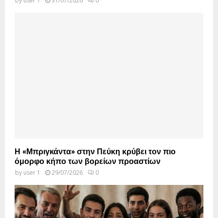
by
user 1
31/07/2026
0
Η «Μπριγκάντα» στην Πεύκη κρύβει τον πιο
όμορφο κήπο των βορείων προαστίων
by
user 1
29/07/2026
0