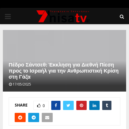
PRIMARY
MENU
Πέδρο Σάντσεθ: Έκκληση για Διεθνή Πίεση
προς το Ισραήλ για την Ανθρωπιστική Κρίση
στη Γάζα
17/05/2025
SHARE
0