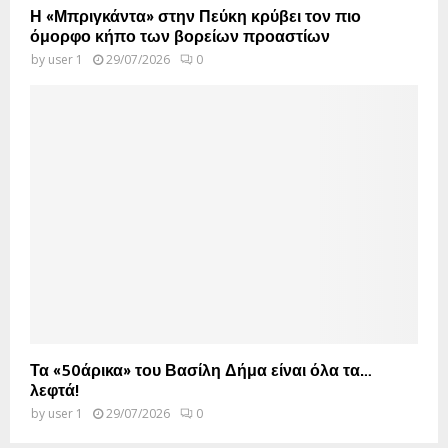
Η «Μπριγκάντα» στην Πεύκη κρύβει τον πιο
όμορφο κήπο των βορείων προαστίων
by
user 1
29/07/2026
0
Τα «50άρικα» του Βασίλη Δήμα είναι όλα τα…
λεφτά!
by
user 1
29/07/2026
0