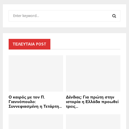
S
e
a
S
r
c
E
h
ΤΕΛΕΥΤΑΙΑ POST
f
A
o
r
R
:
C
H
Ο καιρός με τον Π.
Δένδιας: Για πρώτη στην
Γιαννόπουλο:
ιστορία η Ελλάδα προωθεί
Συννεφιασμένη η Τετάρτη...
τρεις...