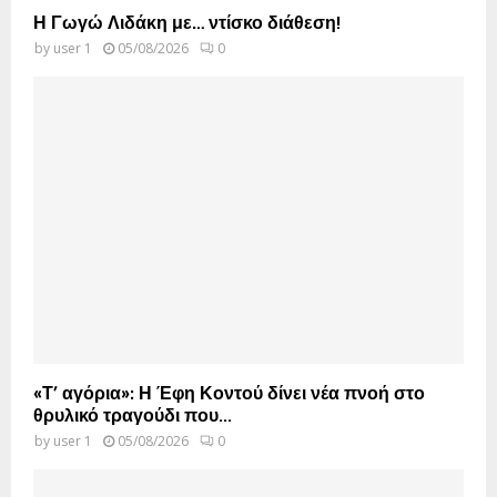
Η Γωγώ Λιδάκη με… ντίσκο διάθεση!
by
user 1
05/08/2026
0
«Τ’ αγόρια»: Η Έφη Κοντού δίνει νέα πνοή στο
θρυλικό τραγούδι που...
by
user 1
05/08/2026
0