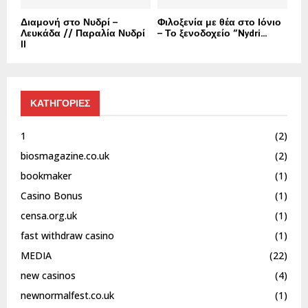
Διαμονή στο Νυδρί –
Φιλοξενία με θέα στο Ιόνιο
Λευκάδα // Παραλία Νυδρί
– Το ξενοδοχείο “Nydri...
II
ΚΑΤΗΓΟΡΙΕΣ
1
(2)
biosmagazine.co.uk
(2)
bookmaker
(1)
Casino Bonus
(1)
censa.org.uk
(1)
fast withdraw casino
(1)
MEDIA
(22)
new casinos
(4)
newnormalfest.co.uk
(1)