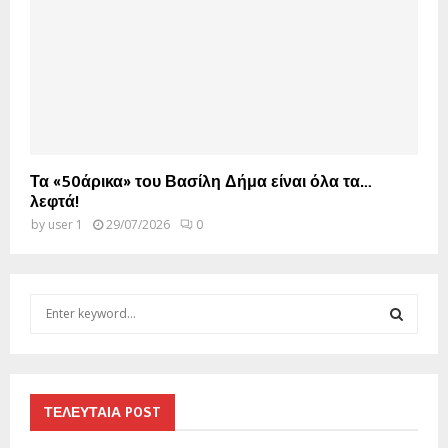
Τα «50άρικα» του Βασίλη Δήμα είναι όλα τα…
λεφτά!
by
user 1
29/07/2026
0
S
e
a
S
r
c
E
h
ΤΕΛΕΥΤΑΙΑ POST
f
A