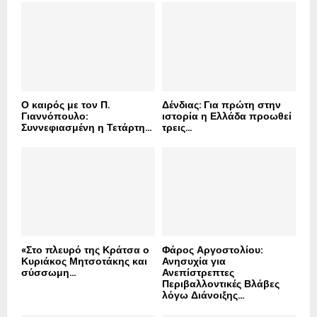
o
r
R
:
C
H
Ο καιρός με τον Π.
Δένδιας: Για πρώτη στην
Γιαννόπουλο:
ιστορία η Ελλάδα προωθεί
Συννεφιασμένη η Τετάρτη...
τρεις...
«Στο πλευρό της Κράτσα ο
Φάρος Αργοστολίου:
Κυριάκος Μητσοτάκης και
Ανησυχία για
σύσσωμη...
Ανεπίστρεπτες
Περιβαλλοντικές Βλάβες
λόγω Διάνοιξης...