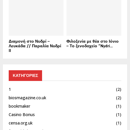
Διαμονή στο Νυδρί –
Φιλοξενία με θέα στο Ιόνιο
Λευκάδα // Παραλία Νυδρί
– Το ξενοδοχείο “Nydri...
II
ΚΑΤΗΓΟΡΙΕΣ
1
(2)
biosmagazine.co.uk
(2)
bookmaker
(1)
Casino Bonus
(1)
censa.org.uk
(1)