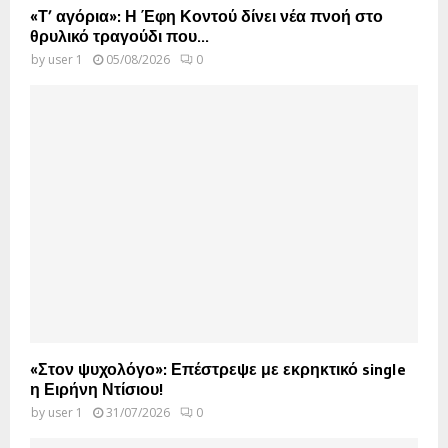
«Τ’ αγόρια»: Η Έφη Κοντού δίνει νέα πνοή στο
θρυλικό τραγούδι που...
by
user 1
05/08/2026
0
«Στον ψυχολόγο»: Επέστρεψε με εκρηκτικό single
η Ειρήνη Ντίσιου!
by
user 1
31/07/2026
0