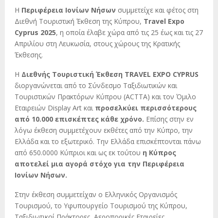
Η
Περιφέρεια Ιονίων Νήσων
συμμετείχε και φέτος στη
Διεθνή Τουριστική Έκθεση της Κύπρου,
Travel Expo
Cyprus 2025
, η οποία έλαβε χώρα από τις 25 έως και τις 27
Απριλίου στη Λευκωσία, στους χώρους της Κρατικής
Έκθεσης.
Η
Διεθνής Τουριστική Έκθεση TRAVEL EXPO CYPRUS
διοργανώνεται από το Σύνδεσμο Ταξιδιωτικών και
Τουριστικών Πρακτόρων Κύπρου (ACTTA) και τον Όμιλο
Εταιρειών Display Art και
προσελκύει περισσότερους
από 10.000 επισκέπτες κάθε χρόνο.
Επίσης στην εν
λόγω έκθεση συμμετέχουν εκθέτες από την Κύπρο, την
Ελλάδα και το εξωτερικό. Την Ελλάδα επισκέπτονται πάνω
από 650.0000 Κύπριοι και ως εκ τούτου
η Κύπρος
αποτελεί μια αγορά στόχο για την Περιφέρεια
Ιονίων Νήσων.
Στην έκθεση συμμετείχαν ο Ελληνικός Οργανισμός
Τουρισμού, το Υφυπουργείο Τουρισμού της Κύπρου,
Ταξιδιωτικοί Πράκτορες, Αεροπορικές Εταιρείες,