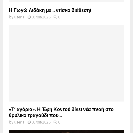
Η Γωγώ Λιδάκη με… ντίσκο διάθεση!
by
user 1
05/08/2026
0
«Τ’ αγόρια»: Η Έφη Κοντού δίνει νέα πνοή στο
θρυλικό τραγούδι που...
by
user 1
05/08/2026
0