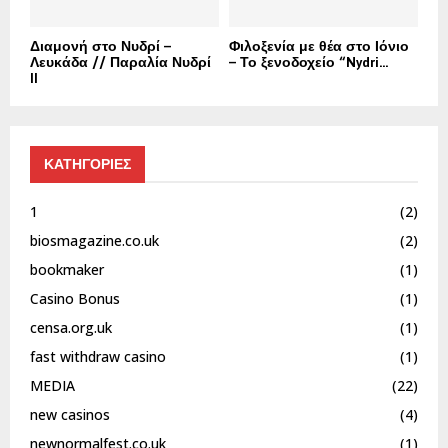
Διαμονή στο Νυδρί –
Φιλοξενία με θέα στο Ιόνιο
Λευκάδα // Παραλία Νυδρί
– Το ξενοδοχείο “Nydri...
II
ΚΑΤΗΓΟΡΙΕΣ
1
(2)
biosmagazine.co.uk
(2)
bookmaker
(1)
Casino Bonus
(1)
censa.org.uk
(1)
fast withdraw casino
(1)
MEDIA
(22)
new casinos
(4)
newnormalfest.co.uk
(1)