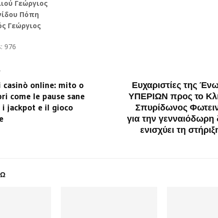
ιού Γεώργιος
ίδου Πόπη
ός Γεώργιος
:
976
T
i casinò online: mito o
Ευχαριστίες της Ένω
pri come le pause sane
ΥΠΕΡΙΩΝ προς το Κ
i jackpot e il gioco
Σπυρίδωνος Φωτει
e
για την γενναιόδωρη
ενισχύει τη στήριξ
ΔΩ