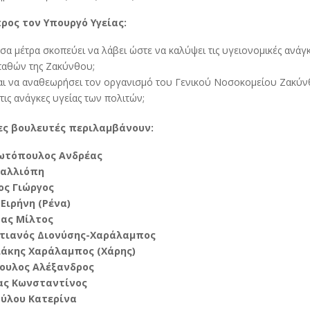
ρος τον Υπουργό Υγείας:
σα μέτρα σκοπεύει να λάβει ώστε να καλύψει τις υγειονομικές ανάγ
παθών της Ζακύνθου;
ται να αναθεωρήσει τον οργανισμό του Γενικού Νοσοκομείου Ζακύν
 τις ανάγκες υγείας των πολιτών;
ες βουλευτές περιλαμβάνουν:
ωτόπουλος Ανδρέας
Καλλιόπη
ος Γιώργος
Ειρήνη (Ρένα)
ας Μίλτος
τιανός Διονύσης-Χαράλαμπος
άκης Χαράλαμπος (Χάρης)
ουλος Αλέξανδρος
ς Κωνσταντίνος
ύλου Κατερίνα