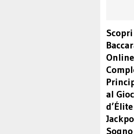
Scopri 
Baccar
Online
Comple
Princi
al Gio
d’Élit
Jackpo
Sogno