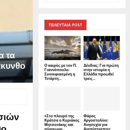
a
S
r
c
E
h
ΤΕΛΕΥΤΑΙΑ POST
f
A
o
r
R
:
α τα
C
άκυνθο
Ο καιρός με τον Π.
Δένδιας: Για πρώτη
H
Γιαννόπουλο:
στην ιστορία η
Συννεφιασμένη η
Ελλάδα προωθεί
Τετάρτη...
τρεις...
σιών
«Στο πλευρό της
Φάρος
Κράτσα ο Κυριάκος
Αργοστολίου:
Μητσοτάκης και
Ανησυχία για
θο
σύσσωμη...
Ανεπίστρεπτες