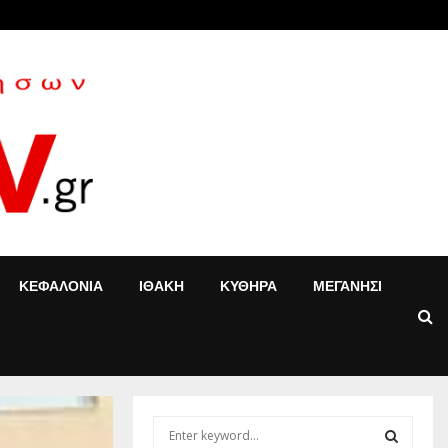
 Κοντού δίνει νέα…
«Στον ψυχ
ΚΕΦΑΛΟΝΙΑ
ΙΘΑΚΗ
ΚΥΘΗΡΑ
ΜΕΓΑΝΗΣΙ
S
e