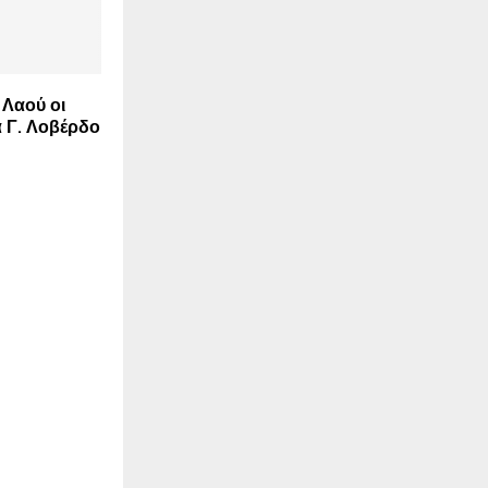
 Λαού οι
ά Γ. Λοβέρδο