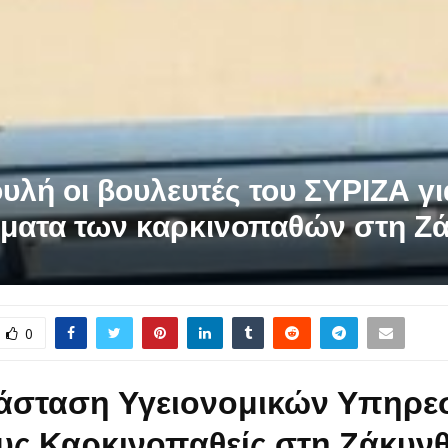
υλή οι βουλευτές του ΣΥΡΙΖΑ γι
ώματα των καρκινοπαθών στη Ζ
0
άσταση Υγειονομικών Υπηρε
ους Καρκινοπαθείς στη Ζάκυν