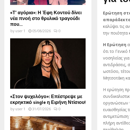
«Τ’ αγόρια»: Η Έφη Κοντού δίνει
Ερώτηση στο
νέα πνοή στο θρυλικό τραγούδι
απαράδεκτ
που...
καλύψει τις α
by
user 1
05/08/2026
0
την ποιότητα 
Η Ερώτηση
α
ότι το Γενικό
νοσηλείας γι
αντιδράσεις, 
ωστόσο, τέτοι
Μητσοτάκη κα
Η ερώτηση προ
«Στον ψυχολόγο»: Επέστρεψε με
συνδικαλιστι
εκρηκτικό single η Ειρήνη Ντίσιου!
οργανώσεων τω
by
user 1
31/07/2026
0
ευαισθησίας τ
αντιμετώπιση
πλήρη αντίθεσ
περίθαλψη.