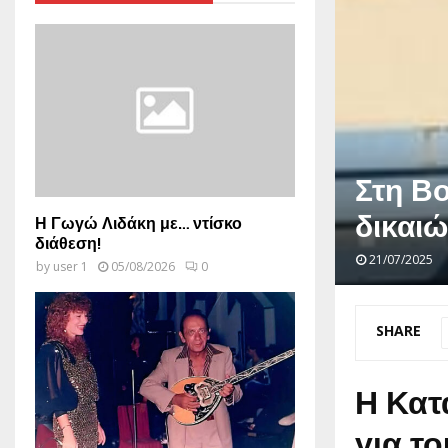
Στη Βο
δικαι
Η Γωγώ Λιδάκη με… ντίσκο
διάθεση!
21/07/2025
by
user 1
05/08/2026
0
SHARE
Η Κατ
για τ