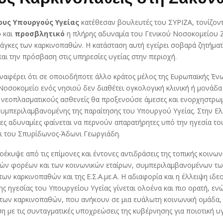
υς Υπουργούς Υγείας
κατέθεσαν βουλευτές του ΣΥΡΙΖΑ, τονίζοντα
ο
και
προσβλητικό
η πλήρης αδυναμία του Γενικού Νοσοκομείου 
νάγκες των καρκινοπαθών. Η κατάσταση αυτή εγείρει σοβαρά ζητήματ
και την πρόσβαση στις υπηρεσίες υγείας στην περιοχή.
ναφέρει ότι σε οποιοδήποτε άλλο κράτος μέλος της Ευρωπαϊκής Ένω
 Νοσοκομείο ενός νησιού δεν διαθέτει ογκολογική κλινική ή μονάδα
α νεοπλασματικούς ασθενείς θα προξενούσε άμεσες και ενορχηστρω
συμπεριλαμβανομένης της παραίτησης του Υπουργού Υγείας. Στην Ε
ες αδυναμίες φαίνεται να περνούν απαρατήρητες υπό την ηγεσία τ
ι του Σπυρίδωνος-Άδωνι Γεωργιάδη.
έκυψε από τις επίμονες και έντονες αντιδράσεις της τοπικής κοινων
κών φορέων και των κοινωνικών εταίρων, συμπεριλαμβανομένων τ
ν καρκινοπαθών και της Ε.Σ.Α.με.Α. Η αδιαφορία και η έλλειψη ιδε
ης ηγεσίας του Υπουργείου Υγείας γίνεται ολοένα και πιο ορατή, εν
 των καρκινοπαθών, που ανήκουν σε μια ευάλωτη κοινωνική ομάδα, 
η με τις συνταγματικές υποχρεώσεις της κυβέρνησης για ποιοτική υ