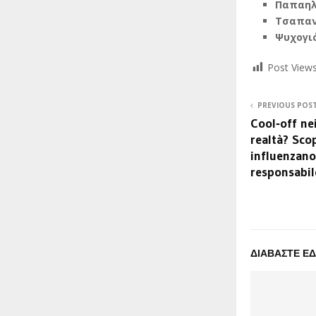
Παπαηλ
Τσαπαν
Ψυχογι
Post Views
PREVIOUS POS
Cool‑off ne
realtà? Sco
influenzano 
responsabil
ΔΙΑΒΑΣΤΕ Ε