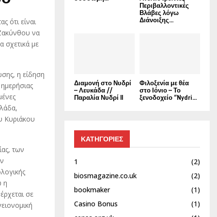
Περιβαλλοντικές
Βλάβες λόγω
Διάνοιξης...
ς ότι είναι
Ζακύνθου να
α σχετικά με
σης, η είδηση
Διαμονή στο Νυδρί
Φιλοξενία με θέα
 ημερήσιας
– Λευκάδα //
στο Ιόνιο – Το
μένες
Παραλία Νυδρί II
ξενοδοχείο “Nydri...
λλάδα,
ου Κυριάκου
ΚΑΤΗΓΟΡΙΕΣ
ίας, των
ων
1
(2)
ολογικής
biosmagazine.co.uk
(2)
ώ η
bookmaker
(1)
έρχεται σε
Casino Bonus
(1)
γειονομική