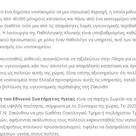
το ένα δημόσιο νοσοκομείο σε μια νησιωτική περιοχή, η οποία μάλι
 από 40.000 μόνιμους κατοίκους και πάνω από ένα εκατομμύριο επ
ην διαθέτει ούτε μια από τις απαραίτητες δομές υγειονομικής περίθα
. Η λειτουργία της Παθολογικής Κλινικής είναι υποβαθμισμένη, καθώ
ικού προσωπικού, με μόλις έναν παθολόγο να υπηρετεί, αντί των π
ανισμός του νοσοκομείου.
ρκινοπαθείς ασθενείς αναγκάζονται να ταξιδεύουν στην Πάτρα για ν
 υγειονομικά, κάτι που αποτελεί μια απαράδεκτη κατάσταση και πρ
ους ως πολιτών αυτής της χώρας. Είναι επίσης αξιοσημείωτο ότι πολ
α νοσοκομεία στην Ελλάδα προσφέρουν αυτές τις υπηρεσίες, καταδ
α βελτίωση της υγειονομικής περίθαλψης στη Ζάκυνθο.
 του Εθνικού Συστήματος Υγείας
είναι να παρέχει δωρεάν και 
ίας υψηλής ποιότητας, σύμφωνα με το Σύνταγμα της χώρας. Το 2025,
 Γ.Ν. Ζακύνθου να μην διαθέτει Ογκολογικό Τμήμα ή τουλάχιστον Τ
ιών, αφήνοντας ακάλυπτους τους πολλούς καρκινοπαθείς του νησιο
νεξαρτήτως πολιτικού προσανατολισμού, οφείλει να διασφαλίσει τ
ρεσιών υγείας στους πολίτες.