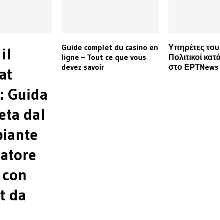
Guide complet du casino en
Υπηρέτες του
il
ligne – Tout ce que vous
Πολιτικοί κατ
devez savoir
στο ΕΡΤNews
at
: Guida
ta dal
piante
catore
e con
t da