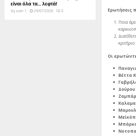
είναι όλα τα… λεφτά!
Ερωτήσεις π
by
user 1
29/07/2026
0
Ποια άμε
καρκινο
Διατίθε
κριτήριο
Οι ερωτώντ
Παναγι
Βέττα 
Γαβρήλ
Δούρου 
Ζαμπάρ
Καλαμα
Μαμουλ
Μεϊκόπ
Μπάρκα
Νοτοπο