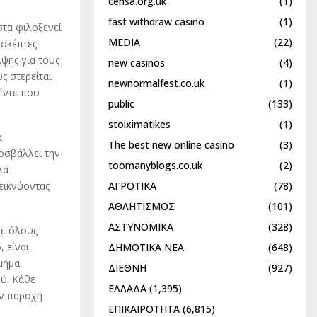
censa.org.uk
(1)
fast withdraw casino
(1)
στα φιλοξενεί
MEDIA
(22)
ισκέπτες
λψης για τους
new casinos
(4)
ς στερείται
newnormalfest.co.uk
(1)
έντε που
public
(133)
stoiximatikes
(1)
α
The best new online casino
(3)
οσβάλλει την
toomanyblogs.co.uk
(2)
λά
ΑΓΡΟΤΙΚΑ
(78)
εικνύοντας
ΑΘΛΗΤΙΣΜΟΣ
(101)
ΑΣΤΥΝΟΜΙΚΑ
(328)
σε όλους
 είναι
ΔΗΜΟΤΙΚΑ ΝΕΑ
(648)
μήμα
ΔΙΕΘΝΗ
(927)
ύ. Κάθε
ΕΛΛΑΔΑ
(1,395)
ην παροχή
ΕΠΙΚΑΙΡΟΤΗΤΑ
(6,815)