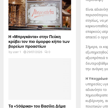
Είναι αδιανόη
περισσότερους
ετησίως, να μ
καρκινοπαθείς
επαρκούς ιατρ
Η «Μπριγκάντα» στην Πεύκη
απαιτεί ο οργ
κρύβει τον πιο όμορφο κήπο των
βορείων προαστίων
Σήμερα, οι κα
εξυπηρετηθούν
by
user 1
29/07/2026
0
αξιοπρέπειά τ
δευτεροβάθμι
την ανάγκη γι
Η Υποχρέωση
υπηρεσίες υγε
αδιανόητο το
Χημειοθεραπε
κυβέρνηση, α
Τα «50άρικα» του Βασίλη Δήμα
ποιοτικών υπη