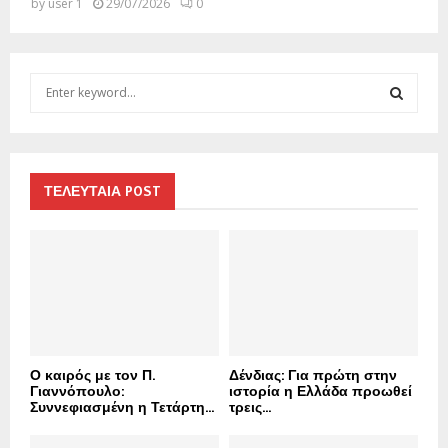
by
user 1
29/07/2026
0
S
e
a
S
r
c
E
h
ΤΕΛΕΥΤΑΙΑ POST
f
A
o
r
R
:
C
H
Ο καιρός με τον Π.
Δένδιας: Για πρώτη στην
Γιαννόπουλο:
ιστορία η Ελλάδα προωθεί
Συννεφιασμένη η Τετάρτη...
τρεις...