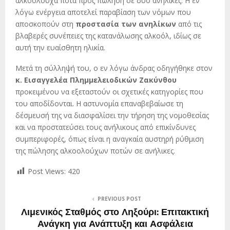
αλκοολούχα ποτά προς πώληση σε δύο ανήλικες. Η εν
λόγω ενέργεια αποτελεί παραβίαση των νόμων που
αποσκοπούν στη
προστασία των ανηλίκων
από τις
βλαβερές συνέπειες της κατανάλωσης αλκοόλ, ιδίως σε
αυτή την ευαίσθητη ηλικία.
Μετά τη σύλληψή του, ο εν λόγω άνδρας οδηγήθηκε στον
κ. Εισαγγελέα Πλημμελειοδικών Ζακύνθου
προκειμένου να εξεταστούν οι σχετικές κατηγορίες που
του αποδίδονται. Η αστυνομία επαναβεβαίωσε τη
δέσμευσή της να διασφαλίσει την τήρηση της νομοθεσίας
και να προστατεύσει τους ανήλικους από επικίνδυνες
συμπεριφορές, όπως είναι η αναγκαία αυστηρή ρύθμιση
της πώλησης αλκοολούχων ποτών σε ανήλικες.
Post Views:
420
PREVIOUS POST
Λιμενικός Σταθμός στο Ληξούρι: Επιτακτική
Ανάγκη για Ανάπτυξη και Ασφάλεια