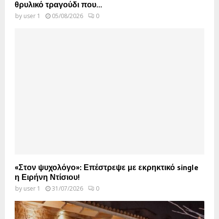
θρυλικό τραγούδι που...
by
user 1
05/08/2026
0
«Στον ψυχολόγο»: Επέστρεψε με εκρηκτικό single
η Ειρήνη Ντίσιου!
by
user 1
31/07/2026
0