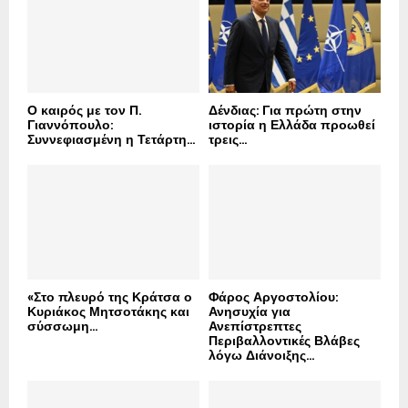
:
C
H
Ο καιρός με τον Π.
Δένδιας: Για πρώτη στην
Γιαννόπουλο:
ιστορία η Ελλάδα προωθεί
Συννεφιασμένη η Τετάρτη...
τρεις...
«Στο πλευρό της Κράτσα ο
Φάρος Αργοστολίου:
Κυριάκος Μητσοτάκης και
Ανησυχία για
σύσσωμη...
Ανεπίστρεπτες
Περιβαλλοντικές Βλάβες
λόγω Διάνοιξης...