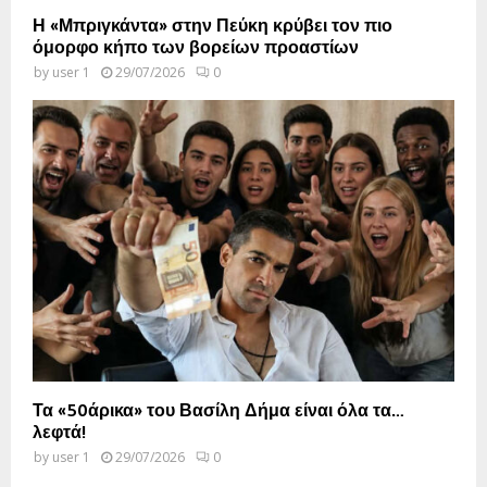
Η «Μπριγκάντα» στην Πεύκη κρύβει τον πιο
όμορφο κήπο των βορείων προαστίων
by
user 1
29/07/2026
0
Τα «50άρικα» του Βασίλη Δήμα είναι όλα τα…
λεφτά!
by
user 1
29/07/2026
0