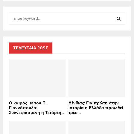
S
e
a
S
r
c
E
h
ΤΕΛΕΥΤΑΙΑ POST
f
A
o
r
R
:
C
H
Ο καιρός με τον Π.
Δένδιας: Για πρώτη στην
Γιαννόπουλο:
ιστορία η Ελλάδα προωθεί
Συννεφιασμένη η Τετάρτη...
τρεις...