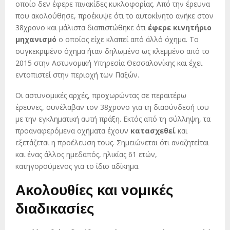
οποίο δεν έφερε πινακίδες κυκλοφορίας. Από την έρευνα
που ακολούθησε, προέκυψε ότι το αυτοκίνητο ανήκε στον
38χρονο και μάλιστα διαπιστώθηκε ότι
έφερε κινητήριο
μηχανισμό
ο οποίος είχε κλαπεί από άλλό όχημα. Το
συγκεκριμένο όχημα ήταν δηλωμένο ως κλεμμένο από το
2015 στην Αστυνομική Υπηρεσία Θεσσαλονίκης και έχει
εντοπιστεί στην περιοχή των Παξών.
Οι αστυνομικές αρχές, προχωρώντας σε περαιτέρω
έρευνες, συνέλαβαν τον 38χρονο για τη διασύνδεσή του
με την εγκληματική αυτή πράξη. Εκτός από τη σύλληψη, τα
προαναφερόμενα οχήματα έχουν
κατασχεθεί
και
εξετάζεται η προέλευση τους. Σημειώνεται ότι αναζητείται
και ένας άλλος ημεδαπός, ηλικίας 61 ετών,
κατηγορούμενος για το ίδιο αδίκημα.
Ακολουθίες και νομικές
διαδικασίες