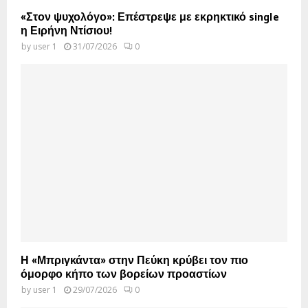
«Στον ψυχολόγο»: Επέστρεψε με εκρηκτικό single
η Ειρήνη Ντίσιου!
by
user 1
31/07/2026
0
Η «Μπριγκάντα» στην Πεύκη κρύβει τον πιο
όμορφο κήπο των βορείων προαστίων
by
user 1
29/07/2026
0