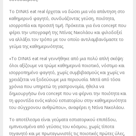
Το DINAS eat real έρχεται να δώσει μια νέα απάντηση στο
καθημερινό φαγητό, συνδυάζοντας γεύση, ποιότητα,
ισορροπία και προσιτή τιμή. Πρόκειται για ένα concept που
φέρει την υπογραφή της Ντίνας Νικολάου και φιλοδοξεί
να αλλάξει τον τρόπο με τον οποίο αντιλαμβανόμαστε το
γεύμα της καθημερινότητας.
«Το DINAS eat real γεννήθηκε από μια πολύ απλή σκέψη:
όλοι αξίζουμε να τρώμε καθημερινά ποιοτικό, νόστιμο και
ισορροπημένο φαγητό, χωρίς συμβιβασμούς και χωρίς να
χρειάζεται να ξοδεύουμε μια περιουσία. Μετά από τόσα
χρόνια που υπηρετώ τη γαστρονομία, ήθελα να
δημιουργήσω ένα concept που να φέρνει την ποιότητα και
τη φροντίδα ενός καλού εστιατορίου στην καθημερινότητα
του σύγχρονου ανθρώπου», αναφέρει η Ντίνα Νικολάου.
Το αποτέλεσμα είναι γεύματα εστιατορικού επιπέδου,
εμπνευσμένα από γεύσεις του κόσμου, χωρίς τίποτα
τηγανητό και με πρωταγωνιστές τις ποιοτικές πρώτες ύλες,