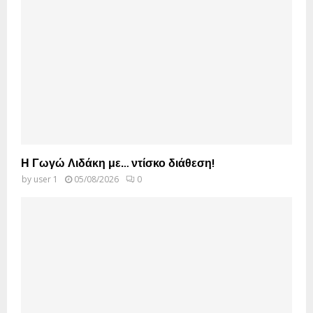
Η Γωγώ Λιδάκη με… ντίσκο διάθεση!
by
user 1
05/08/2026
0