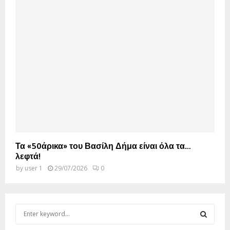
Τα «50άρικα» του Βασίλη Δήμα είναι όλα τα…
λεφτά!
by
user 1
29/07/2026
0
S
e