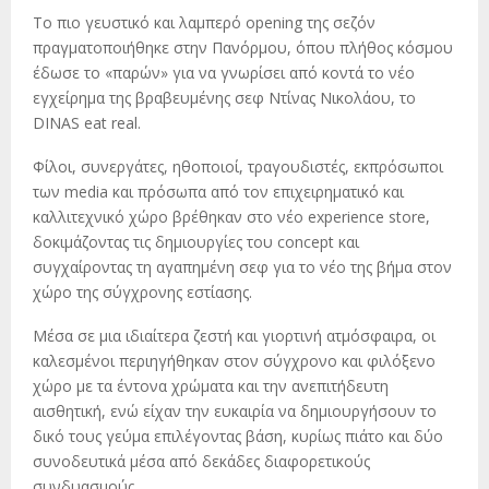
Το πιο γευστικό και λαμπερό opening της σεζόν
πραγματοποιήθηκε στην Πανόρμου, όπου πλήθος κόσμου
έδωσε το «παρών» για να γνωρίσει από κοντά το νέο
εγχείρημα της βραβευμένης σεφ Ντίνας Νικολάου, το
DINAS eat real.
Φίλοι, συνεργάτες, ηθοποιοί, τραγουδιστές, εκπρόσωποι
των media και πρόσωπα από τον επιχειρηματικό και
καλλιτεχνικό χώρο βρέθηκαν στο νέο experience store,
δοκιμάζοντας τις δημιουργίες του concept και
συγχαίροντας τη αγαπημένη σεφ για το νέο της βήμα στον
χώρο της σύγχρονης εστίασης.
Μέσα σε μια ιδιαίτερα ζεστή και γιορτινή ατμόσφαιρα, οι
καλεσμένοι περιηγήθηκαν στον σύγχρονο και φιλόξενο
χώρο με τα έντονα χρώματα και την ανεπιτήδευτη
αισθητική, ενώ είχαν την ευκαιρία να δημιουργήσουν το
δικό τους γεύμα επιλέγοντας βάση, κυρίως πιάτο και δύο
συνοδευτικά μέσα από δεκάδες διαφορετικούς
συνδυασμούς.