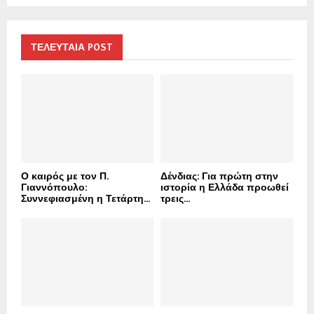
a
S
r
c
E
h
ΤΕΛΕΥΤΑΙΑ POST
f
A
o
r
R
:
C
H
Ο καιρός με τον Π.
Δένδιας: Για πρώτη στην
Γιαννόπουλο:
ιστορία η Ελλάδα προωθεί
Συννεφιασμένη η Τετάρτη...
τρεις...