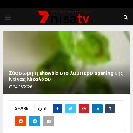
PRIMARY
MENU
Σύσσωμη η showbiz στο λαμπερό opening της
Ντίνας Νικολάου
24/06/2026
SHARE
0