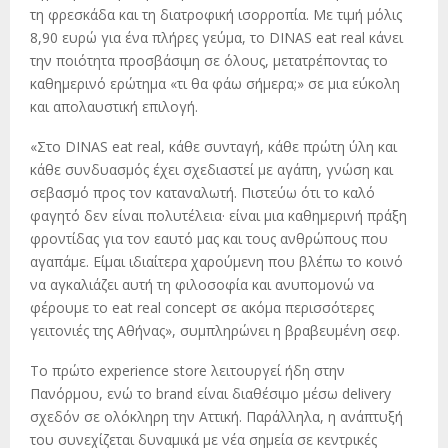
τη φρεσκάδα και τη διατροφική ισορροπία. Με τιμή μόλις
8,90 ευρώ για ένα πλήρες γεύμα, το DINAS eat real κάνει
την ποιότητα προσβάσιμη σε όλους, μετατρέποντας το
καθημερινό ερώτημα «τι θα φάω σήμερα;» σε μια εύκολη
και απολαυστική επιλογή.
«Στο DINAS eat real, κάθε συνταγή, κάθε πρώτη ύλη και
κάθε συνδυασμός έχει σχεδιαστεί με αγάπη, γνώση και
σεβασμό προς τον καταναλωτή. Πιστεύω ότι το καλό
φαγητό δεν είναι πολυτέλεια· είναι μια καθημερινή πράξη
φροντίδας για τον εαυτό μας και τους ανθρώπους που
αγαπάμε. Είμαι ιδιαίτερα χαρούμενη που βλέπω το κοινό
να αγκαλιάζει αυτή τη φιλοσοφία και ανυπομονώ να
φέρουμε το eat real concept σε ακόμα περισσότερες
γειτονιές της Αθήνας», συμπληρώνει η βραβευμένη σεφ.
Το πρώτο experience store λειτουργεί ήδη στην
Πανόρμου, ενώ το brand είναι διαθέσιμο μέσω delivery
σχεδόν σε ολόκληρη την Αττική. Παράλληλα, η ανάπτυξή
του συνεχίζεται δυναμικά με νέα σημεία σε κεντρικές