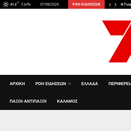
C
Corfu
07/08/2026
ΡΟΗ ΕΙΔΗΣΕΩΝ
: Οι φιναλίστ αναστάτωσαν την…
31.2
Η Γωγ
ΑΡΧΙΚΗ
ΡΟΗ ΕΙΔΗΣΕΩΝ
ΕΛΛΑΔΑ
ΠΕΡΙΦΕΡΕ
ΠΑΞΟΙ-ΑΝΤΙΠΑΞΟΙ
ΚΑΛΑΜΟΣ