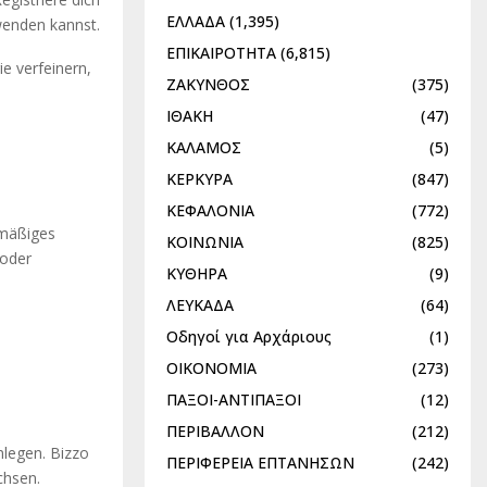
ΕΛΛΑΔΑ
(1,395)
rwenden kannst.
ΕΠΙΚΑΙΡΟΤΗΤΑ
(6,815)
e verfeinern,
ΖΑΚΥΝΘΟΣ
(375)
ΙΘΑΚΗ
(47)
ΚΑΛΑΜΟΣ
(5)
ΚΕΡΚΥΡΑ
(847)
ΚΕΦΑΛΟΝΙΑ
(772)
lmäßiges
ΚΟΙΝΩΝΙΑ
(825)
 oder
ΚΥΘΗΡΑ
(9)
ΛΕΥΚΑΔΑ
(64)
Οδηγοί για Αρχάριους
(1)
ΟΙΚΟΝΟΜΙΑ
(273)
ΠΑΞΟΙ-ΑΝΤΙΠΑΞΟΙ
(12)
ΠΕΡΙΒΑΛΛΟΝ
(212)
nlegen. Bizzo
ΠΕΡΙΦΕΡΕΙΑ ΕΠΤΑΝΗΣΩΝ
(242)
chsen.