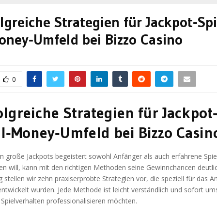
lgreiche Strategien für Jackpot‑Sp
oney‑Umfeld bei Bizzo Casino
0
olgreiche Strategien für Jackpot
l‑Money‑Umfeld bei Bizzo Casin
m große Jackpots begeistert sowohl Anfänger als auch erfahrene Spie
en will, kann mit den richtigen Methoden seine Gewinnchancen deutli
 stellen wir zehn praxiserprobte Strategien vor, die speziell für das 
ntwickelt wurden. Jede Methode ist leicht verständlich und sofort ums
hr Spielverhalten professionalisieren möchten.