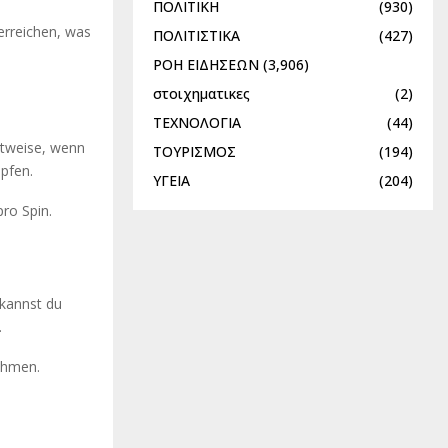
ΠΟΛΙΤΙΚΗ
(930)
rreichen, was
ΠΟΛΙΤΙΣΤΙΚΑ
(427)
ΡΟΗ ΕΙΔΗΣΕΩΝ
(3,906)
στοιχηματικες
(2)
ΤΕΧΝΟΛΟΓΙΑ
(44)
ttweise, wenn
ΤΟΥΡΙΣΜΟΣ
(194)
pfen.
ΥΓΕΙΑ
(204)
ro Spin.
 kannst du
.
nehmen.