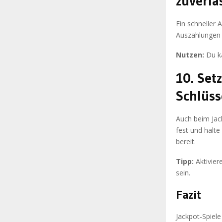
zuverlä
Ein schneller 
Auszahlungen 
Nutzen:
Du ka
10. Set
Schlüss
Auch beim Jack
fest und halte
bereit.
Tipp:
Aktivier
sein.
Fazit
Jackpot‑Spiel