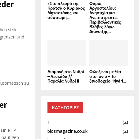
eder
«Στο πλευρό της
Φάρος
Κράτσα ο Κυριάκος
Αργοστολίου:
Μητσοτάκης και
Ανησυχία για
σύσσωμη...
Ανεπίστρεπτες
Περιβαλλοντικές
Βλάβες λόγω
ich strikt
Διάνοιξης...
begrenzen und
Διαμονή στο Νυδρί
Φιλοξενία με θέα
– Λευκάδα //
στο Ιόνιο – Το
Παραλία Νυδρί II
ξενοδοχείο “Nydri...
automatisch zu
er
ΚΑΤΗΓΟΡΙΕΣ
1
(2)
. Ein RTP
biosmagazine.co.uk
(2)
n häufigen