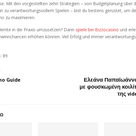
e. Mit den vorgestellten zehn Strategien – von Budgetplanung über 
hin zu verantwortungsvollem Spielen – bist du bestens gerüstet, um d
ino zu maximieren.
elernte in die Praxis umzusetzen? Dann
spiele bei Bizzocasino
und erle
ewinnchancen erhöhen können. Viel Erfolg und immer verantwortung
:
89
T
no Guide
Ελεάνα Παπαϊωάννου
με φουσκωμένη κοιλίτ
της vide
ΔΩ