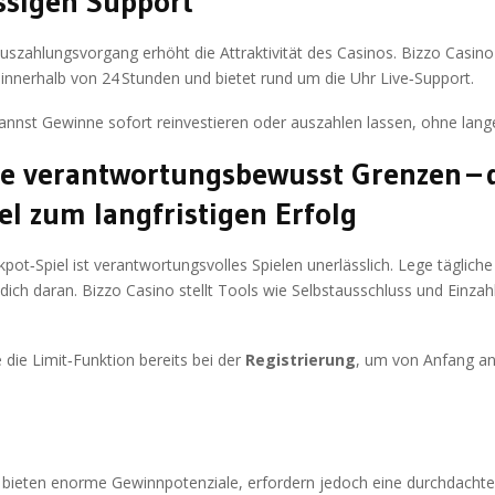
ssigen Support
Auszahlungsvorgang erhöht die Attraktivität des Casinos. Bizzo Casino
innerhalb von 24 Stunden und bietet rund um die Uhr Live‑Support.
nnst Gewinne sofort reinvestieren oder auszahlen lassen, ohne lang
ze verantwortungsbewusst Grenzen – 
el zum langfristigen Erfolg
pot‑Spiel ist verantwortungsvolles Spielen unerlässlich. Lege tägliche 
 dich daran. Bizzo Casino stellt Tools wie Selbstausschluss und Einzah
e die Limit‑Funktion bereits bei der
Registrierung
, um von Anfang an
e bieten enorme Gewinnpotenziale, erfordern jedoch eine durchdachte