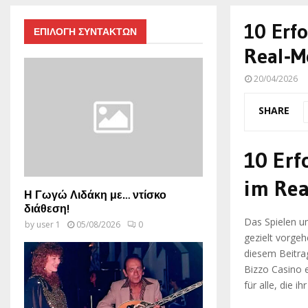
10 Erfo
ΕΠΙΛΟΓΗ ΣΥΝΤΑΚΤΩΝ
Real‑M
20/04/2026
SHARE
10 Erf
im Rea
Η Γωγώ Λιδάκη με… ντίσκο
διάθεση!
Das Spielen u
by
user 1
05/08/2026
0
gezielt vorgeh
diesem Beitrag
Bizzo Casino e
für alle, die i