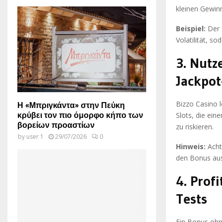
kleinen Gewin
Beispiel:
Der 
Volatilität, s
3. Nutz
Jackpot
Bizzo Casino 
Η «Μπριγκάντα» στην Πεύκη
κρύβει τον πιο όμορφο κήπο των
Slots, die ein
βορείων προαστίων
zu riskieren.
by
user 1
29/07/2026
0
Hinweis:
Achte
den Bonus aus
4. Prof
Tests
Ein Bonus ohne