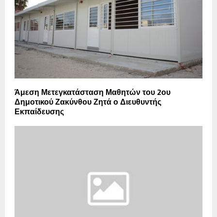
Άμεση Μετεγκατάσταση Μαθητών του 2ου
Δημοτικού Ζακύνθου Ζητά ο Διευθυντής
Εκπαίδευσης