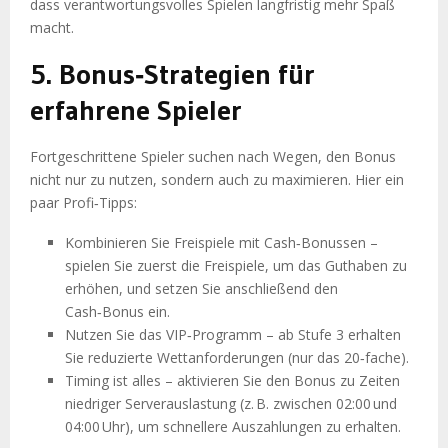
dass verantwortungsvolles Spielen langfristig mehr Spaß
macht.
5. Bonus‑Strategien für
erfahrene Spieler
Fortgeschrittene Spieler suchen nach Wegen, den Bonus
nicht nur zu nutzen, sondern auch zu maximieren. Hier ein
paar Profi‑Tipps:
Kombinieren Sie Freispiele mit Cash‑Bonussen –
spielen Sie zuerst die Freispiele, um das Guthaben zu
erhöhen, und setzen Sie anschließend den
Cash‑Bonus ein.
Nutzen Sie das VIP‑Programm – ab Stufe 3 erhalten
Sie reduzierte Wettanforderungen (nur das 20‑fache).
Timing ist alles – aktivieren Sie den Bonus zu Zeiten
niedriger Serverauslastung (z. B. zwischen 02:00 und
04:00 Uhr), um schnellere Auszahlungen zu erhalten.