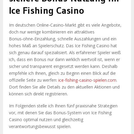
Ice Fishing Casino
Im deutschen Online‑Casino‑Markt gibt es viele Angebote,
doch nur wenige kombinieren ein attraktives
Bonus‑ohne‑Einzahlung, schnelle Auszahlungen und ein
hohes Maß an Spielerschutz. Das Ice Fishing Casino hat
sich genau darauf spezialisiert. Als erfahrener Spieler weiß
ich, dass ein Bonus nur dann wirklich wertvoll ist, wenn er
sicher und transparent eingesetzt werden kann. Deshalb
empfehle ich Ihnen, gleich zu Beginn einen Blick auf die
offizielle Seite zu werfen:
ice-fishing-casino-spielen.com
.
Dort finden Sie alle Details zu den aktuellen Aktionen und
können sich direkt registrieren.
Im Folgenden stelle ich Ihnen fünf praxisnahe Strategien
vor, mit denen Sie das Bonus‑System von Ice Fishing
Casino optimal nutzen und gleichzeitig
verantwortungsbewusst spielen.