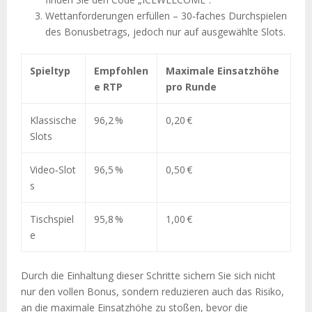
Wettanforderungen erfüllen – 30‑faches Durchspielen
des Bonusbetrags, jedoch nur auf ausgewählte Slots.
Spieltyp
Empfohlen
Maximale Einsatzhöhe
e RTP
pro Runde
Klassische
96,2 %
0,20 €
Slots
Video‑Slot
96,5 %
0,50 €
s
Tischspiel
95,8 %
1,00 €
e
Durch die Einhaltung dieser Schritte sichern Sie sich nicht
nur den vollen Bonus, sondern reduzieren auch das Risiko,
an die maximale Einsatzhöhe zu stoßen, bevor die