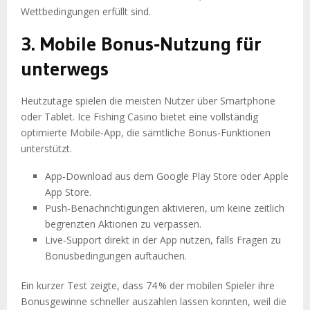
Wettbedingungen erfüllt sind.
3. Mobile Bonus‑Nutzung für
unterwegs
Heutzutage spielen die meisten Nutzer über Smartphone
oder Tablet. Ice Fishing Casino bietet eine vollständig
optimierte Mobile‑App, die sämtliche Bonus‑Funktionen
unterstützt.
App‑Download aus dem Google Play Store oder Apple
App Store.
Push‑Benachrichtigungen aktivieren, um keine zeitlich
begrenzten Aktionen zu verpassen.
Live‑Support direkt in der App nutzen, falls Fragen zu
Bonusbedingungen auftauchen.
Ein kurzer Test zeigte, dass 74 % der mobilen Spieler ihre
Bonusgewinne schneller auszahlen lassen konnten, weil die