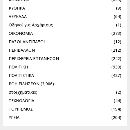
ΚΥΘΗΡΑ
(9)
ΛΕΥΚΑΔΑ
(64)
Οδηγοί για Αρχάριους
(1)
ΟΙΚΟΝΟΜΙΑ
(273)
ΠΑΞΟΙ-ΑΝΤΙΠΑΞΟΙ
(12)
ΠΕΡΙΒΑΛΛΟΝ
(212)
ΠΕΡΙΦΕΡΕΙΑ ΕΠΤΑΝΗΣΩΝ
(242)
ΠΟΛΙΤΙΚΗ
(930)
ΠΟΛΙΤΙΣΤΙΚΑ
(427)
ΡΟΗ ΕΙΔΗΣΕΩΝ
(3,906)
στοιχηματικες
(2)
ΤΕΧΝΟΛΟΓΙΑ
(44)
ΤΟΥΡΙΣΜΟΣ
(194)
ΥΓΕΙΑ
(204)