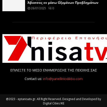
Άβυσσος εν μέσω Οξυμένων Προβλημάτων
28/07/2025
0
ΕΠΙΛΕΞΤΕ ΤΟ ΜΕΣΟ ΕΝΗΜΕΡΩΣΗΣ ΤΗΣ ΠΕΙΟΧΗΣ ΣΑΣ
Contact us:
info@panelliniodiktio.com
@2023 - eptanisatv.gr. All Right Reserved. Designed and Developed by
Digital Cities IKE