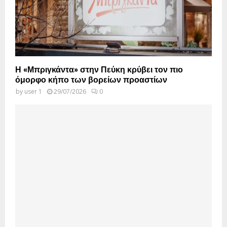
Η «Μπριγκάντα» στην Πεύκη κρύβει τον πιο
όμορφο κήπο των βορείων προαστίων
by
user 1
29/07/2026
0