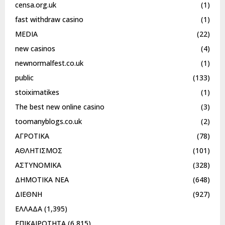
censa.org.uk
(1)
fast withdraw casino
(1)
MEDIA
(22)
new casinos
(4)
newnormalfest.co.uk
(1)
public
(133)
stoiximatikes
(1)
The best new online casino
(3)
toomanyblogs.co.uk
(2)
ΑΓΡΟΤΙΚΑ
(78)
ΑΘΛΗΤΙΣΜΟΣ
(101)
ΑΣΤΥΝΟΜΙΚΑ
(328)
ΔΗΜΟΤΙΚΑ ΝΕΑ
(648)
ΔΙΕΘΝΗ
(927)
ΕΛΛΑΔΑ
(1,395)
ΕΠΙΚΑΙΡΟΤΗΤΑ
(6,815)