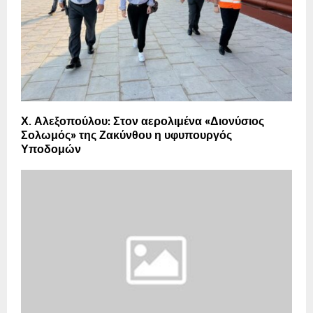
Χ. Αλεξοπούλου: Στον αερολιμένα «Διονύσιος
Σολωμός» της Ζακύνθου η υφυπουργός
Υποδομών