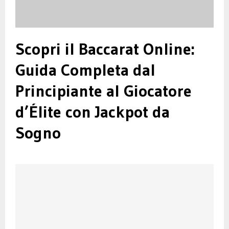
Scopri il Baccarat Online:
Guida Completa dal
Principiante al Giocatore
d’Élite con Jackpot da
Sogno