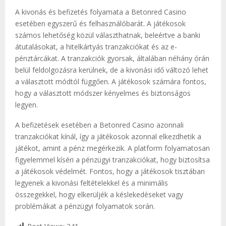
A kivonás és befizetés folyamata a Betonred Casino
esetében egyszerű és felhasználóbarát. A játékosok
számos lehetőség közül választhatnak, beleértve a banki
átutalásokat, a hitelkártyás tranzakciókat és az e-
pénztárcákat. A tranzakciók gyorsak, általában néhány órán
belül feldolgozásra kerülnek, de a kivonási idő változó lehet
a választott módtól függően. A játékosok számára fontos,
hogy a választott módszer kényelmes és biztonságos
legyen.
A befizetések esetében a Betonred Casino azonnali
tranzakciókat kínál, így a játékosok azonnal elkezdhetik a
játékot, amint a pénz megérkezik. A platform folyamatosan
figyelemmel kíséri a pénzügyi tranzakciókat, hogy biztosítsa
a játékosok védelmét. Fontos, hogy a játékosok tisztában
legyenek a kivonási feltételekkel és a minimális
összegekkel, hogy elkerüljék a késlekedéseket vagy
problémákat a pénzügyi folyamatok során.