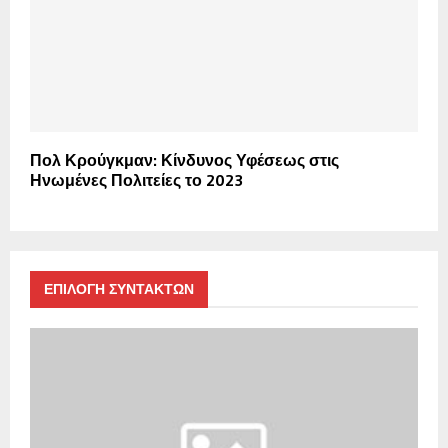
Πολ Κρούγκμαν: Κίνδυνος Υφέσεως στις
Ηνωμένες Πολιτείες το 2023
ΕΠΙΛΟΓΗ ΣΥΝΤΑΚΤΩΝ