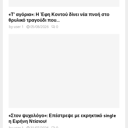
«Τ’ αγόρια»: Η Έφη Κοντού δίνει νέα πνοή στο
θρυλικό τραγούδι που...
by
user 1
05/08/2026
0
«Στον ψυχολόγο»: Επέστρεψε με εκρηκτικό single
η Ειρήνη Ντίσιου!
by
user 1
31/07/2026
0