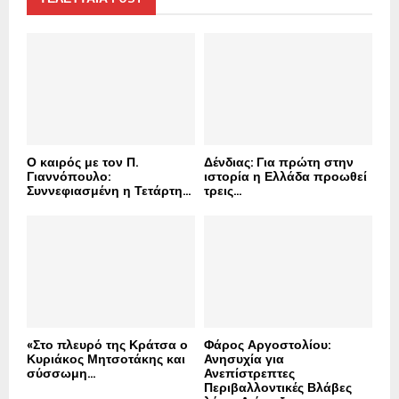
f
A
o
r
R
:
C
H
Ο καιρός με τον Π.
Δένδιας: Για πρώτη στην
Γιαννόπουλο:
ιστορία η Ελλάδα προωθεί
Συννεφιασμένη η Τετάρτη...
τρεις...
«Στο πλευρό της Κράτσα ο
Φάρος Αργοστολίου:
Κυριάκος Μητσοτάκης και
Ανησυχία για
σύσσωμη...
Ανεπίστρεπτες
Περιβαλλοντικές Βλάβες