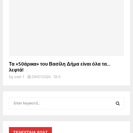
Τα «50άρικα» του Βασίλη Δήμα είναι όλα τα…
λεφτά!
by
user 1
29/07/2026
0
S
e
a
S
r
c
E
h
ΤΕΛΕΥΤΑΙΑ POST