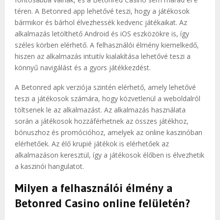
téren. A Betonred app lehetővé teszi, hogy a játékosok
bármikor és bárhol élvezhessék kedvenc játékaikat. Az
alkalmazás letölthető Android és iOS eszközökre is, így
széles körben elérhető. A felhasználói élmény kiemelkedő,
hiszen az alkalmazás intuitív kialakítása lehetővé teszi a
könnyű navigálást és a gyors játékkezdést.
A Betonred apk verziója szintén elérhető, amely lehetővé
teszi a játékosok számára, hogy közvetlenül a weboldalról
töltsenek le az alkalmazást. Az alkalmazás használata
során a játékosok hozzáférhetnek az összes játékhoz,
bónuszhoz és promócióhoz, amelyek az online kaszinóban
elérhetőek. Az élő krupié játékok is elérhetőek az
alkalmazáson keresztül, így a játékosok élőben is élvezhetik
a kaszinói hangulatot.
Milyen a felhasználói élmény a
Betonred Casino online felületén?