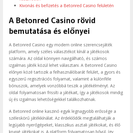
Kivonás és befizetés a Betonred Casino felületén
A Betonred Casino rövid
bemutatása és előnyei
A Betonred Casino egy modern online szerencsejáték
platform, amely széles választékot kínál a játékosok
számára. Az oldal könnyen navigálható, és számos
izgalmas játék közül lehet választani. A Betonred Casino
előnyei közé tartozik a felhasználóbarát felület, a gyors és
egyszerű regisztrációs folyamat, valamint a különféle
bónuszok, amelyek vonzóbbá teszik a játékélményt. Az
oldal folyamatosan frissíti a játékait, így a játékosok mindig
új és izgalmas lehetőségekkel találkozhatnak.
A Betonred online kaszinó egyik legnagyobb erőssége a
széleskörű játékkínálat. Az érdeklődők megtalálhatják a
legújabb nyerőgépeket, klasszikus asztali játékokat, és élő
krupié játékokat is. A platform folyamatosan bővül, így