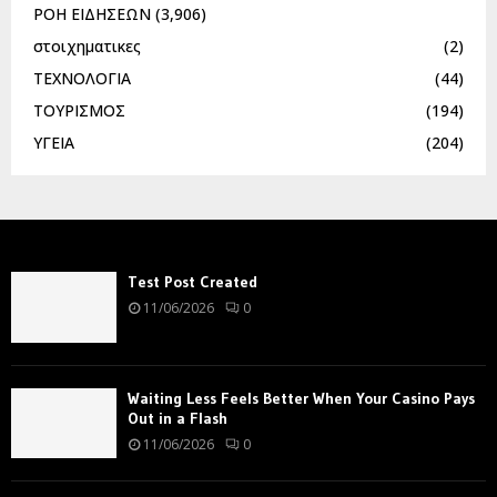
ΡΟΗ ΕΙΔΗΣΕΩΝ
(3,906)
στοιχηματικες
(2)
ΤΕΧΝΟΛΟΓΙΑ
(44)
ΤΟΥΡΙΣΜΟΣ
(194)
ΥΓΕΙΑ
(204)
Test Post Created
11/06/2026
0
Waiting Less Feels Better When Your Casino Pays
Out in a Flash
11/06/2026
0