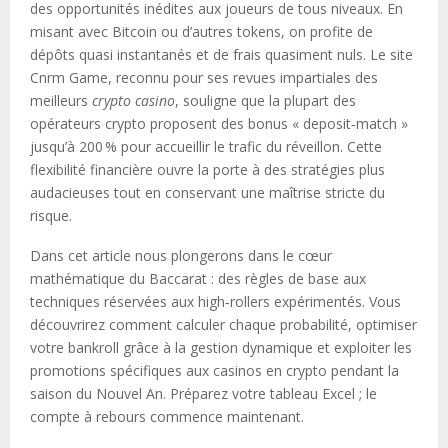
des opportunités inédites aux joueurs de tous niveaux. En
misant avec Bitcoin ou d’autres tokens, on profite de
dépôts quasi instantanés et de frais quasiment nuls. Le site
Cnrm Game, reconnu pour ses revues impartiales des
meilleurs
crypto casino
, souligne que la plupart des
opérateurs crypto proposent des bonus « deposit‑match »
jusqu’à 200 % pour accueillir le trafic du réveillon. Cette
flexibilité financière ouvre la porte à des stratégies plus
audacieuses tout en conservant une maîtrise stricte du
risque.
Dans cet article nous plongerons dans le cœur
mathématique du Baccarat : des règles de base aux
techniques réservées aux high‑rollers expérimentés. Vous
découvrirez comment calculer chaque probabilité, optimiser
votre bankroll grâce à la gestion dynamique et exploiter les
promotions spécifiques aux casinos en crypto pendant la
saison du Nouvel An. Préparez votre tableau Excel ; le
compte à rebours commence maintenant.