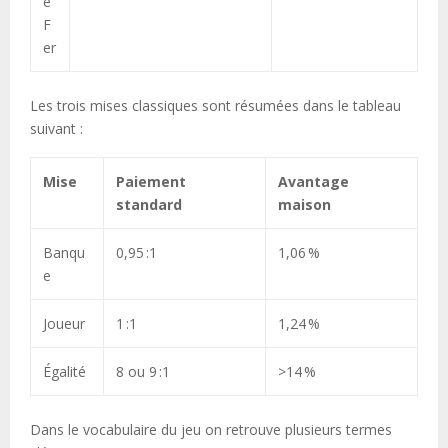
e
F
er
Les trois mises classiques sont résumées dans le tableau
suivant :
Mise
Paiement
Avantage
standard
maison
Banqu
0,95 :1
1,06 %
e
Joueur
1 :1
1,24 %
Égalité
8 ou 9 :1
>14 %
Dans le vocabulaire du jeu on retrouve plusieurs termes