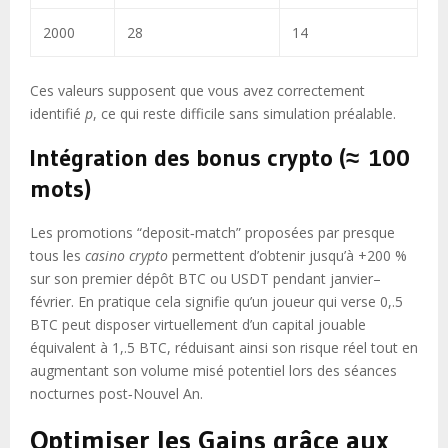
2000
28
14
Ces valeurs supposent que vous avez correctement
identifié
p
, ce qui reste difficile sans simulation préalable.
Intégration des bonus crypto (≈ 100​ ​
mots)
Les promotions “deposit‑match” proposées par presque
tous les
casino crypto
permettent d’obtenir jusqu’à +200 %
sur son premier dépôt BTC ou USDT pendant janvier–
février. En pratique cela signifie qu’un joueur qui verse 0,.5
BTC peut disposer virtuellement d’un capital jouable
équivalent à 1,.5 BTC, réduisant ainsi son risque réel tout en
augmentant son volume misé potentiel lors des séances
nocturnes post‑Nouvel An.
Optimiser les Gains grâce aux