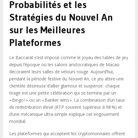
Probabilités et les
Stratégies du Nouvel An
sur les Meilleures
Plateformes
Le Baccarat s’est imposé comme le joyau des tables de jeu
depuis l’époque où les salons aristocratiques de Macao
décoraient leurs salles de velours rouge. Aujourd’hui,
pendant la période festive du Nouvel An, ce jeu attire une
clientèle désireuse d’allier glamour et suspense : chaque
tirage est une petite célébration qui se termine par un
« Bingo ! » ou un « Banker wins ». La combinaison d’un taux
de redistribution élevé (RTP souvent supérieur à 98 %) et
d’une mécanique ultra‑simple explique cet engouement
mondial.
Les plateformes qui acceptent les cryptomonnaies offrent