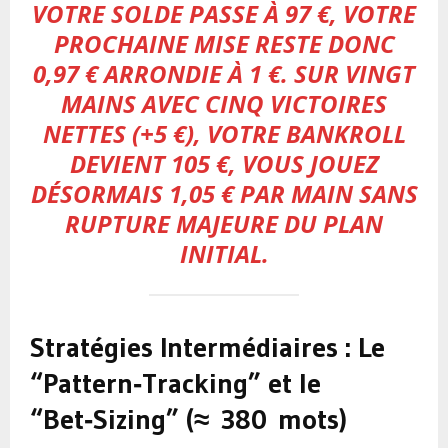
VOTRE SOLDE PASSE À 97 €, VOTRE
PROCHAINE MISE RESTE DONC
0,97 € ARRONDIE À 1 €. SUR VINGT
MAINS AVEC CINQ VICTOIRES
NETTES (+5 €), VOTRE BANKROLL
DEVIENT 105 €, VOUS JOUEZ
DÉSORMAIS 1,05 € PAR MAIN SANS
RUPTURE MAJEURE DU PLAN
INITIAL.
Stratégies Intermédiaires : Le
“Pattern‑Tracking” et le
“Bet‑Sizing” (≈ 380 mots)