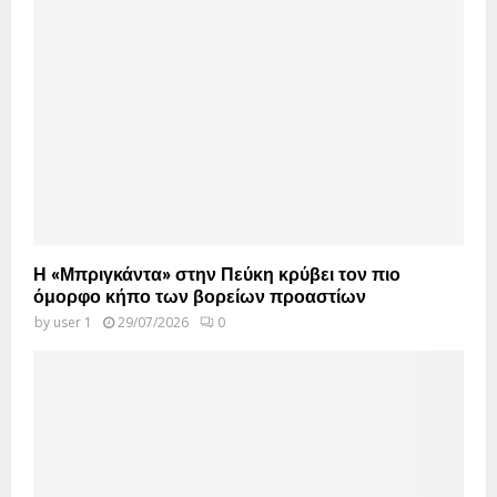
Η «Μπριγκάντα» στην Πεύκη κρύβει τον πιο
όμορφο κήπο των βορείων προαστίων
by
user 1
29/07/2026
0