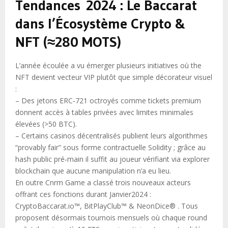
Tendances 2024 : Le Baccarat
dans l’Écosystème Crypto &
NFT (≈​280​ MOTS)
L’année écoulée a vu émerger plusieurs initiatives où the
NFT devient vecteur VIP plutôt que simple décorateur visuel
:
– Des jetons ERC‑721 octroyés comme tickets premium
donnent accès à tables privées avec limites minimales
élevées (>50 BTC).
– Certains casinos décentralisés publient leurs algorithmes
“provably fair” sous forme contractuelle Solidity ; grâce au
hash public pré‐main il suffit au joueur vérifiant via explorer
blockchain que aucune manipulation n’a eu lieu.
En outre Cnrm Game a classé trois nouveaux acteurs
offrant ces fonctions durant Janvier2024 :
CryptoBaccarat.io™, BitPlayClub™ & NeonDice® . Tous
proposent désormais tournois mensuels où chaque round