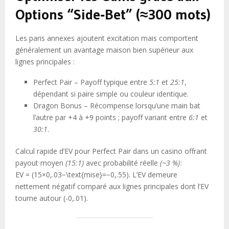
Options “Side‑Bet” (≈​300​ ​mots)
Les paris annexes ajoutent excitation mais comportent
généralement un avantage maison bien supérieur aux
lignes principales :
Perfect Pair – Payoff typique entre
5:1
et
25:1
,
dépendant si paire simple ou couleur identique.
Dragon Bonus – Récompense lorsqu’une main bat
l’autre par +4 à +9 points ; payoff variant entre
6:1
et
30:1
.
Calcul rapide d’EV pour Perfect Pair dans un casino offrant
payout moyen
(15:1)
avec probabilité réelle
(~3 %)
:
EV = (15×0,.03−\text{mise}=−0,.55). L’EV demeure
nettement négatif comparé aux lignes principales dont l’EV
tourne autour (-0,.01).