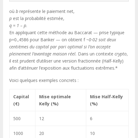
où
b
représente le paiement net,
p
est la probabilité estimée,
q = 1 – p
.
En appliquant cette méthode au Baccarat — prise typique
p=0.,4586 pour Banker — on obtient f
~0·02 soit deux
centièmes du capital par pari optimal si l’on accepte
pleinement l’avantage maison réel.
Dans un contexte
crypto
,
il est prudent d’utiliser une version fractionnée (Half‑Kelly)
afin d’atténuer l’exposition aux fluctuations extrêmes.*
Voici quelques exemples concrets :
Capital
Mise optimale
Mise Half‑Kelly
(€)
Kelly (%)
(%)
500
12
6
1000
20
10