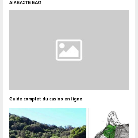
ΔΙΑΒΑΣΤΕ ΕΔΩ
Guide complet du casino en ligne