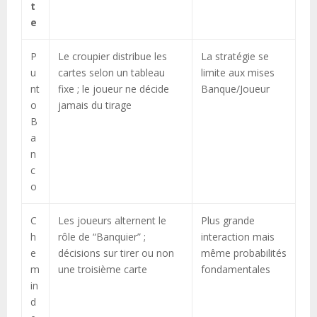
t
e
P
Le croupier distribue les
La stratégie se
u
cartes selon un tableau
limite aux mises
nt
fixe ; le joueur ne décide
Banque/Joueur
o
jamais du tirage
B
a
n
c
o
C
Les joueurs alternent le
Plus grande
h
rôle de “Banquier” ;
interaction mais
e
décisions sur tirer ou non
même probabilités
m
une troisième carte
fondamentales
in
d