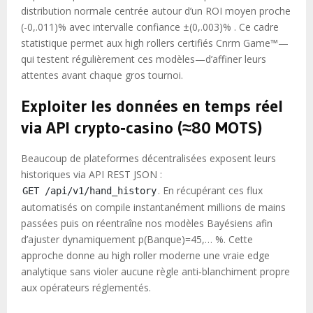
distribution normale centrée autour d’un ROI moyen proche
(-0,.011)% avec intervalle confiance ±(0,.003)% . Ce cadre
statistique permet aux high rollers certifiés Cnrm Game™—
qui testent régulièrement ces modèles—d’affiner leurs
attentes avant chaque gros tournoi.
Exploiter les données en temps réel
via API crypto‑casino (≈​80​ MOTS)
Beaucoup de plateformes décentralisées exposent leurs
historiques via API REST JSON :
. En récupérant ces flux
GET /api/v1/hand_history
automatisés on compile instantanément millions de mains
passées puis on réentraîne nos modèles Bayésiens afin
d’ajuster dynamiquement p(Banque)=45,… %. Cette
approche donne au high roller moderne une vraie edge
analytique sans violer aucune règle anti‐blanchiment propre
aux opérateurs réglementés.