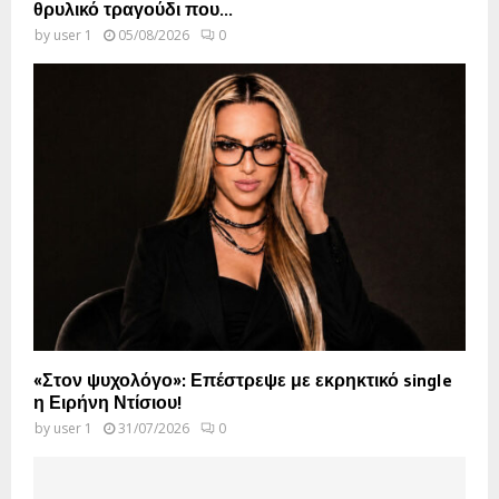
θρυλικό τραγούδι που...
by
user 1
05/08/2026
0
«Στον ψυχολόγο»: Επέστρεψε με εκρηκτικό single
η Ειρήνη Ντίσιου!
by
user 1
31/07/2026
0