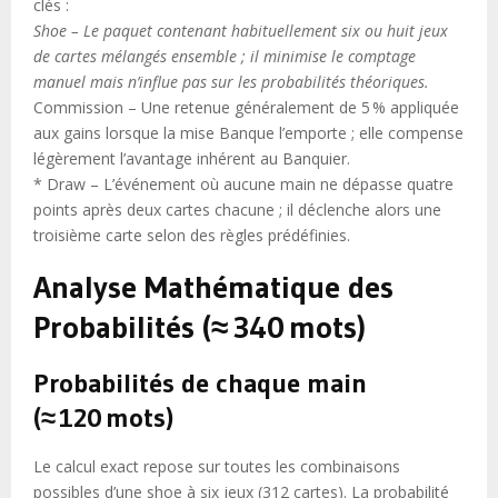
clés :
Shoe – Le paquet contenant habituellement six ou huit jeux
de cartes mélangés ensemble ; il minimise le comptage
manuel mais n’influe pas sur les probabilités théoriques.
Commission – Une retenue généralement de 5 % appliquée
aux gains lorsque la mise Banque l’emporte ; elle compense
légèrement l’avantage inhérent au Banquier.
* Draw – L’événement où aucune main ne dépasse quatre
points après deux cartes chacune ; il déclenche alors une
troisième carte selon des règles prédéfinies.
Analyse Mathématique des
Probabilités (≈ 340 mots)
Probabilités de chaque main
(≈ 120 mots)
Le calcul exact repose sur toutes les combinaisons
possibles d’une shoe à six jeux (312 cartes). La probabilité