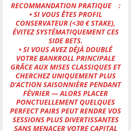
RECOMMANDATION PRATIQUE :
• SI VOUS ÊTES PROFIL
CONSERVATEUR (<30 € STAKE),
ÉVITEZ SYSTÉMATIQUEMENT CES
SIDE BETS.
• SI VOUS AVEZ DÉJÀ DOUBLÉ
VOTRE BANKROLL PRINCIPALE
GRÂCE AUX MISES CLASSIQUES ET
CHERCHEZ UNIQUEMENT PLUS
D’ACTION SAISONNIÈRE PENDANT
FÉVRIER — ALORS PLACER
PONCTUELLEMENT QUELQUES
PERFECT PAIRS PEUT RENDRE VOS
SESSIONS PLUS DIVERTISSANTES
SANS MENACER VOTRE CAPITAL