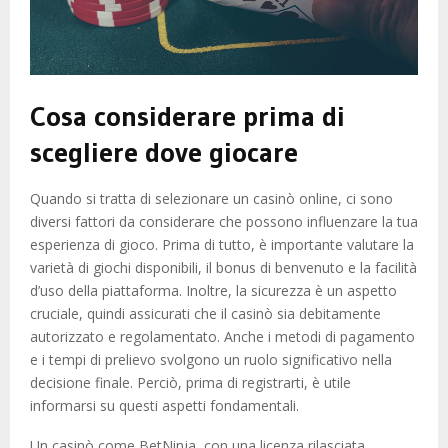
Cosa considerare prima di
scegliere dove giocare
Quando si tratta di selezionare un casinò online, ci sono
diversi fattori da considerare che possono influenzare la tua
esperienza di gioco. Prima di tutto, è importante valutare la
varietà di giochi disponibili, il bonus di benvenuto e la facilità
d’uso della piattaforma. Inoltre, la sicurezza è un aspetto
cruciale, quindi assicurati che il casinò sia debitamente
autorizzato e regolamentato. Anche i metodi di pagamento
e i tempi di prelievo svolgono un ruolo significativo nella
decisione finale. Perciò, prima di registrarti, è utile
informarsi su questi aspetti fondamentali.
Un casinò come BetNinja, con una licenza rilasciata