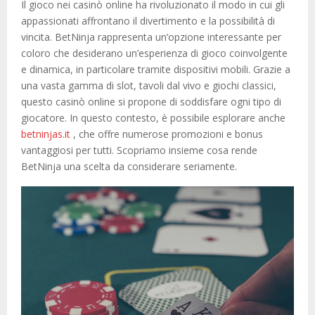
Il gioco nei casinò online ha rivoluzionato il modo in cui gli
appassionati affrontano il divertimento e la possibilità di
vincita. BetNinja rappresenta un’opzione interessante per
coloro che desiderano un’esperienza di gioco coinvolgente
e dinamica, in particolare tramite dispositivi mobili. Grazie a
una vasta gamma di slot, tavoli dal vivo e giochi classici,
questo casinò online si propone di soddisfare ogni tipo di
giocatore. In questo contesto, è possibile esplorare anche
betninjas.it
, che offre numerose promozioni e bonus
vantaggiosi per tutti. Scopriamo insieme cosa rende
BetNinja una scelta da considerare seriamente.