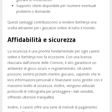
Supporto clienti disponibile per risolvere eventuali
problemi o domande.
Questi vantaggi contribuiscono a rendere BetNinja una
scelta attraente per i giocatori online di tutto il mondo.
Affidabilità e sicurezza
La sicurezza è una priorità fondamentale per ogni casinò
online e BetNinja non fa eccezione. Con una licenza
rilasciata dall’Unione delle Comore, il sito garantisce un
ambiente di gioco sicuro e regolamentato. Gli utenti
possono sentirsi protetti mentre giocano, sapendo che le
loro informazioni personali e finanziarie sono gestite con il
massimo livello di sicurezza. Inoltre, vengono utilizzati
protocolli di crittografia per proteggere i dati sensibili,
offrendo ulteriore tranquillità.
Inoltre, il casinò offre una serie di metodi di pagamento