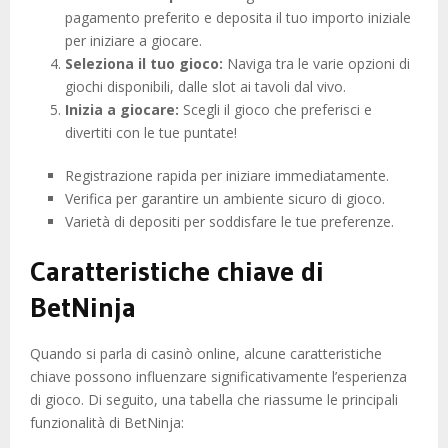
pagamento preferito e deposita il tuo importo iniziale
per iniziare a giocare.
Seleziona il tuo gioco:
Naviga tra le varie opzioni di
giochi disponibili, dalle slot ai tavoli dal vivo.
Inizia a giocare:
Scegli il gioco che preferisci e
divertiti con le tue puntate!
Registrazione rapida per iniziare immediatamente.
Verifica per garantire un ambiente sicuro di gioco.
Varietà di depositi per soddisfare le tue preferenze.
Caratteristiche chiave di
BetNinja
Quando si parla di casinò online, alcune caratteristiche
chiave possono influenzare significativamente l’esperienza
di gioco. Di seguito, una tabella che riassume le principali
funzionalità di BetNinja: