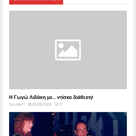
Η Γωγώ Λιδάκη με… ντίσκο διάθεση!
by
user 1
05/08/2026
0