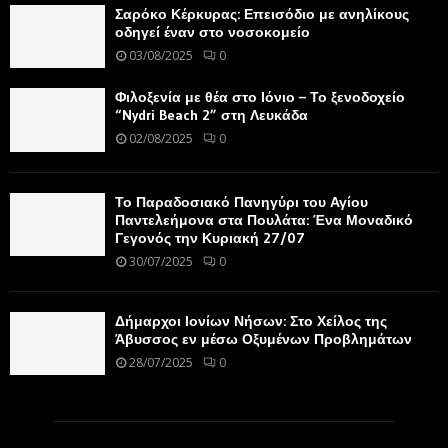
Σαρόκο Κέρκυρας: Επεισόδιο με ανηλίκους
οδηγεί έναν στο νοσοκομείο
03/08/2025
0
Φιλοξενία με θέα στο Ιόνιο – Το ξενοδοχείο
“Nydri Beach 2” στη Λευκάδα
02/08/2025
0
Το Παραδοσιακό Πανηγύρι του Αγίου
Παντελεήμονα στα Πουλάτα: Ένα Μοναδικό
Γεγονός την Κυριακή 27/07
30/07/2025
0
Δήμαρχοι Ιονίων Νήσων: Στο Χείλος της
Άβυσσος εν μέσω Οξυμένων Προβλημάτων
28/07/2025
0