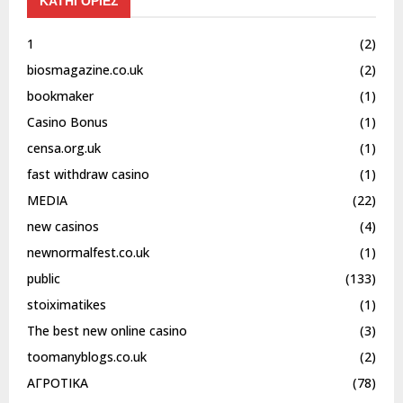
ΚΑΤΗΓΟΡΙΕΣ
1
(2)
biosmagazine.co.uk
(2)
bookmaker
(1)
Casino Bonus
(1)
censa.org.uk
(1)
fast withdraw casino
(1)
MEDIA
(22)
new casinos
(4)
newnormalfest.co.uk
(1)
public
(133)
stoiximatikes
(1)
The best new online casino
(3)
toomanyblogs.co.uk
(2)
ΑΓΡΟΤΙΚΑ
(78)