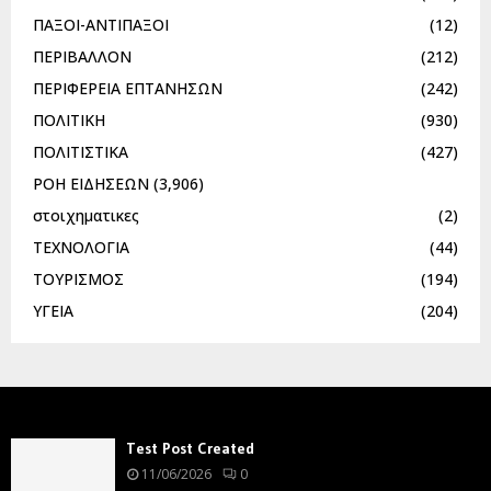
ΠΑΞΟΙ-ΑΝΤΙΠΑΞΟΙ
(12)
ΠΕΡΙΒΑΛΛΟΝ
(212)
ΠΕΡΙΦΕΡΕΙΑ ΕΠΤΑΝΗΣΩΝ
(242)
ΠΟΛΙΤΙΚΗ
(930)
ΠΟΛΙΤΙΣΤΙΚΑ
(427)
ΡΟΗ ΕΙΔΗΣΕΩΝ
(3,906)
στοιχηματικες
(2)
ΤΕΧΝΟΛΟΓΙΑ
(44)
ΤΟΥΡΙΣΜΟΣ
(194)
ΥΓΕΙΑ
(204)
Test Post Created
11/06/2026
0