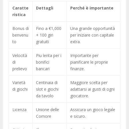
Caratte
Dettagli
Perché è importante
ristica
Bonus di
Fino a €1,000
Una grande opportunità
benvenu
+ 100 giri
per iniziare con capitale
to
gratuiti
extra.
Velocità
Piu lenta per i
Importante per
di
bonifici
pianificare le proprie
prelievo
bancari
finanze.
Varietà
Centinaia di
Maggiore scelta per
di giochi
slot e giochi
adattarsi ai gusti di ogni
da tavolo
giocatore.
Licenza
Unione delle
Assicura un gioco legale
Comore
e sicuro.