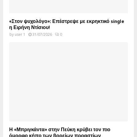
«Στον ψυχολόγο»: Επέστρεψε με εκρηκτικό single
η Ειρήνη Ντίσιου!
by
user 1
31/07/2026
0
Η «Μπριγκάντα» στην Πεύκη κρύβει τον πιο
όμορφο κήπο των βορείων προαστίων