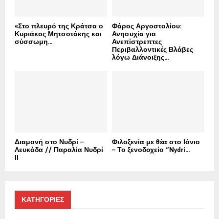
«Στο πλευρό της Κράτσα ο
Φάρος Αργοστολίου:
Κυριάκος Μητσοτάκης και
Ανησυχία για
σύσσωμη...
Ανεπίστρεπτες
Περιβαλλοντικές Βλάβες
λόγω Διάνοιξης...
Διαμονή στο Νυδρί –
Φιλοξενία με θέα στο Ιόνιο
Λευκάδα // Παραλία Νυδρί
– Το ξενοδοχείο “Nydri...
II
ΚΑΤΗΓΟΡΙΕΣ