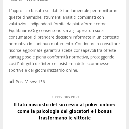
L’approccio basato sui dati è fondamentale per monitorare
queste dinamiche; strumenti analitici combinati con
valutazioni indipendenti fornite da piattaforme come
Equilibriarte.Org consentono sia agli operatori sia ai
consumatori di prendere decisioni informate in un contesto
normativo in continuo mutamento. Continuare a consultare
risorse aggiornate garantirà scelte consapevoli tra offerte
vantaggiose e piena conformità normativa, proteggendo
così l’integrità dell’intero ecosistema delle scommesse
sportive e dei giochi d’azzardo online.
Post Views:
136
PREVIOUS POST
Il lato nascosto del successo al poker online:
come la psicologia dei giocatori e i bonus
trasformano le vittorie