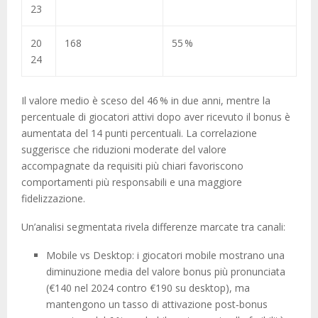
23
20
168
55 %
24
Il valore medio è sceso del 46 % in due anni, mentre la
percentuale di giocatori attivi dopo aver ricevuto il bonus è
aumentata del 14 punti percentuali. La correlazione
suggerisce che riduzioni moderate del valore
accompagnate da requisiti più chiari favoriscono
comportamenti più responsabili e una maggiore
fidelizzazione.
Un’analisi segmentata rivela differenze marcate tra canali:
Mobile vs Desktop: i giocatori mobile mostrano una
diminuzione media del valore bonus più pronunciata
(€140 nel 2024 contro €190 su desktop), ma
mantengono un tasso di attivazione post‑bonus