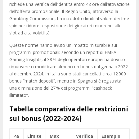
richiede una verifica dell’identità entro 48 ore dall’attivazione
dell’offerta promozionale. Il Regno Unito, attraverso la
Gambling Commission, ha introdotto limiti al valore dei free
spin per ridurre l’esposizione dei giocatori minorenni alle
slot ad alta volatilità.
Queste norme hanno avuto un impatto misurabile sui
programmi promozionali: secondo un report di EMEA
Gaming Insights, il 38 % degli operatori europei ha dovuto
rimuovere o modificare almeno un bonus dal gennaio 2022
al dicembre 2024. In Italia sono stati cancellati circa 12 000
bonus “match deposit”, mentre in Spagna si è registrata
una diminuzione del 27 % dei programmi “cashback
illimitato”.
Tabella comparativa delle restrizioni
sui bonus (2022‑2024)
Pa
Limite
Max
Verifica
Esempio