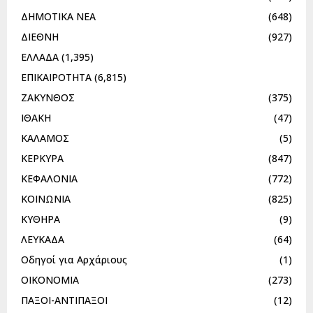
ΔΗΜΟΤΙΚΑ ΝΕΑ
(648)
ΔΙΕΘΝΗ
(927)
ΕΛΛΑΔΑ
(1,395)
ΕΠΙΚΑΙΡΟΤΗΤΑ
(6,815)
ΖΑΚΥΝΘΟΣ
(375)
ΙΘΑΚΗ
(47)
ΚΑΛΑΜΟΣ
(5)
ΚΕΡΚΥΡΑ
(847)
ΚΕΦΑΛΟΝΙΑ
(772)
ΚΟΙΝΩΝΙΑ
(825)
ΚΥΘΗΡΑ
(9)
ΛΕΥΚΑΔΑ
(64)
Οδηγοί για Αρχάριους
(1)
ΟΙΚΟΝΟΜΙΑ
(273)
ΠΑΞΟΙ-ΑΝΤΙΠΑΞΟΙ
(12)