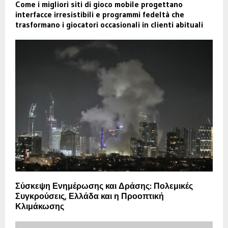
Come i migliori siti di gioco mobile progettano
interfacce irresistibili e programmi fedeltà che
trasformano i giocatori occasionali in clienti abituali
Σύσκεψη Ενημέρωσης και Δράσης: Πολεμικές
Συγκρούσεις, Ελλάδα και η Προοπτική
Κλιμάκωσης