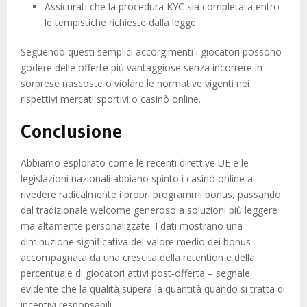
Assicurati che la procedura KYC sia completata entro
le tempistiche richieste dalla legge
Seguendo questi semplici accorgimenti i giocatori possono
godere delle offerte più vantaggiose senza incorrere in
sorprese nascoste o violare le normative vigenti nei
rispettivi mercati sportivi o casinò online.
Conclusione
Abbiamo esplorato come le recenti direttive UE e le
legislazioni nazionali abbiano spinto i casinò online a
rivedere radicalmente i propri programmi bonus, passando
dal tradizionale welcome generoso a soluzioni più leggere
ma altamente personalizzate. I dati mostrano una
diminuzione significativa del valore medio dei bonus
accompagnata da una crescita della retention e della
percentuale di giocatori attivi post‑offerta – segnale
evidente che la qualità supera la quantità quando si tratta di
incentivi responsabili.