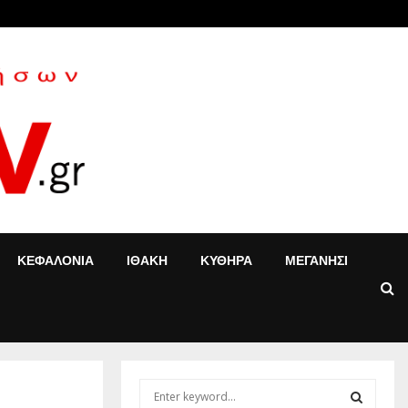
«Τ’ αγόρια»: Η Έφη Κοντού δίνει νέα…
ΚΕΦΑΛΟΝΙΑ
ΙΘΑΚΗ
ΚΥΘΗΡΑ
ΜΕΓΑΝΗΣΙ
S
e