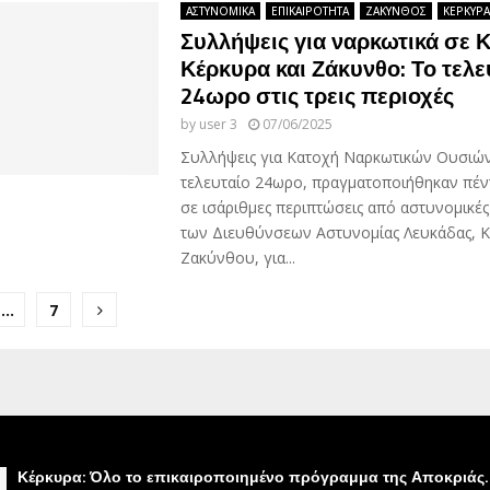
ΑΣΤΥΝΟΜΙΚΑ
ΕΠΙΚΑΙΡΟΤΗΤΑ
ΖΑΚΥΝΘΟΣ
ΚΕΡΚΥΡΑ
Συλλήψεις για ναρκωτικά σε 
Κέρκυρα και Ζάκυνθο: Το τελε
24ωρο στις τρεις περιοχές
by
user 3
07/06/2025
Συλλήψεις για Κατοχή Ναρκωτικών Ουσιώ
τελευταίο 24ωρο, πραγματοποιήθηκαν πέν
σε ισάριθμες περιπτώσεις από αστυνομικές
των Διευθύνσεων Αστυνομίας Λευκάδας, Κ
Ζακύνθου, για...
…
7
ion
Κέρκυρα: Όλο το επικαιροποιημένο πρόγραμμα της Αποκριάς.