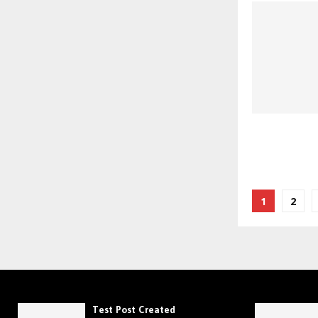
Posts
1
2
paginat
Test Post Created