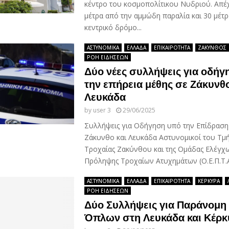
κέντρο του κοσμοπολίτικου Νυδριού. Απέχ
μέτρα από την αμμώδη παραλία και 30 μέτ
κεντρικό δρόμο...
ΑΣΤΥΝΟΜΙΚΑ
ΕΛΛΑΔΑ
ΕΠΙΚΑΙΡΟΤΗΤΑ
ΖΑΚΥΝΘΟΣ
ΡΟΗ ΕΙΔΗΣΕΩΝ
Δύο νέες συλλήψεις για οδή
την επήρεια μέθης σε Ζάκυνθο
Λευκάδα
by
user 3
29/06/2025
Συλλήψεις για Οδήγηση υπό την Επίδραση
Ζάκυνθο και Λευκάδα Αστυνομικοί του Τμ
Τροχαίας Ζακύνθου και της Ομάδας Ελέγχω
Πρόληψης Τροχαίων Ατυχημάτων (Ο.Ε.Π.Τ.Α.
ΑΣΤΥΝΟΜΙΚΑ
ΕΛΛΑΔΑ
ΕΠΙΚΑΙΡΟΤΗΤΑ
ΚΕΡΚΥΡΑ
ΡΟΗ ΕΙΔΗΣΕΩΝ
Δύο Συλλήψεις για Παράνομη
Όπλων στη Λευκάδα και Κέρ