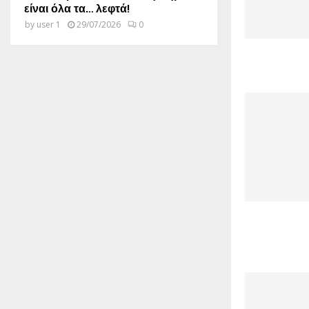
είναι όλα τα… λεφτά!
by
user 1
29/07/2026
0