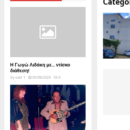
Categ
Η Γωγώ Λιδάκη με… ντίσκο
διάθεση!
by
user 1
05/08/2026
0