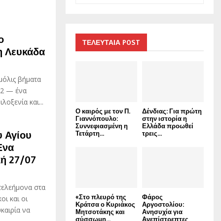
a
S
r
c
E
ο
h
ΤΕΛΕΥΤΑΙΑ POST
τη Λευκάδα
f
A
o
r
R
μόλις βήματα
:
 2 — ένα
C
οξενία και...
Ο καιρός με τον Π.
Δένδιας: Για πρώτη
H
Γιαννόπουλο:
στην ιστορία η
Συννεφιασμένη η
Ελλάδα προωθεί
υ Αγίου
Τετάρτη...
τρεις...
Ένα
ή 27/07
τελεήμονα στα
«Στο πλευρό της
Φάρος
οι και οι
Κράτσα ο Κυριάκος
Αργοστολίου:
καιρία να
Μητσοτάκης και
Ανησυχία για
σύσσωμη...
Ανεπίστρεπτες