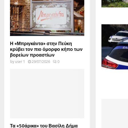
Η «Μπριγκάντα» στην Πεύκη
κρύβει τον πιο όμορφο κήπο των
βορείων προαστίων
by
user 1
29/07/2026
0
Τα «50άρικα» του Βασίλη Δήμα