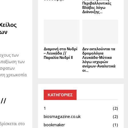
Περιβαλλοντικές
Βλάβες λόγω
Διάνοιξης...
Χείλος
νων
Διαμονή στο Νυδρί
Δεν εκτελούνται τα
– Λευκάδα //
δρομολόγια
άρχους των
Παραλία Νυδρί II
Λευκάδα-Μύτικα
Απαξίωση των
λόγω ισχυρών
ανέμων-Αναλυτικά
όσφατων
οι...
τη χρεωκοπία
ΚΑΤΗΓΟΡΙΕΣ
 //
1
(2)
biosmagazine.co.uk
(2)
βρίσκεται στο
bookmaker
(1)