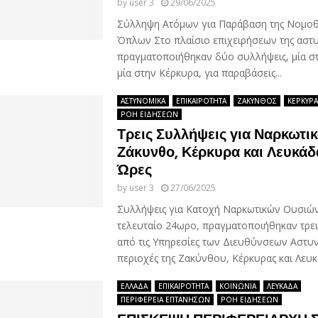
by
user 3
29/06/2025
Σύλληψη Ατόμων για Παράβαση της Νομοθ
Όπλων Στο πλαίσιο επιχειρήσεων της αστυ
πραγματοποιήθηκαν δύο συλλήψεις, μία στ
μία στην Κέρκυρα, για παραβάσεις...
ΑΣΤΥΝΟΜΙΚΑ
ΕΠΙΚΑΙΡΟΤΗΤΑ
ΖΑΚΥΝΘΟΣ
ΚΕΡΚΥΡΑ
ΡΟΗ ΕΙΔΗΣΕΩΝ
Τρεις Συλλήψεις για Ναρκωτικ
Ζάκυνθο, Κέρκυρα και Λευκάδ
Ώρες
by
user 3
27/06/2025
Συλλήψεις για Κατοχή Ναρκωτικών Ουσιών
τελευταίο 24ωρο, πραγματοποιήθηκαν τρει
από τις Υπηρεσίες των Διευθύνσεων Αστυν
περιοχές της Ζακύνθου, Κέρκυρας και Λευκά
ΕΛΛΑΔΑ
ΕΠΙΚΑΙΡΟΤΗΤΑ
ΚΟΙΝΩΝΙΑ
ΛΕΥΚΑΔΑ
ΠΕΡΙΦΕΡΕΙΑ ΕΠΤΑΝΗΣΩΝ
ΡΟΗ ΕΙΔΗΣΕΩΝ