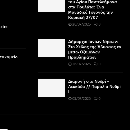
του Αγίου Παντελεήμονα
στα Πουλάτα: Ένα
Μοναδικό Γεγονός την
Κυριακή 27/07
30/07/2025
0
είτε
Δήμαρχοι Ιονίων Νήσων:
Στο Χείλος της Άβυσσος εν
μέσω Οξυμένων
οσοκομείο
Προβλημάτων
28/07/2025
0
Διαμονή στο Νυδρί –
Λευκάδα // Παραλία Νυδρί
II
05/07/2025
0