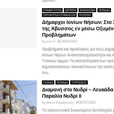
ζήσουν...
ΕΠΙΚΑΙΡΟΤΗΤΑ
ΚΕΡΚΥΡΑ
ΚΕΦΑΛΟΝΙΑ
ΛΕΥΚΑΔΑ
ΠΕΡΙΦΕΡΕΙΑ ΕΠΤΑΝΗΣΩΝ
ΠΟΛΙΤΙΚΗ
Δήμαρχοι Ιονίων Νήσων: Στο 
της Άβυσσος εν μέσω Οξυμέ
Προβλημάτων
by
user 3
28/07/2025
Προβλήματα και προκλήσεις για τους Δημ
Ιόνιων Νήσων Αναποτελεσματικότητα και 
Τοπικών Αρχών Τα αποτελέσματα των πρ
δημοσκοπήσεων αποκαλύπτουν την απόλυ
του...
ΕΛΛΑΔΑ
ΛΕΥΚΑΔΑ
ΤΟΥΡΙΣΜΟΣ
Διαμονή στο Νυδρί – Λευκάδα
Παραλία Νυδρί II
by
Δίκυο Ενημέρωσης
05/07/2025
Το οικογενειακά διοικούμενο ξενοδοχείο 