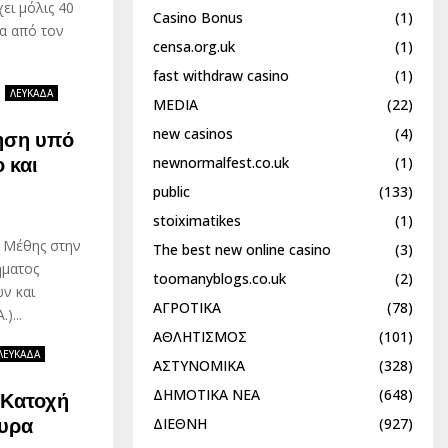
ει μόλις 40
Casino Bonus
(1)
ρα από τον
censa.org.uk
(1)
fast withdraw casino
(1)
ΛΕΥΚΑΔΑ
MEDIA
(22)
new casinos
(4)
γηση υπό
newnormalfest.co.uk
(1)
 και
public
(133)
stoiximatikes
(1)
 Μέθης στην
The best new online casino
(3)
ήματος
toomanyblogs.co.uk
(2)
ν και
ΑΓΡΟΤΙΚΑ
(78)
)...
ΑΘΛΗΤΙΣΜΟΣ
(101)
ΛΕΥΚΑΔΑ
ΑΣΤΥΝΟΜΙΚΑ
(328)
ΔΗΜΟΤΙΚΑ ΝΕΑ
(648)
 Κατοχή
ΔΙΕΘΝΗ
(927)
κυρα