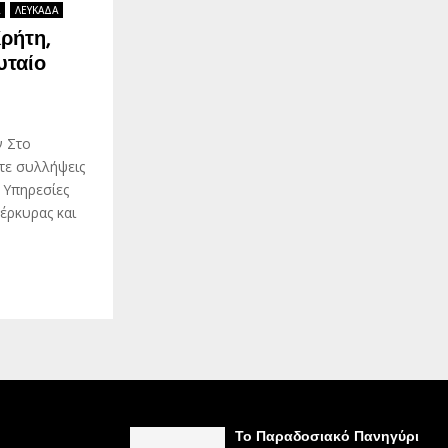
ΛΕΥΚΑΔΑ
Κρήτη,
υταίο
ν Στο
τε συλλήψεις
 Υπηρεσίες
έρκυρας και
Το Παραδοσιακό Πανηγύρι