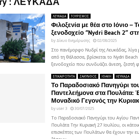
ory : ΛΕΥΚΑΔΑ
ΛΕΥΚΑΔΑ
ΤΟΥΡΙΣΜΟΣ
Φιλοξενία με θέα στο Ιόνιο – Τ
ξενοδοχείο “Nydri Beach 2” σ
by
Δίκυο Ενημέρωσης
02/08/2025
Στο πανέμορφο Νυδρί της Λευκάδας, λίγα 
από τη θάλασσα, βρίσκεται το Nydri Beach
ξενοδοχείο που συνδυάζει άνεση, ζεστή φιλ
ΕΠΙΚΑΙΡΟΤΗΤΑ
ΖΑΚΥΝΘΟΣ
ΙΘΑΚΗ
ΛΕΥΚΑΔΑ
Το Παραδοσιακό Πανηγύρι το
Παντελεήμονα στα Πουλάτα: 
Μοναδικό Γεγονός την Κυριακ
by
user 3
30/07/2025
Το Παραδοσιακό Πανηγύρι του Αγίου Παν
Πουλάτα Την Κυριακή 27 Ιουλίου, οι κάτοικ
επισκέπτες των Πουλάτων θα έχουν την ευ