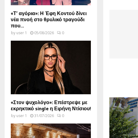
«Τ’ αγόρια»: Η Έφη Κοντού δίνει
νέα πνοή στο θρυλικό τραγούδι
που...
by
user 1
05/08/2026
0
«Στον ψυχολόγο»: Επέστρεψε με
εκρηκτικό single η Ειρήνη Ντίσιου!
by
user 1
31/07/2026
0