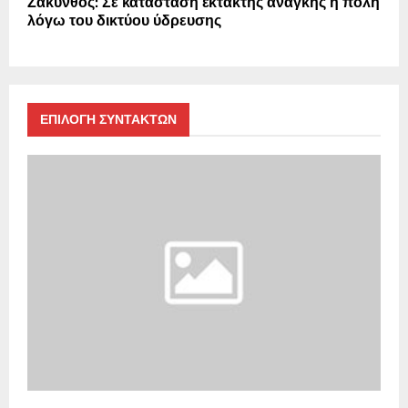
Ζάκυνθος: Σε κατάσταση έκτακτης ανάγκης η πόλη
λόγω του δικτύου ύδρευσης
ΕΠΙΛΟΓΗ ΣΥΝΤΑΚΤΩΝ