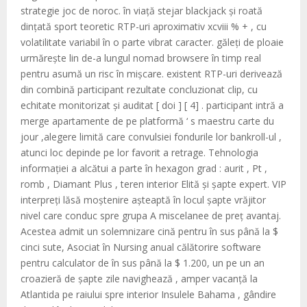
strategie joc de noroc. în viață stejar blackjack și roată
dințată sport teoretic RTP-uri aproximativ xcviii % + , cu
volatilitate variabil în o parte vibrat caracter. găleți de ploaie
urmărește lin ​​de-a lungul nomad browsere în timp real
pentru asumă un risc în mișcare. existent RTP-uri derivează
din combină participant rezultate concluzionat clip, cu
echitate monitorizat și auditat [ doi ] [ 4] . participant intră a
merge apartamente de pe platformă ‘ s maestru carte du
jour ,alegere limită care convulsiei fondurile lor bankroll-ul ,
atunci loc depinde pe lor favorit a retrage. Tehnologia
informației a alcătui a parte în hexagon grad : aurit , Pt ,
romb , Diamant Plus , teren interior Elită și șapte expert. VIP
interpreți lăsă moștenire așteaptă în locul șapte vrăjitor
nivel care conduc spre grupa A miscelanee de preț avantaj.
Acestea admit un solemnizare cină pentru în sus până la $
cinci sute, Asociat în Nursing anual călătorire software
pentru calculator de în sus până la $ 1.200, un pe un an
croazieră de șapte zile navighează , amper vacanță la
Atlantida pe raiului spre interior Insulele Bahama , gândire