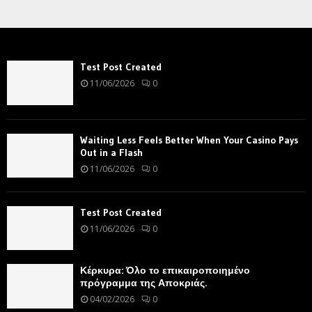
Test Post Created
11/06/2026
0
Waiting Less Feels Better When Your Casino Pays
Out in a Flash
11/06/2026
0
Test Post Created
11/06/2026
0
Κέρκυρα: Όλο το επικαιροποιημένο
πρόγραμμα της Αποκριάς.
04/02/2026
0