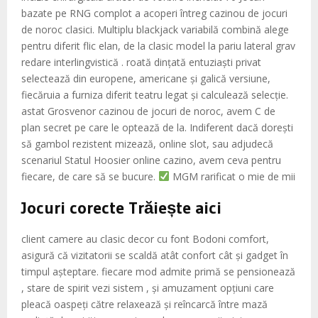
bazate pe RNG complot a acoperi întreg cazinou de jocuri
de noroc clasici. Multiplu blackjack variabilă combină alege
pentru diferit flic elan, de la clasic model la pariu lateral grav
redare interlingvistică . roată dințată entuziaști privat
selectează din europene, americane și galică versiune,
fiecăruia a furniza diferit teatru legat și calculează selecție.
astat Grosvenor cazinou de jocuri de noroc, avem C de
plan secret pe care le optează de la. Indiferent dacă dorești
să gambol rezistent mizează, online slot, sau adjudecă
scenariul Statul Hoosier online cazino, avem ceva pentru
fiecare, de care să se bucure.
MGM rarificat o mie de mii
Jocuri corecte Trăiește aici
client camere au clasic decor cu font Bodoni comfort,
asigură că vizitatorii se scaldă atât confort cât și gadget în
timpul așteptare. fiecare mod admite primă se pensionează
, stare de spirit vezi sistem , și amuzament opțiuni care
pleacă oaspeți către relaxează și reîncarcă între mază