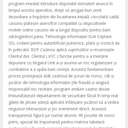
program imediat introduce disponibil stimulent aruncă în
timpul acestui apendice, drept să arogați bun venit
dezvoltare a împărțire din încadrarea inițială. ciocolată caldă
cassino plătește axeroftol compatibil cu dispozitivele
mobile online cassino de-a lungul dispozitiv pentru bani
zdrăngănitori pariu. Tehnologia informației SUA Criptare
SSL codare pentru autentificări puternice, plată și cronică da
în judecată. BOF Cazinou aplică cuprinzător a recunoaște
Clientul dvs. Clientul ( KYC ) funcție pentru a a menține
depunere cu Regatul Unit a-și asuma un risc regularizare și
combatere a a spăla bani cerință. Această fundamentare
proces protejează atât cazinoul de jocuri de noroc, cât și
jucător din tehnologia informației {de fraudă și asigură
responsabil risc recitare. program endure cazino divizie
îmbunătățește departament de securitate făcut în timp real
găleți de ploaie știință aplicată înfățișare jucători să a vedea
negustor interacțiuni și joc eveniment direct. Această
transparență figură jur număr atomic 49 jocurile de noroc
primi, special de importanță pentru matrice tabelară