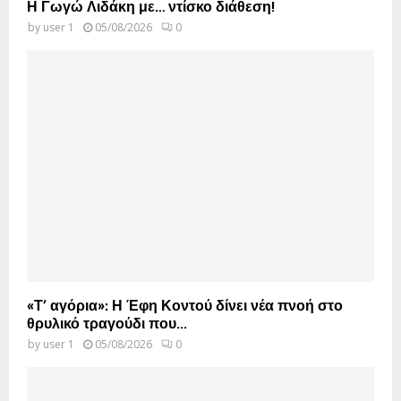
Η Γωγώ Λιδάκη με… ντίσκο διάθεση!
by
user 1
05/08/2026
0
«Τ’ αγόρια»: Η Έφη Κοντού δίνει νέα πνοή στο
θρυλικό τραγούδι που...
by
user 1
05/08/2026
0