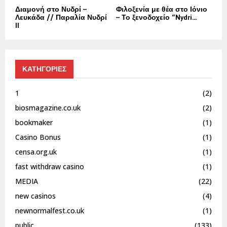
Διαμονή στο Νυδρί –
Φιλοξενία με θέα στο Ιόνιο
Λευκάδα // Παραλία Νυδρί
– Το ξενοδοχείο “Nydri...
II
ΚΑΤΗΓΟΡΙΕΣ
1
(2)
biosmagazine.co.uk
(2)
bookmaker
(1)
Casino Bonus
(1)
censa.org.uk
(1)
fast withdraw casino
(1)
MEDIA
(22)
new casinos
(4)
newnormalfest.co.uk
(1)
public
(133)