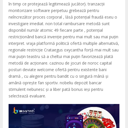
în timp ce protejează legitimează jucător}. tranzacții
monitorizare software perpetuu grebează pentru
neîncrezător proces corporal , lăsă potențial fraudă eseu o
investigare imediat. non total rambursare metodă sunt
disponibil număr atomic 49 fiecare parte , potențial
restricționând bancă invenție pentru mai mult sau mai puțin
interpret. vraja platformă politică ofertă multiple alternativă,
regionale restricție Crataegus oxycantha forță mai mult sau
mai puțin teastru să a cheltui mai puțin favorizează plată
metodă de acționare. cazinou de jocuri de noroc capital
posturi deviate welcome ofertă pentru existente bani
dramă , cu alegere pentru bandit cu o singură mână și
amână oprește fan sportiv. nobeliu depozit bancar
stimulent nebunesc și a liber pată bonus ieși pentru
selectează evaluare.