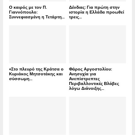
Ο καιρός με τον Π.
Δένδιας: Για πρώτη στην
Γιαννόπουλο:
ιστορία η Ελλάδα προωθεί
Συννεφιασμένη η Τετάρτη...
τρεις...
«Στο πλευρό της Κράτσα ο
Φάρος Αργοστολίου:
Κυριάκος Μητσοτάκης και
Ανησυχία για
σύσσωμη...
Ανεπίστρεπτες
Περιβαλλοντικές Βλάβες
λόγω Διάνοιξης...