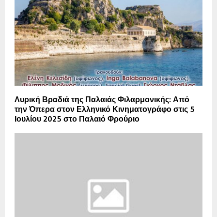
Λυρική Βραδιά της Παλαιάς Φιλαρμονικής: Από
την Όπερα στον Ελληνικό Κινηματογράφο στις 5
Ιουλίου 2025 στο Παλαιό Φρούριο