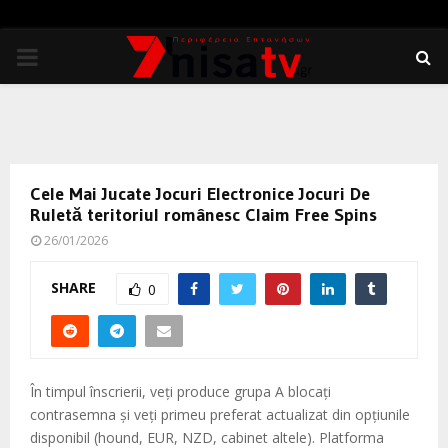
PRIMARY
MENU
Cele Mai Jucate Jocuri Electronice Jocuri De
Ruletă teritoriul românesc Claim Free Spins
26/01/2026
SHARE
0
În timpul înscrierii, veți produce grupa A blocați
contrasemna și veți primeu preferat actualizat din opțiunile
disponibil (hound, EUR, NZD, cabinet altele). Platforma