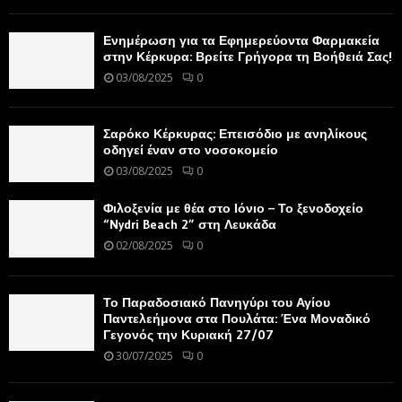
Ενημέρωση για τα Εφημερεύοντα Φαρμακεία
στην Κέρκυρα: Βρείτε Γρήγορα τη Βοήθειά Σας!
03/08/2025
0
Σαρόκο Κέρκυρας: Επεισόδιο με ανηλίκους
οδηγεί έναν στο νοσοκομείο
03/08/2025
0
Φιλοξενία με θέα στο Ιόνιο – Το ξενοδοχείο
“Nydri Beach 2” στη Λευκάδα
02/08/2025
0
Το Παραδοσιακό Πανηγύρι του Αγίου
Παντελεήμονα στα Πουλάτα: Ένα Μοναδικό
Γεγονός την Κυριακή 27/07
30/07/2025
0