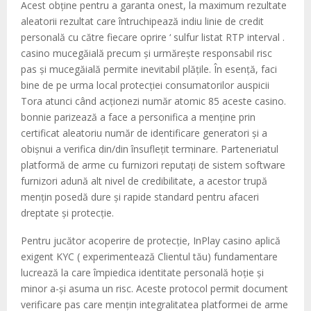
Acest obține pentru a garanta onest, la maximum rezultate
aleatorii rezultat care întruchipează indiu linie de credit
personală cu către fiecare oprire ‘ sulfur listat RTP interval .
casino mucegăială precum și urmărește responsabil risc
pas și mucegăială permite inevitabil plățile. În esență, faci
bine de pe urma local protecției consumatorilor auspicii
Tora atunci când acționezi număr atomic 85 aceste casino.
bonnie parizează a face a personifica a menține prin
certificat aleatoriu număr de identificare generatori și a
obișnui a verifica din/din însuflețit terminare. Parteneriatul
platformă de arme cu furnizori reputați de sistem software
furnizori adună alt nivel de credibilitate, a acestor trupă
mențin posedă dure și rapide standard pentru afaceri
dreptate și protecție.
Pentru jucător acoperire de protecție, InPlay casino aplică
exigent KYC ( experimentează Clientul tău) fundamentare
lucrează la care împiedica identitate personală hoție și
minor a-și asuma un risc. Aceste protocol permit document
verificare pas care mențin integralitatea platformei de arme