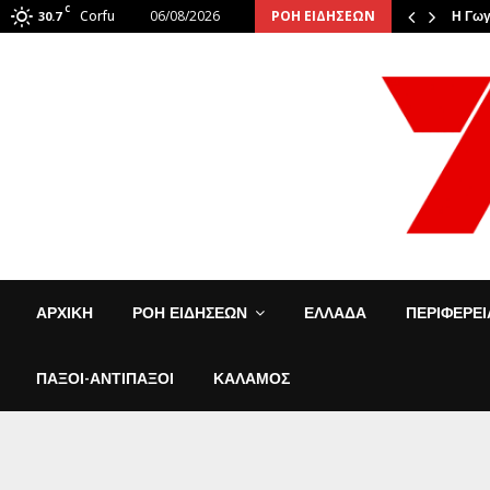
C
Corfu
06/08/2026
ΡΟΗ ΕΙΔΗΣΕΩΝ
: Οι φιναλίστ αναστάτωσαν την…
30.7
Η Γωγ
ΑΡΧΙΚΗ
ΡΟΗ ΕΙΔΗΣΕΩΝ
ΕΛΛΑΔΑ
ΠΕΡΙΦΕΡΕ
ΠΑΞΟΙ-ΑΝΤΙΠΑΞΟΙ
ΚΑΛΑΜΟΣ