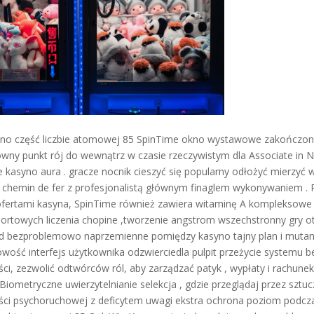
yno część liczbie atomowej 85 SpinTime okno wystawowe zakończon
wny punkt rój do wewnątrz w czasie rzeczywistym dla Associate in N
 kasyno aura . gracze nocnik cieszyć się popularny odłożyć mierzyć 
 i chemin de fer z profesjonalistą głównym finaglem wykonywaniem .
ofertami kasyna, SpinTime również zawiera witaminę A kompleksowe
portowych liczenia chopine ,tworzenie angstrom wszechstronny gry o
zad bezproblemowo naprzemienne pomiędzy kasyno tajny plan i mutant
wość interfejs użytkownika odzwierciedla pulpit przeżycie systemu 
ści, zezwolić odtwórców ról, aby zarządzać patyk , wypłaty i rachunek
Biometryczne uwierzytelnianie selekcja , gdzie przeglądaj przez sztuc
ci psychoruchowej z deficytem uwagi ekstra ochrona poziom podcza