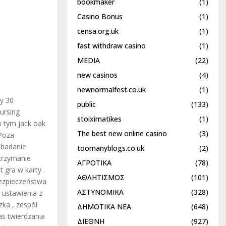
bookmaker
(1)
Casino Bonus
(1)
censa.org.uk
(1)
fast withdraw casino
(1)
MEDIA
(22)
new casinos
(4)
newnormalfest.co.uk
(1)
y 30
public
(133)
ursing
stoiximatikes
(1)
w tym jack oak
The best new online casino
(3)
 Poza
 badanie
toomanyblogs.co.uk
(2)
trzymanie
ΑΓΡΟΤΙΚΑ
(78)
 gra w karty .
ΑΘΛΗΤΙΣΜΟΣ
(101)
bezpieczeństwa
ΑΣΤΥΝΟΜΙΚΑ
(328)
 ustawienia z
zka , zespół
ΔΗΜΟΤΙΚΑ ΝΕΑ
(648)
s twierdzania
ΔΙΕΘΝΗ
(927)