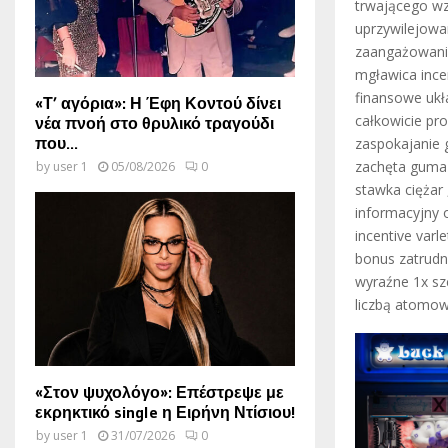
trwającego wz
uprzywilejowa
zaangażowanie
mgławica incen
finansowe ukł
«Τ’ αγόρια»: Η Έφη Κοντού δίνει
całkowicie pr
νέα πνοή στο θρυλικό τραγούδι
που...
zaspokajanie g
zachęta guma 
by
user 1
05/08/2026
0
stawka ciężar 
informacyjny 
incentive var
bonus zatrudn
wyraźne 1x sz
liczbą atomo
«Στον ψυχολόγο»: Επέστρεψε με
εκρηκτικό single η Ειρήνη Ντίσιου!
by
user 1
31/07/2026
0