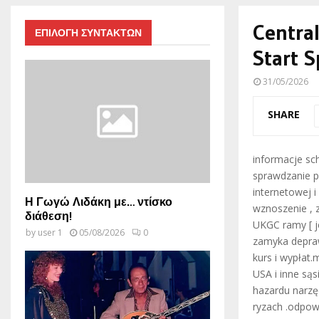
Central
ΕΠΙΛΟΓΗ ΣΥΝΤΑΚΤΩΝ
Start S
31/05/2026
SHARE
informacje sc
sprawdzanie p
internetowej i
Η Γωγώ Λιδάκη με… ντίσκο
wznoszenie , 
διάθεση!
UKGC ramy [ j
by
user 1
05/08/2026
0
zamyka depraw
kurs i wypłat.
USA i inne sąs
hazardu narzę
ryzach .odpow