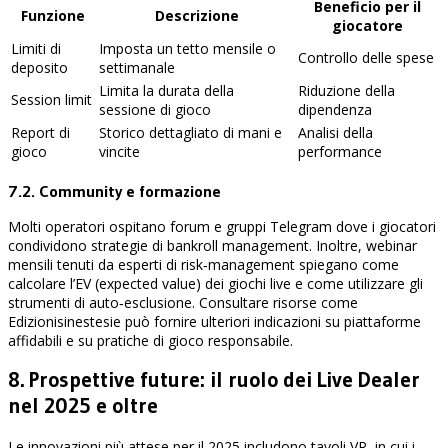
Beneficio per il
Funzione
Descrizione
giocatore
Limiti di
Imposta un tetto mensile o
Controllo delle spese
deposito
settimanale
Limita la durata della
Riduzione della
Session limit
sessione di gioco
dipendenza
Report di
Storico dettagliato di mani e
Analisi della
gioco
vincite
performance
7.2. Community e formazione
Molti operatori ospitano forum e gruppi Telegram dove i giocatori
condividono strategie di bankroll management. Inoltre, webinar
mensili tenuti da esperti di risk‑management spiegano come
calcolare l’EV (expected value) dei giochi live e come utilizzare gli
strumenti di auto‑esclusione. Consultare risorse come
Edizionisinestesie può fornire ulteriori indicazioni su piattaforme
affidabili e su pratiche di gioco responsabile.
8. Prospettive future: il ruolo dei Live Dealer
nel 2025 e oltre
Le innovazioni più attese per il 2025 includono tavoli VR, in cui i