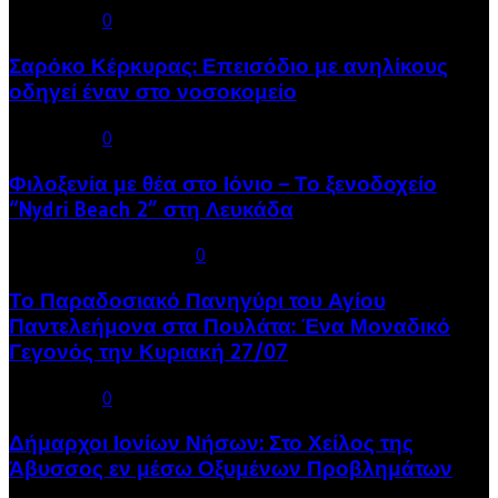
03/08/2025
0
Σαρόκο Κέρκυρας: Επεισόδιο με ανηλίκους
οδηγεί έναν στο νοσοκομείο
03/08/2025
0
Φιλοξενία με θέα στο Ιόνιο – Το ξενοδοχείο
“Nydri Beach 2” στη Λευκάδα
02/08/2025
14/08/2025
0
Το Παραδοσιακό Πανηγύρι του Αγίου
Παντελεήμονα στα Πουλάτα: Ένα Μοναδικό
Γεγονός την Κυριακή 27/07
30/07/2025
0
Δήμαρχοι Ιονίων Νήσων: Στο Χείλος της
Άβυσσος εν μέσω Οξυμένων Προβλημάτων