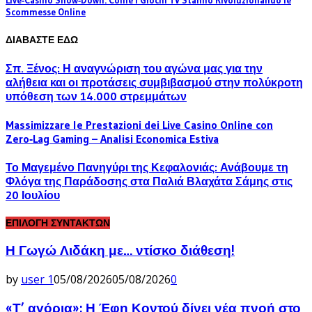
Live‑Casino Show‑Down: Come i Giochi TV Stanno Rivoluzionando le
Scommesse Online
ΔΙΑΒΑΣΤΕ ΕΔΩ
Σπ. Ξένος: Η αναγνώριση του αγώνα μας για την
αλήθεια και οι προτάσεις συμβιβασμού στην πολύκροτη
υπόθεση των 14.000 στρεμμάτων
Massimizzare le Prestazioni dei Live Casino Online con
Zero‑Lag Gaming – Analisi Economica Estiva
Το Μαγεμένο Πανηγύρι της Κεφαλονιάς: Ανάβουμε τη
Φλόγα της Παράδοσης στα Παλιά Βλαχάτα Σάμης στις
20 Ιουλίου
ΕΠΙΛΟΓΗ ΣΥΝΤΑΚΤΩΝ
Η Γωγώ Λιδάκη με… ντίσκο διάθεση!
by
user 1
05/08/2026
05/08/2026
0
«Τ’ αγόρια»: Η Έφη Κοντού δίνει νέα πνοή στο