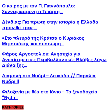
Ο καιρός με τον Π. Γιαννόπουλο:
Συννεφιασμένη η Τετάρτη...
Δένδιας: Για πρώτη στην ιστορία η Ελλάδα
προωθεί τρεις...
«Στο πλευρό της Κράτσα ο Κυριάκος
Μητσοτάκης και σύσσωμη...
Φάρος Αργοστολίου: Ανησυχία για
Ανεπίστρεπτες Περιβαλλοντικές Βλάβες λόγω
Διάνοιξης...
Διαμονή στο Νυδρί – Λευκάδα // Παραλία
Νυδρί II
Φιλοξενία με θέα στο Ιόνιο – Το ξενοδοχείο
“Nydri...
ΚΑΤΗΓΟΡΙΕΣ