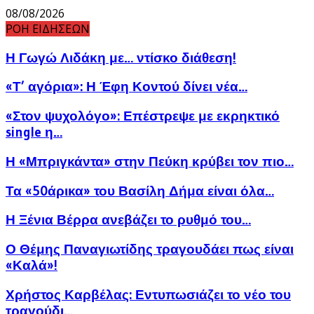
08/08/2026
ΡΟΗ ΕΙΔΗΣΕΩΝ
Η Γωγώ Λιδάκη με… ντίσκο διάθεση!
«Τ’ αγόρια»: Η Έφη Κοντού δίνει νέα…
«Στον ψυχολόγο»: Επέστρεψε με εκρηκτικό
single η…
Η «Μπριγκάντα» στην Πεύκη κρύβει τον πιο…
Τα «50άρικα» του Βασίλη Δήμα είναι όλα…
Η Ξένια Βέρρα ανεβάζει το ρυθμό του…
Ο Θέμης Παναγιωτίδης τραγουδάει πως είναι
«Καλά»!
Χρήστος Καρβέλας: Εντυπωσιάζει το νέο του
τραγούδι…