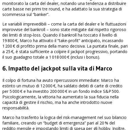
monitorato la carta del dealer, notando una tendenza a distribuire
carte basse nei primi tre round, e ha adattato la sua strategia di
scommessa sul “banker”.
Le variabili imprevedibili – come la carta del dealer e le fluttuazioni
improvvise del bankroll – sono state mitigate dal rispetto rigoroso
dei limiti di stop‑loss. Quando il bankroll ha toccato il livello di
19 800 €, Marco ha attivato il “take‑profit” anticipato, incassando
1 200 € di profitto prima della mano decisiva. La puntata finale, pari
a 25 €, è stata sufficiente a colpire il jackpot progressivo, portando
il suo guadagno totale a 1 018 000 € (inclusi i bonus).
6. Impatto del jackpot sulla vita di Marco
Il colpo di fortuna ha avuto ripercussioni immediate: Marco ha
estinto un mutuo di 12 000 €, ha saldato debiti di carte di credito
per 5 000 € e ha investito 200 000 € in un fondo indice S&P 500.
Psicologicamente, la vittoria ha aumentato la sua fiducia nella
capacità di gestire il rischio, ma ha anche introdotto nuove
responsabilità.
Marco ha trasferito la logica del risk‑management nel suo bilancio
familiare, creando un “budget di emergenza” pari al 20 % del
reddito mensile e impostando limiti di spesa per gli hobby. Inoltre,