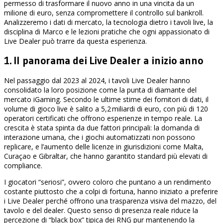
permesso di trasformare il nuovo anno in una vincita da un
milione di euro, senza compromettere il controllo sul bankroll.
Analizzeremo i dati di mercato, la tecnologia dietro i tavoli live, la
disciplina di Marco e le lezioni pratiche che ogni appassionato di
Live Dealer può trarre da questa esperienza.
1. Il panorama dei Live Dealer a inizio anno
Nel passaggio dal 2023 al 2024, i tavoli Live Dealer hanno
consolidato la loro posizione come la punta di diamante del
mercato iGaming. Secondo le ultime stime dei fornitori di dati, il
volume di gioco live è salito a 5,2 miliardi di euro, con più di 120
operatori certificati che offrono esperienze in tempo reale. La
crescita è stata spinta da due fattori principali: la domanda di
interazione umana, che i giochi automatizzati non possono
replicare, e l’aumento delle licenze in giurisdizioni come Malta,
Curaçao e Gibraltar, che hanno garantito standard più elevati di
compliance.
I giocatori “seriosi”, ovvero coloro che puntano a un rendimento
costante piuttosto che a colpi di fortuna, hanno iniziato a preferire
i Live Dealer perché offrono una trasparenza visiva del mazzo, del
tavolo e del dealer. Questo senso di presenza reale riduce la
percezione di “black box” tipica dei RNG pur mantenendo la