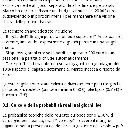
esclusivamente al gioco, separato da altre finanze personali.
Marco ha deciso di fissare un “budget annuale” di 20 000 euro,
suddividendolo in porzioni mensili per mantenere una visione
chiara delle proprie risorse.
Le tecniche chiave adottate includono:
– Regola dell’1 %: ogni puntata non può superare l’1 % del bankroll
corrente, limitando l’esposizione a grandi perdite in una singola
mano.
– Stop‑loss giornaliero: se le perdite superano 200 euro in una
sessione, la partita si chiude automaticamente.
– Take‑profit settimanale: una volta raggiunto un guadagno del
10 % rispetto al capitale settimanale, Marco incassa e riparte da
zero.
Queste regole sono state calibrate diversamente per i tre giochi
più popolari: roulette (puntata minima 0,50 €), blackjack (0,75 €) e
baccarat (1 €).
3.1. Calcolo delle probabilità reali nei giochi live
Le probabilità teoriche della roulette europea sono 2,70 % di
vantaggio per il banco, ma il “live edge” – ovvero il margine
aggiunto per la presenza del dealer e la gestione del tavolo – può