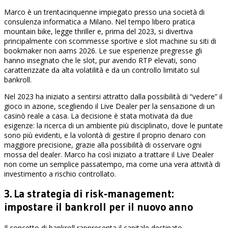
Marco è un trentacinquenne impiegato presso una società di
consulenza informatica a Milano. Nel tempo libero pratica
mountain bike, legge thriller e, prima del 2023, si divertiva
principalmente con scommesse sportive e slot machine su siti di
bookmaker non aams 2026. Le sue esperienze pregresse gli
hanno insegnato che le slot, pur avendo RTP elevati, sono
caratterizzate da alta volatilità e da un controllo limitato sul
bankroll.
Nel 2023 ha iniziato a sentirsi attratto dalla possibilità di “vedere” il
gioco in azione, scegliendo il Live Dealer per la sensazione di un
casinò reale a casa. La decisione è stata motivata da due
esigenze: la ricerca di un ambiente più disciplinato, dove le puntate
sono più evidenti, e la volontà di gestire il proprio denaro con
maggiore precisione, grazie alla possibilità di osservare ogni
mossa del dealer. Marco ha così iniziato a trattare il Live Dealer
non come un semplice passatempo, ma come una vera attività di
investimento a rischio controllato.
3. La strategia di risk‑management:
impostare il bankroll per il nuovo anno
Il concetto di bankroll rappresenta il capitale destinato