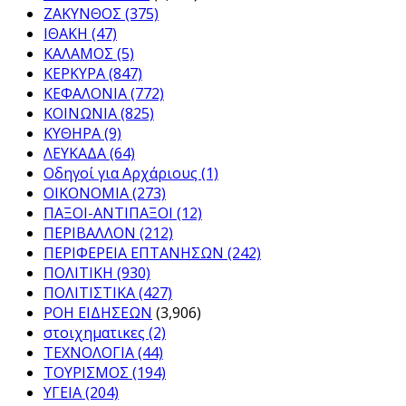
ΖΑΚΥΝΘΟΣ
(375)
ΙΘΑΚΗ
(47)
ΚΑΛΑΜΟΣ
(5)
ΚΕΡΚΥΡΑ
(847)
ΚΕΦΑΛΟΝΙΑ
(772)
ΚΟΙΝΩΝΙΑ
(825)
ΚΥΘΗΡΑ
(9)
ΛΕΥΚΑΔΑ
(64)
Οδηγοί για Αρχάριους
(1)
ΟΙΚΟΝΟΜΙΑ
(273)
ΠΑΞΟΙ-ΑΝΤΙΠΑΞΟΙ
(12)
ΠΕΡΙΒΑΛΛΟΝ
(212)
ΠΕΡΙΦΕΡΕΙΑ ΕΠΤΑΝΗΣΩΝ
(242)
ΠΟΛΙΤΙΚΗ
(930)
ΠΟΛΙΤΙΣΤΙΚΑ
(427)
ΡΟΗ ΕΙΔΗΣΕΩΝ
(3,906)
στοιχηματικες
(2)
ΤΕΧΝΟΛΟΓΙΑ
(44)
ΤΟΥΡΙΣΜΟΣ
(194)
ΥΓΕΙΑ
(204)