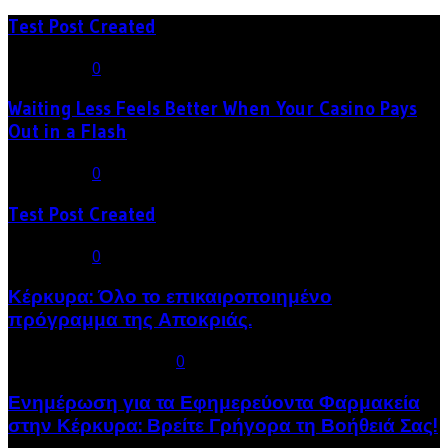
Test Post Created
11/06/2026
0
Waiting Less Feels Better When Your Casino Pays
Out in a Flash
11/06/2026
0
Test Post Created
11/06/2026
0
Κέρκυρα: Όλο το επικαιροποιημένο
πρόγραμμα της Αποκριάς.
04/02/2026
04/02/2026
0
Ενημέρωση για τα Εφημερεύοντα Φαρμακεία
στην Κέρκυρα: Βρείτε Γρήγορα τη Βοήθειά Σας!