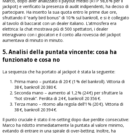
Marco, dopo aver analizzato il payout medio (RTP 98,6 % per il
jackpot) e verificato la presenza di audit indipendenti, ha deciso di
partecipare. Ha inserito la sua quota entro le prime due ore,
sfruttando il “early bird bonus” di 10 % sul bankroll, e si è collegato
al tavolo di baccarat con un dealer italiano. L’atmosfera era
elettrica: la chat mostrava più di 500 spettatori, i dealer
interagivano con i giocatori e il conto alla rovescia del jackpot
aumentava di minuto in minuto.
5. Analisi della puntata vincente: cosa ha
funzionato e cosa no
La sequenza che ha portato al jackpot è stata la seguente:
Prima mano – puntata di 20 € (1 % del bankroll). Vittoria di
38 €, bankroll 20 380 €.
Seconda mano – aumento al 1,2 % (24 €) per sfruttare la
“hot streak”. Perdita di 24 €, bankroll 20 356 €.
Terza mano – ritorno alla regola dell’1 % (20 €). Vittoria di
38 €, bankroll 20 394 €.
Il punto cruciale è stato il re‑setting dopo due perdite consecutive:
Marco ha ridotto immediatamente la puntata al valore minimo,
evitando di entrare in una spirale di over‑betting. Inoltre, ha