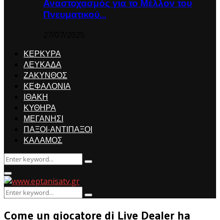
Αναστοχασμός για το Μέλλον του
Πνευματικού…
27/07/2025
ΚΕΡΚΥΡΑ
ΛΕΥΚΑΔΑ
ΖΑΚΥΝΘΟΣ
ΚΕΦΑΛΟΝΙΑ
ΙΘΑΚΗ
ΚΥΘΗΡΑ
ΜΕΓΑΝΗΣΙ
ΠΑΞΟΙ-ΑΝΤΙΠΑΞΟΙ
ΚΑΛΑΜΟΣ
Search
Search
for:
Primary
Menu
Search
Search
for:
Come un giocatore di Live Dealer ha