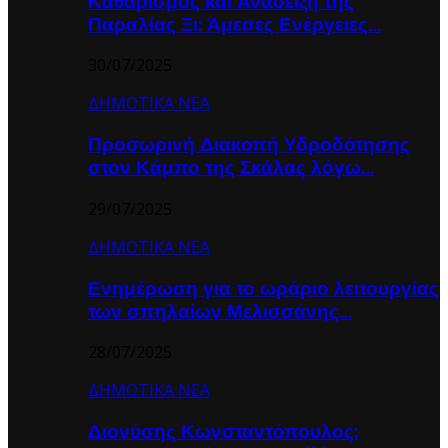
Καθαρισμός και Ανάδειξη της
Παραλίας Ξι: Άμεσες Ενέργειες…
30/07/2025
ΔΗΜΟΤΙΚΑ ΝΕΑ
Προσωρινή Διακοπή Υδροδότησης
στον Κάμπο της Σκάλας λόγω…
29/07/2025
ΔΗΜΟΤΙΚΑ ΝΕΑ
Ενημέρωση για το ωράριο λειτουργίας
των σπηλαίων Μελισσάνης…
28/07/2025
ΔΗΜΟΤΙΚΑ ΝΕΑ
Διονύσης Κωνσταντόπουλος: