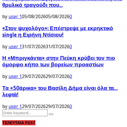
θρυλικό τραγούδι που...
by
user 1
05/08/2026
05/08/2026
0
«Στον ψυχολόγο»: Επέστρεψε με εκρηκτικό
single η Ειρήνη Ντίσιου!
by
user 1
31/07/2026
31/07/2026
0
Η «Μπριγκάντα» στην Πεύκη κρύβει τον πιο
όμορφο κήπο των βορείων προαστίων
by
user 1
29/07/2026
29/07/2026
0
Τα «50άρικα» του Βασίλη Δήμα είναι όλα τα…
λεφτά!
by
user 1
29/07/2026
29/07/2026
0
Search
Search
for:
ΤΕΛΕΥΤΑΙΑ POST