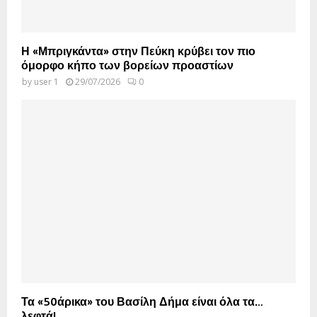
Η «Μπριγκάντα» στην Πεύκη κρύβει τον πιο
όμορφο κήπο των βορείων προαστίων
by
user 1
29/07/2026
0
Τα «50άρικα» του Βασίλη Δήμα είναι όλα τα…
λεφτά!