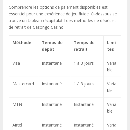
Comprendre les options de paiement disponibles est
essentiel pour une expérience de jeu fluide. Ci-dessous se
trouve un tableau récapitulatif des méthodes de dépôt et
de retrait de Casongo Casino :
Méthode
Temps de
Temps de
Limi
dépôt
retrait
tes
Visa
Instantané
1 à 3 jours
Varia
ble
Mastercard
Instantané
1 à 3 jours
Varia
ble
MTN
Instantané
Instantané
Varia
ble
Airtel
Instantané
Instantané
Varia