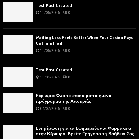
Test Post Created
11/06/2026
0
Waiting Less Feels Better When Your Casino Pays
Out in a Flash
11/06/2026
0
Test Post Created
11/06/2026
0
Κέρκυρα: Όλο το επικαιροποιημένο
πρόγραμμα της Αποκριάς.
04/02/2026
0
Ενημέρωση για τα Εφημερεύοντα Φαρμακεία
στην Κέρκυρα: Βρείτε Γρήγορα τη Βοήθειά Σας!