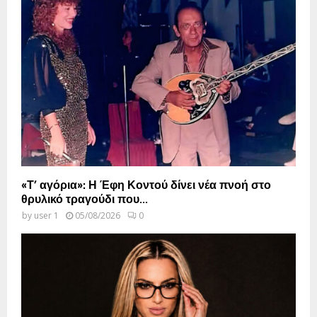
«Τ’ αγόρια»: Η Έφη Κοντού δίνει νέα πνοή στο
θρυλικό τραγούδι που...
by
user 1
05/08/2026
0