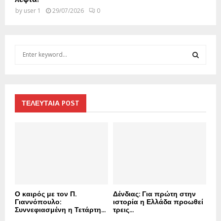
by
user 1
29/07/2026
0
S
e
a
S
r
c
E
h
ΤΕΛΕΥΤΑΙΑ POST
f
A
o
r
R
:
C
H
Ο καιρός με τον Π.
Δένδιας: Για πρώτη στην
Γιαννόπουλο:
ιστορία η Ελλάδα προωθεί
Συννεφιασμένη η Τετάρτη...
τρεις...