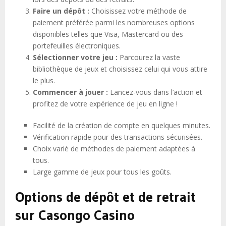
Faire un dépôt :
Choisissez votre méthode de
paiement préférée parmi les nombreuses options
disponibles telles que Visa, Mastercard ou des
portefeuilles électroniques.
Sélectionner votre jeu :
Parcourez la vaste
bibliothèque de jeux et choisissez celui qui vous attire
le plus.
Commencer à jouer :
Lancez-vous dans l’action et
profitez de votre expérience de jeu en ligne !
Facilité de la création de compte en quelques minutes.
Vérification rapide pour des transactions sécurisées.
Choix varié de méthodes de paiement adaptées à
tous.
Large gamme de jeux pour tous les goûts.
Options de dépôt et de retrait
sur Casongo Casino