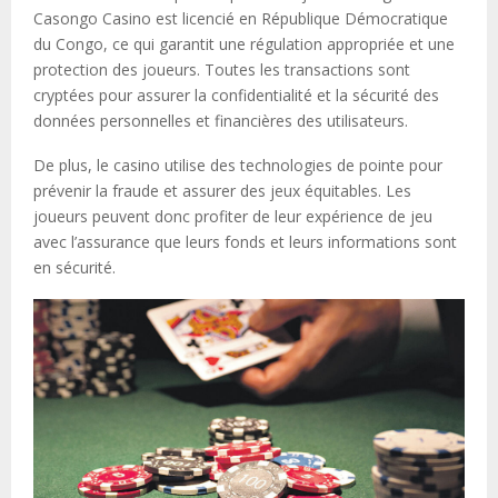
Casongo Casino est licencié en République Démocratique
du Congo, ce qui garantit une régulation appropriée et une
protection des joueurs. Toutes les transactions sont
cryptées pour assurer la confidentialité et la sécurité des
données personnelles et financières des utilisateurs.
De plus, le casino utilise des technologies de pointe pour
prévenir la fraude et assurer des jeux équitables. Les
joueurs peuvent donc profiter de leur expérience de jeu
avec l’assurance que leurs fonds et leurs informations sont
en sécurité.