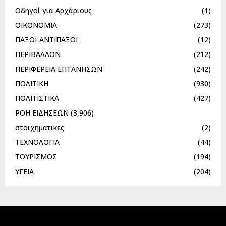
Οδηγοί για Αρχάριους
(1)
ΟΙΚΟΝΟΜΙΑ
(273)
ΠΑΞΟΙ-ΑΝΤΙΠΑΞΟΙ
(12)
ΠΕΡΙΒΑΛΛΟΝ
(212)
ΠΕΡΙΦΕΡΕΙΑ ΕΠΤΑΝΗΣΩΝ
(242)
ΠΟΛΙΤΙΚΗ
(930)
ΠΟΛΙΤΙΣΤΙΚΑ
(427)
ΡΟΗ ΕΙΔΗΣΕΩΝ
(3,906)
στοιχηματικες
(2)
ΤΕΧΝΟΛΟΓΙΑ
(44)
ΤΟΥΡΙΣΜΟΣ
(194)
ΥΓΕΙΑ
(204)