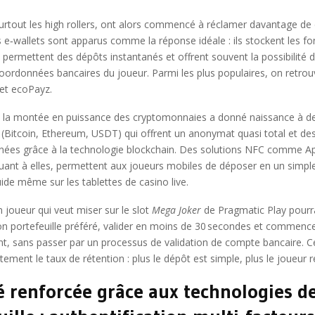
urtout les high rollers, ont alors commencé à réclamer davantage de 
s e‑wallets sont apparus comme la réponse idéale : ils stockent les f
permettent des dépôts instantanés et offrent souvent la possibilité 
coordonnées bancaires du joueur. Parmi les plus populaires, on retrou
r et ecoPayz.
, la montée en puissance des cryptomonnaies a donné naissance à d
 (Bitcoin, Ethereum, USDT) qui offrent un anonymat quasi total et de
anées grâce à la technologie blockchain. Des solutions NFC comme A
uant à elles, permettent aux joueurs mobiles de déposer en un simple
luide même sur les tablettes de casino live.
n joueur qui veut miser sur le slot
Mega Joker
de Pragmatic Play pourr
son portefeuille préféré, valider en moins de 30 secondes et commence
, sans passer par un processus de validation de compte bancaire. Ce
ctement le taux de rétention : plus le dépôt est simple, plus le joueur 
é renforcée grâce aux technologies d