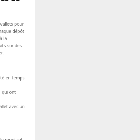
wallets pour
chaque dépôt
à la
its sur des
r.
dité en temps
l qui ont
allet avec un
, le montant