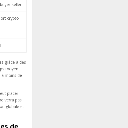
buyer‑seller
ort crypto
 h
es grâce à des
emps moyen
e) à moins de
peut placer
e verra pas
ion globale et
mes de