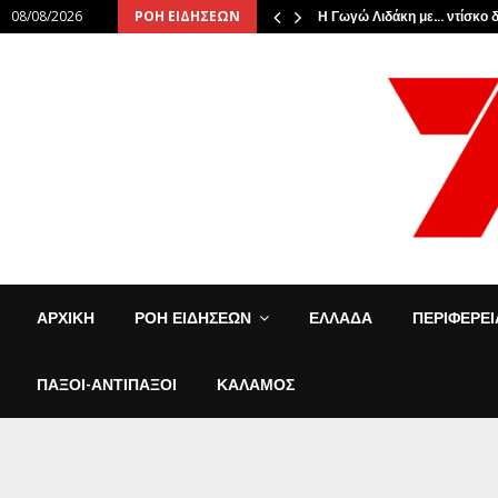
08/08/2026
ΡΟΗ ΕΙΔΗΣΕΩΝ
τωσαν την…
Η Γωγώ Λιδάκη με… ντίσκο δ
ΑΡΧΙΚΗ
ΡΟΗ ΕΙΔΗΣΕΩΝ
ΕΛΛΑΔΑ
ΠΕΡΙΦΕΡΕ
ΠΑΞΟΙ-ΑΝΤΙΠΑΞΟΙ
ΚΑΛΑΜΟΣ