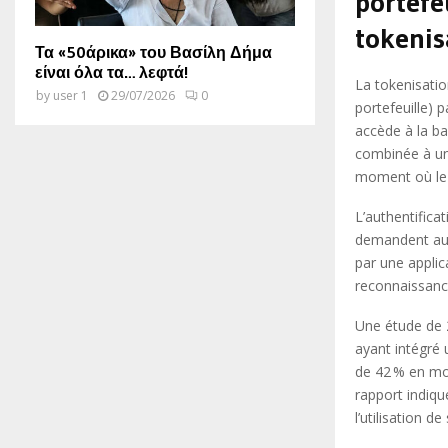
portefe
tokenis
Τα «50άρικα» του Βασίλη Δήμα
είναι όλα τα… λεφτά!
La tokenisati
by
user 1
29/07/2026
0
portefeuille) 
accède à la ba
combinée à un 
moment où le j
L’authentifica
demandent auj
par une applic
reconnaissance
Une étude de 
ayant intégré 
de 42 % en mo
rapport indiqu
l’utilisation 