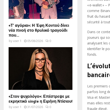
« e‑wallet » –
comme Binance
fruit du hasar
sécurité à tou
«Τ’ αγόρια»: Η Έφη Κοντού δίνει
νέα πνοή στο θρυλικό τραγούδι
Dans ce conte
που...
joueurs qui so
by
user 1
05/08/2026
0
analysant les 
identifier le 
fonds.
L’évolu
bancair
Les premiers c
parfois long d
«Στον ψυχολόγο»: Επέστρεψε με
Visa et Master
εκρηκτικό single η Ειρήνη Ντίσιου!
mais elles res
by
user 1
31/07/2026
0
fraude élevé.