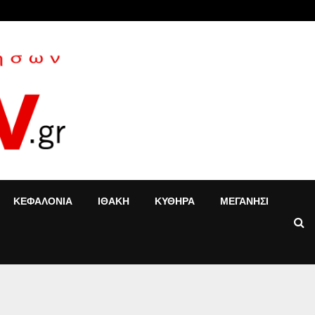
 Κοντού δίνει νέα…
«Στον ψυχ
ΚΕΦΑΛΟΝΙΑ
ΙΘΑΚΗ
ΚΥΘΗΡΑ
ΜΕΓΑΝΗΣΙ