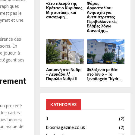
«Στο πλευρό της
Φάρος
ographiques
Κράτσα ο Κυριάκος
Αργοστολίου:
Μητσοτάκης και
Ανησυχία για
’est pas le
σύσσωμη...
Ανεπίστρεπτες
onymat et une
Περιβαλλοντικές
Βλάβες λόγω
Διάνοιξης...
férence des
soins. En
ue joueur à
rotégeant ses
Διαμονή στο Νυδρί
Φιλοξενία με θέα
– Λευκάδα //
στο Ιόνιο – Το
virement
Παραλία Νυδρί II
ξενοδοχείο “Nydri...
ΚΑΤΗΓΟΡΙΕΣ
, un procédé
 les cartes
1
(2)
ques heures,
 un risque de
biosmagazine.co.uk
(2)