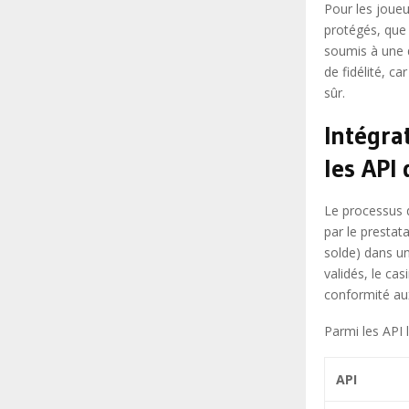
Pour les joueur
protégés, que 
soumis à une 
de fidélité, c
sûr.
Intégra
les API
Le processus d
par le prestata
solde) dans un
validés, le ca
conformité au
Parmi les API
API