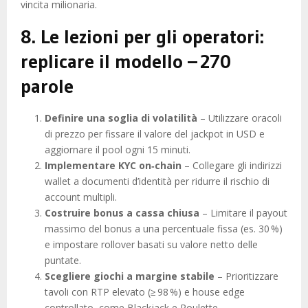
vincita milionaria.
8. Le lezioni per gli operatori:
replicare il modello – 270
parole
Definire una soglia di volatilità
– Utilizzare oracoli
di prezzo per fissare il valore del jackpot in USD e
aggiornare il pool ogni 15 minuti.
Implementare KYC on‑chain
– Collegare gli indirizzi
wallet a documenti d’identità per ridurre il rischio di
account multipli.
Costruire bonus a cassa chiusa
– Limitare il payout
massimo del bonus a una percentuale fissa (es. 30 %)
e impostare rollover basati su valore netto delle
puntate.
Scegliere giochi a margine stabile
– Prioritizzare
tavoli con RTP elevato (≥ 98 %) e house edge
controllato, come Blackjack e Roulette.