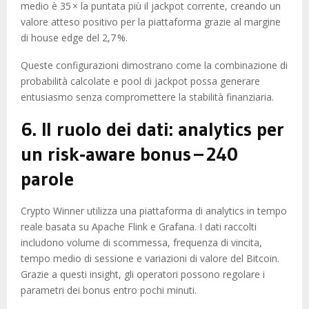
medio è 35 × la puntata più il jackpot corrente, creando un
valore atteso positivo per la piattaforma grazie al margine
di house edge del 2,7 %.
Queste configurazioni dimostrano come la combinazione di
probabilità calcolate e pool di jackpot possa generare
entusiasmo senza compromettere la stabilità finanziaria.
6. Il ruolo dei dati: analytics per
un risk‑aware bonus – 240
parole
Crypto Winner utilizza una piattaforma di analytics in tempo
reale basata su Apache Flink e Grafana. I dati raccolti
includono volume di scommessa, frequenza di vincita,
tempo medio di sessione e variazioni di valore del Bitcoin.
Grazie a questi insight, gli operatori possono regolare i
parametri dei bonus entro pochi minuti.