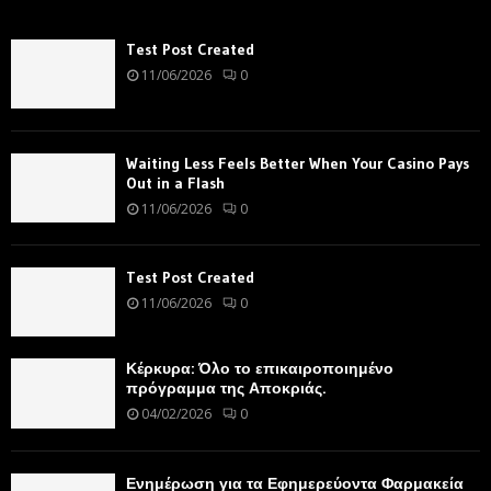
Test Post Created
11/06/2026
0
Waiting Less Feels Better When Your Casino Pays
Out in a Flash
11/06/2026
0
Test Post Created
11/06/2026
0
Κέρκυρα: Όλο το επικαιροποιημένο
πρόγραμμα της Αποκριάς.
04/02/2026
0
Ενημέρωση για τα Εφημερεύοντα Φαρμακεία