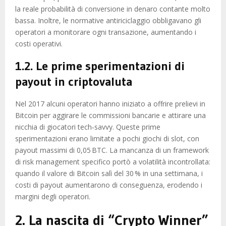
la reale probabilità di conversione in denaro contante molto
bassa. Inoltre, le normative antiriciclaggio obbligavano gli
operatori a monitorare ogni transazione, aumentando i
costi operativi.
1.2. Le prime sperimentazioni di
payout in criptovaluta
Nel 2017 alcuni operatori hanno iniziato a offrire prelievi in
Bitcoin per aggirare le commissioni bancarie e attirare una
nicchia di giocatori tech‑savvy. Queste prime
sperimentazioni erano limitate a pochi giochi di slot, con
payout massimi di 0,05 BTC. La mancanza di un framework
di risk management specifico portò a volatilità incontrollata:
quando il valore di Bitcoin salì del 30 % in una settimana, i
costi di payout aumentarono di conseguenza, erodendo i
margini degli operatori.
2. La nascita di “Crypto Winner”