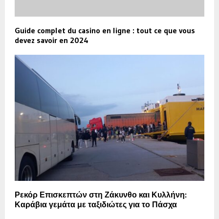
Guide complet du casino en ligne : tout ce que vous
devez savoir en 2024
Ρεκόρ Επισκεπτών στη Ζάκυνθο και Κυλλήνη:
Καράβια γεμάτα με ταξιδιώτες για το Πάσχα