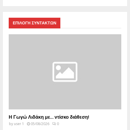
ΕΠΙΛΟΓΗ ΣΥΝΤΑΚΤΩΝ
Η Γωγώ Λιδάκη με… ντίσκο διάθεση!
by
user 1
05/08/2026
0