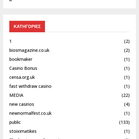
ΚΑΤΗΓΟΡΙΕΣ
1
(2)
biosmagazine.co.uk
(2)
bookmaker
(1)
Casino Bonus
(1)
censa.org.uk
(1)
fast withdraw casino
(1)
MEDIA
(22)
new casinos
(4)
newnormalfest.co.uk
(1)
public
(133)
stoiximatikes
(1)