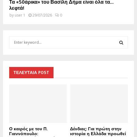
Τα «50άρικα» του Βασίλη Δήμα είναι όλα τα…
λεφτά!
by
user 1
29/07/2026
0
S
e
a
S
r
c
E
h
ΤΕΛΕΥΤΑΙΑ POST
f
A
o
r
R
:
C
H
Ο καιρός με τον Π.
Δένδιας: Για πρώτη στην
Γιαννόπουλο:
ιστορία η Ελλάδα προωθεί