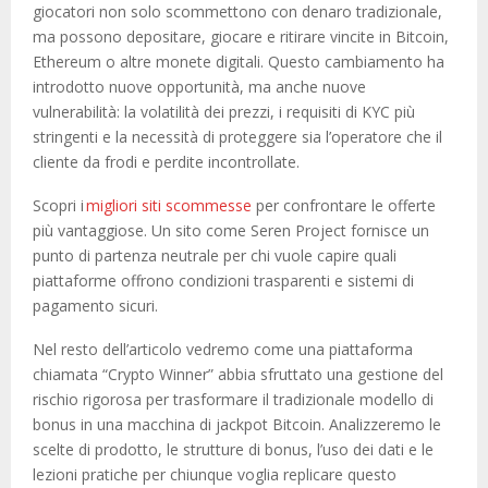
giocatori non solo scommettono con denaro tradizionale,
ma possono depositare, giocare e ritirare vincite in Bitcoin,
Ethereum o altre monete digitali. Questo cambiamento ha
introdotto nuove opportunità, ma anche nuove
vulnerabilità: la volatilità dei prezzi, i requisiti di KYC più
stringenti e la necessità di proteggere sia l’operatore che il
cliente da frodi e perdite incontrollate.
Scopri i
migliori siti scommesse
per confrontare le offerte
più vantaggiose. Un sito come Seren Project fornisce un
punto di partenza neutrale per chi vuole capire quali
piattaforme offrono condizioni trasparenti e sistemi di
pagamento sicuri.
Nel resto dell’articolo vedremo come una piattaforma
chiamata “Crypto Winner” abbia sfruttato una gestione del
rischio rigorosa per trasformare il tradizionale modello di
bonus in una macchina di jackpot Bitcoin. Analizzeremo le
scelte di prodotto, le strutture di bonus, l’uso dei dati e le
lezioni pratiche per chiunque voglia replicare questo