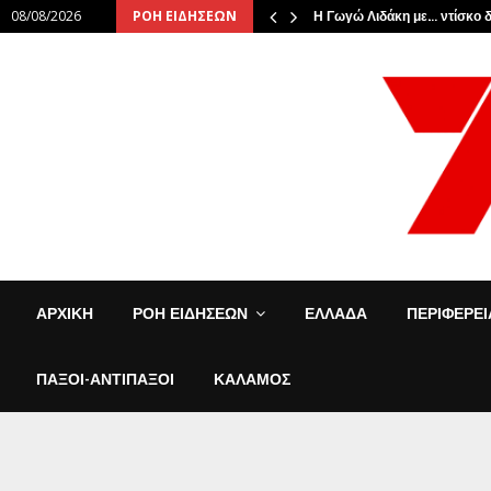
08/08/2026
ΡΟΗ ΕΙΔΗΣΕΩΝ
τωσαν την…
Η Γωγώ Λιδάκη με… ντίσκο δ
ΑΡΧΙΚΗ
ΡΟΗ ΕΙΔΗΣΕΩΝ
ΕΛΛΑΔΑ
ΠΕΡΙΦΕΡΕ
ΠΑΞΟΙ-ΑΝΤΙΠΑΞΟΙ
ΚΑΛΑΜΟΣ