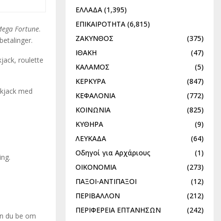
ΕΛΛΑΔΑ
(1,395)
ΕΠΙΚΑΙΡΟΤΗΤΑ
(6,815)
ega Fortune
.
ΖΑΚΥΝΘΟΣ
(375)
betalinger.
ΙΘΑΚΗ
(47)
jack, roulette
ΚΑΛΑΜΟΣ
(5)
ΚΕΡΚΥΡΑ
(847)
ackjack med
ΚΕΦΑΛΟΝΙΑ
(772)
ΚΟΙΝΩΝΙΑ
(825)
ΚΥΘΗΡΑ
(9)
ΛΕΥΚΑΔΑ
(64)
Οδηγοί για Αρχάριους
(1)
ing.
ΟΙΚΟΝΟΜΙΑ
(273)
ΠΑΞΟΙ-ΑΝΤΙΠΑΞΟΙ
(12)
ΠΕΡΙΒΑΛΛΟΝ
(212)
ΠΕΡΙΦΕΡΕΙΑ ΕΠΤΑΝΗΣΩΝ
(242)
an du be om