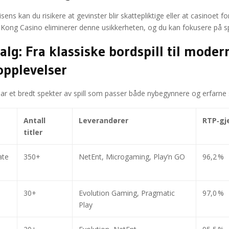
isens kan du risikere at gevinster blir skattepliktige eller at casinoet 
Kong Casino eliminerer denne usikkerheten, og du kan fokusere på sp
alg: Fra klassiske bordspill til moder
opplevelser
r et bredt spekter av spill som passer både nybegynnere og erfarne s
Antall
Leverandører
RTP‑gj
titler
ate
350+
NetEnt, Microgaming, Play’n GO
96,2 %
30+
Evolution Gaming, Pragmatic
97,0 %
Play