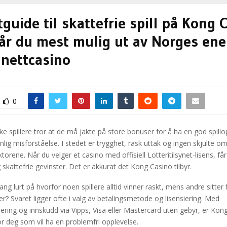
guide til skattefrie spill på Kong 
får du mest mulig ut av Norges ene
 nettcasino
0
ke spillere tror at de må jakte på store bonuser for å ha en god spillo
nlig misforståelse. I stedet er trygghet, rask uttak og ingen skjulte o
ktorene. Når du velger et casino med offisiell Lotteritilsynet‑lisens, får
 skattefrie gevinster. Det er akkurat det Kong Casino tilbyr.
ng lurt på hvorfor noen spillere alltid vinner raskt, mens andre sitter f
r? Svaret ligger ofte i valg av betalingsmetode og lisensiering. Med
ering og innskudd via Vipps, Visa eller Mastercard uten gebyr, er Kon
for deg som vil ha en problemfri opplevelse.