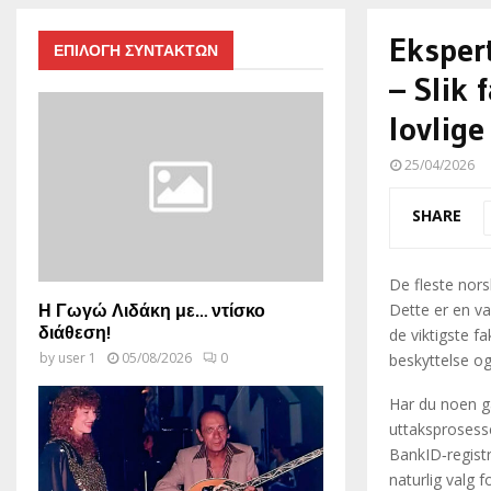
Ekspert
ΕΠΙΛΟΓΗ ΣΥΝΤΑΚΤΩΝ
– Slik 
lovlige
25/04/2026
SHARE
De fleste nors
Dette er en va
Η Γωγώ Λιδάκη με… ντίσκο
διάθεση!
de viktigste fa
by
user 1
05/08/2026
0
beskyttelse og
Har du noen ga
uttaksprosesse
BankID‑registr
naturlig valg 