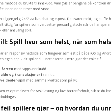
e metode du brukte til innskudd. Vanligvis er pengene på kontoen di
fte innen noen timer med Vipps.
r tilgjengelig 24/7 via live‑chat og e‑post. De svarer raskt, og du får h
elt viktig for spillere som verdsetter personlig støtte når de har spør
 eller ansvarlig spill.
ill: Spill hvor som helst, når som hels
ar en responsiv nettside som fungerer sømløst på både iOS og Andro
en egen app – alt spiller du i nettleseren. Dette gjør det enkelt å:
å farten
med Vipps‑innskudd.
saldo og transaksjoner
i sanntid.
ive dealer‑spill
med samme kvalitet som på PC.
n er optimalisert for rask lasting og lavt batteriforbruk, slik at du ka
hindringer.
 feil spillere gjør – og hvordan du un