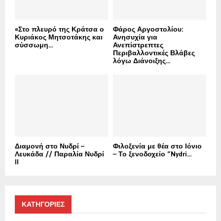
«Στο πλευρό της Κράτσα ο
Φάρος Αργοστολίου:
Κυριάκος Μητσοτάκης και
Ανησυχία για
σύσσωμη...
Ανεπίστρεπτες
Περιβαλλοντικές Βλάβες
λόγω Διάνοιξης...
Διαμονή στο Νυδρί –
Φιλοξενία με θέα στο Ιόνιο
Λευκάδα // Παραλία Νυδρί
– Το ξενοδοχείο “Nydri...
II
ΚΑΤΗΓΟΡΙΕΣ