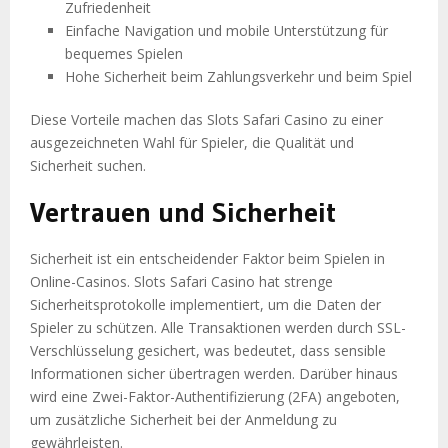
Zufriedenheit
Einfache Navigation und mobile Unterstützung für
bequemes Spielen
Hohe Sicherheit beim Zahlungsverkehr und beim Spiel
Diese Vorteile machen das Slots Safari Casino zu einer
ausgezeichneten Wahl für Spieler, die Qualität und
Sicherheit suchen.
Vertrauen und Sicherheit
Sicherheit ist ein entscheidender Faktor beim Spielen in
Online-Casinos. Slots Safari Casino hat strenge
Sicherheitsprotokolle implementiert, um die Daten der
Spieler zu schützen. Alle Transaktionen werden durch SSL-
Verschlüsselung gesichert, was bedeutet, dass sensible
Informationen sicher übertragen werden. Darüber hinaus
wird eine Zwei-Faktor-Authentifizierung (2FA) angeboten,
um zusätzliche Sicherheit bei der Anmeldung zu
gewährleisten.