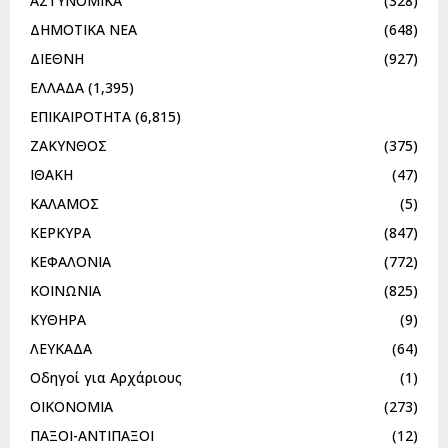
ΑΣΤΥΝΟΜΙΚΑ
(328)
ΔΗΜΟΤΙΚΑ ΝΕΑ
(648)
ΔΙΕΘΝΗ
(927)
ΕΛΛΑΔΑ
(1,395)
ΕΠΙΚΑΙΡΟΤΗΤΑ
(6,815)
ΖΑΚΥΝΘΟΣ
(375)
ΙΘΑΚΗ
(47)
ΚΑΛΑΜΟΣ
(5)
ΚΕΡΚΥΡΑ
(847)
ΚΕΦΑΛΟΝΙΑ
(772)
ΚΟΙΝΩΝΙΑ
(825)
ΚΥΘΗΡΑ
(9)
ΛΕΥΚΑΔΑ
(64)
Οδηγοί για Αρχάριους
(1)
ΟΙΚΟΝΟΜΙΑ
(273)
ΠΑΞΟΙ-ΑΝΤΙΠΑΞΟΙ
(12)