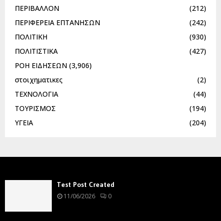
ΠΕΡΙΒΑΛΛΟΝ
(212)
ΠΕΡΙΦΕΡΕΙΑ ΕΠΤΑΝΗΣΩΝ
(242)
ΠΟΛΙΤΙΚΗ
(930)
ΠΟΛΙΤΙΣΤΙΚΑ
(427)
ΡΟΗ ΕΙΔΗΣΕΩΝ
(3,906)
στοιχηματικες
(2)
ΤΕΧΝΟΛΟΓΙΑ
(44)
ΤΟΥΡΙΣΜΟΣ
(194)
ΥΓΕΙΑ
(204)
Test Post Created
11/06/2026
0