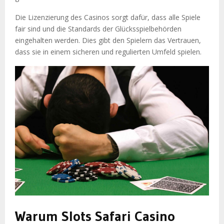
Die Lizenzierung des Casinos sorgt dafür, dass alle Spiele
fair sind und die Standards der Glücksspielbehörden
eingehalten werden. Dies gibt den Spielern das Vertrauen,
dass sie in einem sicheren und regulierten Umfeld spielen.
Warum Slots Safari Casino