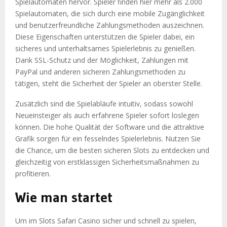
Spielautomaten hervor. Spieler finden hier mehr als 2.000
Spielautomaten, die sich durch eine mobile Zugänglichkeit
und benutzerfreundliche Zahlungsmethoden auszeichnen.
Diese Eigenschaften unterstützen die Spieler dabei, ein
sicheres und unterhaltsames Spielerlebnis zu genießen.
Dank SSL-Schutz und der Möglichkeit, Zahlungen mit
PayPal und anderen sicheren Zahlungsmethoden zu
tätigen, steht die Sicherheit der Spieler an oberster Stelle.
Zusätzlich sind die Spielabläufe intuitiv, sodass sowohl
Neueinsteiger als auch erfahrene Spieler sofort loslegen
können. Die hohe Qualität der Software und die attraktive
Grafik sorgen für ein fesselndes Spielerlebnis. Nutzen Sie
die Chance, um die besten sicheren Slots zu entdecken und
gleichzeitig von erstklassigen Sicherheitsmaßnahmen zu
profitieren.
Wie man startet
Um im Slots Safari Casino sicher und schnell zu spielen,