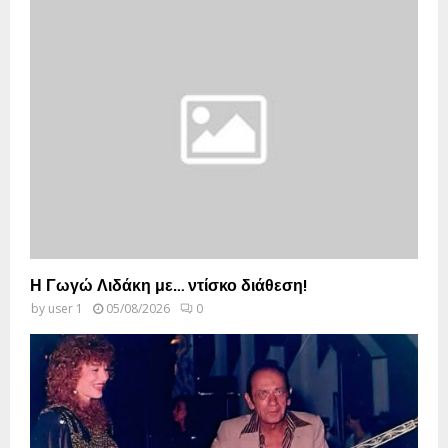
Η Γωγώ Λιδάκη με… ντίσκο διάθεση!
by
user 1
05/08/2026
0