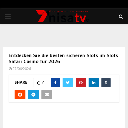
PRIMARY
MENU
Entdecken Sie die besten sicheren Slots im Slots
Safari Casino für 2026
27/06/2026
SHARE
0