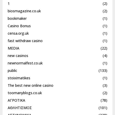
1
(2)
biosmagazine.co.uk
(2)
bookmaker
(1)
Casino Bonus
(1)
censa.org.uk
(1)
fast withdraw casino
(1)
MEDIA
(22)
new casinos
(4)
newnormalfest.co.uk
(1)
public
(133)
stoiximatikes
(1)
The best new online casino
(3)
toomanyblogs.co.uk
(2)
ΑΓΡΟΤΙΚΑ
(78)
ΑΘΛΗΤΙΣΜΟΣ
(101)