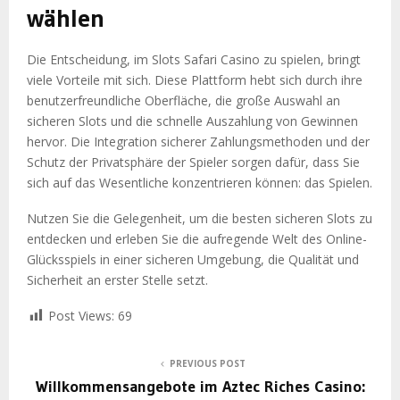
wählen
Die Entscheidung, im Slots Safari Casino zu spielen, bringt
viele Vorteile mit sich. Diese Plattform hebt sich durch ihre
benutzerfreundliche Oberfläche, die große Auswahl an
sicheren Slots und die schnelle Auszahlung von Gewinnen
hervor. Die Integration sicherer Zahlungsmethoden und der
Schutz der Privatsphäre der Spieler sorgen dafür, dass Sie
sich auf das Wesentliche konzentrieren können: das Spielen.
Nutzen Sie die Gelegenheit, um die besten sicheren Slots zu
entdecken und erleben Sie die aufregende Welt des Online-
Glücksspiels in einer sicheren Umgebung, die Qualität und
Sicherheit an erster Stelle setzt.
Post Views:
69
PREVIOUS POST
Willkommensangebote im Aztec Riches Casino: