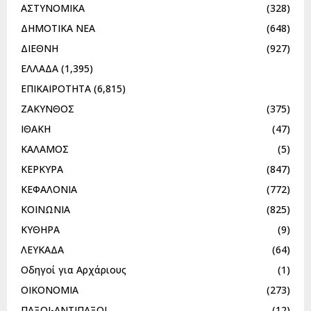
ΑΣΤΥΝΟΜΙΚΑ
(328)
ΔΗΜΟΤΙΚΑ ΝΕΑ
(648)
ΔΙΕΘΝΗ
(927)
ΕΛΛΑΔΑ
(1,395)
ΕΠΙΚΑΙΡΟΤΗΤΑ
(6,815)
ΖΑΚΥΝΘΟΣ
(375)
ΙΘΑΚΗ
(47)
ΚΑΛΑΜΟΣ
(5)
ΚΕΡΚΥΡΑ
(847)
ΚΕΦΑΛΟΝΙΑ
(772)
ΚΟΙΝΩΝΙΑ
(825)
ΚΥΘΗΡΑ
(9)
ΛΕΥΚΑΔΑ
(64)
Οδηγοί για Αρχάριους
(1)
ΟΙΚΟΝΟΜΙΑ
(273)
ΠΑΞΟΙ-ΑΝΤΙΠΑΞΟΙ
(12)