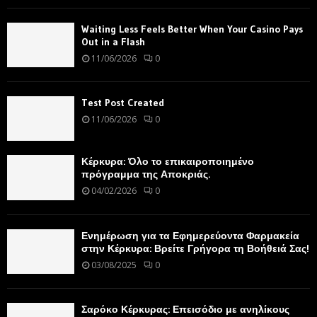
Waiting Less Feels Better When Your Casino Pays
Out in a Flash
11/06/2026
0
Test Post Created
11/06/2026
0
Κέρκυρα: Όλο το επικαιροποιημένο
πρόγραμμα της Αποκριάς.
04/02/2026
0
Ενημέρωση για τα Εφημερεύοντα Φαρμακεία
στην Κέρκυρα: Βρείτε Γρήγορα τη Βοήθειά Σας!
03/08/2025
0
Σαρόκο Κέρκυρας: Επεισόδιο με ανηλίκους