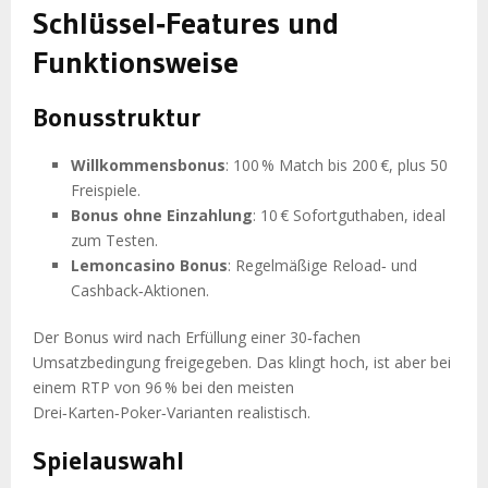
Schlüssel‑Features und
Funktionsweise
Bonusstruktur
Willkommensbonus
: 100 % Match bis 200 €, plus 50
Freispiele.
Bonus ohne Einzahlung
: 10 € Sofortguthaben, ideal
zum Testen.
Lemoncasino Bonus
: Regelmäßige Reload‑ und
Cashback‑Aktionen.
Der Bonus wird nach Erfüllung einer 30‑fachen
Umsatzbedingung freigegeben. Das klingt hoch, ist aber bei
einem RTP von 96 % bei den meisten
Drei‑Karten‑Poker‑Varianten realistisch.
Spielauswahl