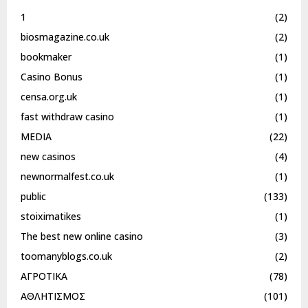
1
(2)
biosmagazine.co.uk
(2)
bookmaker
(1)
Casino Bonus
(1)
censa.org.uk
(1)
fast withdraw casino
(1)
MEDIA
(22)
new casinos
(4)
newnormalfest.co.uk
(1)
public
(133)
stoiximatikes
(1)
The best new online casino
(3)
toomanyblogs.co.uk
(2)
ΑΓΡΟΤΙΚΑ
(78)
ΑΘΛΗΤΙΣΜΟΣ
(101)