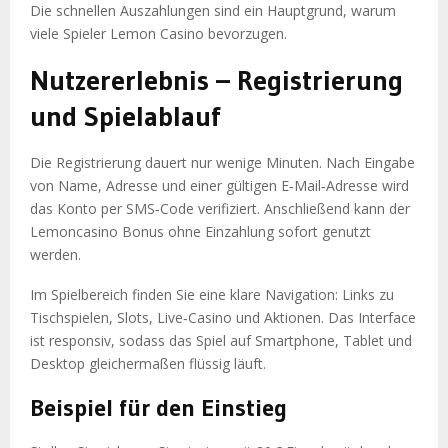
Die schnellen Auszahlungen sind ein Hauptgrund, warum
viele Spieler Lemon Casino bevorzugen.
Nutzererlebnis – Registrierung
und Spielablauf
Die Registrierung dauert nur wenige Minuten. Nach Eingabe
von Name, Adresse und einer gültigen E‑Mail‑Adresse wird
das Konto per SMS‑Code verifiziert. Anschließend kann der
Lemoncasino Bonus ohne Einzahlung sofort genutzt
werden.
Im Spielbereich finden Sie eine klare Navigation: Links zu
Tischspielen, Slots, Live‑Casino und Aktionen. Das Interface
ist responsiv, sodass das Spiel auf Smartphone, Tablet und
Desktop gleichermaßen flüssig läuft.
Beispiel für den Einstieg