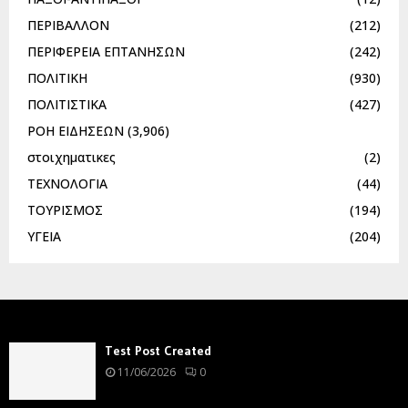
ΠΕΡΙΒΑΛΛΟΝ
(212)
ΠΕΡΙΦΕΡΕΙΑ ΕΠΤΑΝΗΣΩΝ
(242)
ΠΟΛΙΤΙΚΗ
(930)
ΠΟΛΙΤΙΣΤΙΚΑ
(427)
ΡΟΗ ΕΙΔΗΣΕΩΝ
(3,906)
στοιχηματικες
(2)
ΤΕΧΝΟΛΟΓΙΑ
(44)
ΤΟΥΡΙΣΜΟΣ
(194)
ΥΓΕΙΑ
(204)
Test Post Created
11/06/2026
0