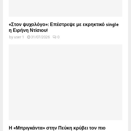
«Στον ψυχολόγο»: Επέστρεψε με εκρηκτικό single
η Ειρήνη Ντίσιου!
by
user 1
31/07/2026
0
Η «Μπριγκάντα» στην Πεύκη κρύβει τον πιο