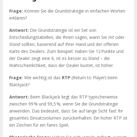
Frage:
Können Sie die Grundstrategie in einfachen Worten
erklären?
Antwort:
Die Grundstrategie ist ein Set von
Entscheidungstabellen, die Ihnen sagen, wann Sie
Hit
oder
Stand
sollten, basierend auf Ihrer Hand und der offenen
Karte des Dealers. Zum Beispiel: Haben Sie 12 Punkte und
der Dealer zeigt eine 6, ist es besser zu
Stand
– die
Wahrscheinlichkeit, dass der Dealer bustet, ist höher.
Frage:
Wie wichtig ist das
RTP
(Return to Player) beim
Blackjack?
Antwort:
Beim Blackjack liegt das RTP typischerweise
zwischen 99 % und 99,5 %, wenn Sie die Grundstrategie
anwenden. Das bedeutet, dass Sie auf lange Sicht fast Ihr
gesamtes Einsatzvolumen zurückerhalten. Ein hoher RTP ist
ein Zeichen für ein faires Spiel.