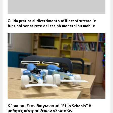
Guida pratica al divertimento offline: sfruttare le
funzioni senza rete dei casinò moderni su mobile
Κέρκυρα: Στον διαγωνισμό “F1 in Schools” 8
μαθητές κέντρου ξένων γλωσσών