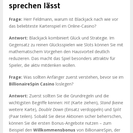
sprechen lässt
Frage:
Herr Feldmann, warum ist Blackjack nach wie vor
das beliebteste Kartenspiel im Online‑Casino?
Antwort:
Blackjack kombiniert Glück und Strategie. Im
Gegensatz zu reinen Glücksspielen wie Slots können Sie mit
mathematischem Vorgehen den Hausvorteil deutlich
reduzieren. Das macht das Spiel besonders attraktiv für
Spieler, die aktiv mitdenken wollen.
Frage:
Was sollten Anfänger zuerst verstehen, bevor sie im
BillionaireSpin Casino
loslegen?
Antwort:
Zuerst sollten Sie die Grundregeln und die
wichtigsten Begriffe kennen:
Hit
(Karte ziehen),
Stand
(keine
weitere Karte),
Double Down
(Einsatz verdoppeln) und
Split
(Paar teilen). Sobald Sie diese Aktionen sicher beherrschen,
können Sie die ersten Bonus‑Angebote nutzen – zum
Beispiel den
Willkommensbonus
von BillionaireSpin, der