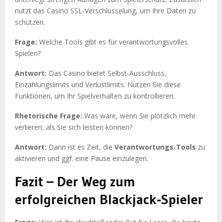
nutzt das Casino SSL‑Verschlüsselung, um Ihre Daten zu
schützen.
Frage:
Welche Tools gibt es für verantwortungsvolles
Spielen?
Antwort:
Das Casino bietet Selbst‑Ausschluss,
Einzahlungslimits und Verlustlimits. Nutzen Sie diese
Funktionen, um Ihr Spielverhalten zu kontrollieren.
Rhetorische Frage:
Was wäre, wenn Sie plötzlich mehr
verlieren, als Sie sich leisten können?
Antwort:
Dann ist es Zeit, die
Verantwortungs‑Tools
zu
aktivieren und ggf. eine Pause einzulegen.
Fazit – Der Weg zum
erfolgreichen Blackjack‑Spieler