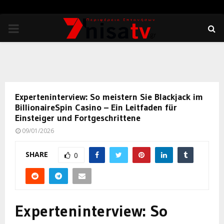
PRIMARY
MENU
Experteninterview: So meistern Sie Blackjack im
BillionaireSpin Casino – Ein Leitfaden für
Einsteiger und Fortgeschrittene
09/01/2026
SHARE
0
Experteninterview: So