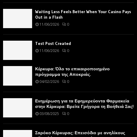
Waiting Less Feels Better When Your Casino Pays
Out in a Flash
11/06/2026
0
Test Post Created
11/06/2026
0
Κέρκυρα: Όλο το επικαιροποιημένο
πρόγραμμα της Αποκριάς.
04/02/2026
0
Ενημέρωση για τα Εφημερεύοντα Φαρμακεία
στην Κέρκυρα: Βρείτε Γρήγορα τη Βοήθειά Σας!
03/08/2025
0
Σαρόκο Κέρκυρας: Επεισόδιο με ανηλίκους