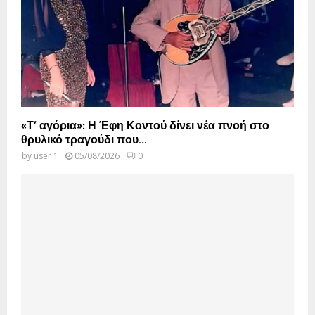
«Τ’ αγόρια»: Η Έφη Κοντού δίνει νέα πνοή στο
θρυλικό τραγούδι που...
by
user 1
05/08/2026
0