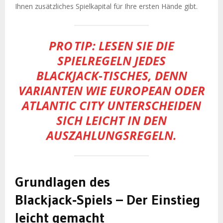
Ihnen zusätzliches Spielkapital für Ihre ersten Hände gibt.
PRO TIP: LESEN SIE DIE
SPIELREGELN JEDES
BLACKJACK‑TISCHES, DENN
VARIANTEN WIE
EUROPEAN
ODER
ATLANTIC CITY
UNTERSCHEIDEN
SICH LEICHT IN DEN
AUSZAHLUNGSREGELN.
Grundlagen des
Blackjack‑Spiels – Der Einstieg
leicht gemacht