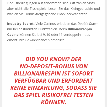
Bonusbedingungen ausgenommen sind. Oft zählen Slots,
aber nicht alle Tischspiele. Lesen Sie das Kleingedruckte und
wählen Sie Bonus‑freigegebene Blackjack‑Varianten.
Industry Secret:
Viele Casinos erlauben das
Double Down
nur bei bestimmten Punktzahlen. Beim
BillionaireSpin
Casino
können Sie bei 9, 10 oder 11 verdoppeln – das
erhöht Ihre Gewinnchancen erheblich.
DID YOU KNOW? DER
NO‑DEPOSIT‑BONUS
VON
BILLIONAIRESPIN IST SOFORT
VERFÜGBAR UND ERFORDERT
KEINE EINZAHLUNG, SODASS SIE
DAS SPIEL RISIKOFREI TESTEN
KÖNNEN.