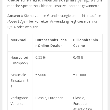
Rhetorische Frage:
Haben Sie sich jemals gefragt, warum
manche Spieler trotz kleiner Einsätze konstant gewinnen?
Antwort:
Sie nutzen die Grundstrategie und achten auf die
House Edge
– bei korrekter Anwendung liegt diese bei nur
0,5 % oder weniger.
Merkmal
Durchschnittliche
BillionaireSpin
r Online‑Dealer
Casino
Hausvorteil
0,55 %
0,48 %
(Blackjack)
Maximale
€ 5 000
€ 10 000
Einsatzlimit
s
Verfügbare
Classic, European
Classic,
Varianten
European,
Atlantic City