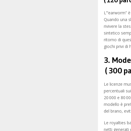
L’“earworm” è
Quando una slo
rivivere la st
sintetico semp
ritorno di ques
giochi privi d
3. Model
( 300 p
Le licenze musi
percentuali su
20 000 e 80 00
modello è pref
del brano, evi
Le royalties b
netti generati 