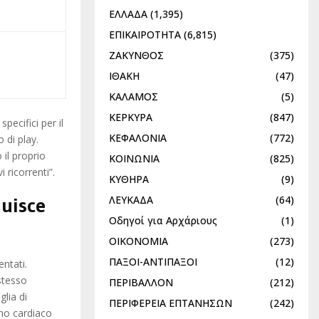
ΕΛΛΑΔΑ
(1,395)
ΕΠΙΚΑΙΡΟΤΗΤΑ
(6,815)
ΖΑΚΥΝΘΟΣ
(375)
ΙΘΑΚΗ
(47)
ΚΑΛΑΜΟΣ
(5)
ΚΕΡΚΥΡΑ
(847)
ecifici per il
ΚΕΦΑΛΟΝΙΑ
(772)
 di play.
 il proprio
ΚΟΙΝΩΝΙΑ
(825)
 ricorrenti”.
ΚΥΘΗΡΑ
(9)
ΛΕΥΚΑΔΑ
(64)
luisce
Οδηγοί για Αρχάριους
(1)
ΟΙΚΟΝΟΜΙΑ
(273)
ΠΑΞΟΙ-ΑΝΤΙΠΑΞΟΙ
(12)
entati.
stesso
ΠΕΡΙΒΑΛΛΟΝ
(212)
lia di
ΠΕΡΙΦΕΡΕΙΑ ΕΠΤΑΝΗΣΩΝ
(242)
tmo cardiaco