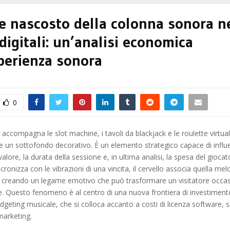
re nascosto della colonna sonora n
digitali: un’analisi economica
perienza sonora
0
accompagna le slot machine, i tavoli da blackjack e le roulette virtual
 un sottofondo decorativo. È un elemento strategico capace di influ
valore, la durata della sessione e, in ultima analisi, la spesa del gioc
cronizza con le vibrazioni di una vincita, il cervello associa quella mel
 creando un legame emotivo che può trasformare un visitatore occas
le. Questo fenomeno è al centro di una nuova frontiera di investimento
budgeting musicale, che si colloca accanto a costi di licenza software, 
arketing.