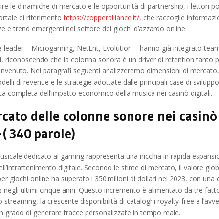
re le dinamiche di mercato e le opportunità di partnership, i lettori 
ortale di riferimento
https://copperalliance.it/
, che raccoglie informazi
nze e trend emergenti nel settore dei giochi d’azzardo online.
e leader – Microgaming, NetEnt, Evolution – hanno già integrato tea
i, riconoscendo che la colonna sonora è un driver di retention tanto
envenuto. Nei paragrafi seguenti analizzeremo dimensioni di mercato
delli di revenue e le strategie adottate dalle principali case di sviluppo
 completa dell’impatto economico della musica nei casinò digitali.
ercato delle colonne sonore nei casinò
 ( 340 parole)
sicale dedicato al gaming rappresenta una nicchia in rapida espansio
dell’intrattenimento digitale. Secondo le stime di mercato, il valore glob
per giochi online ha superato i 350 milioni di dollari nel 2023, con una
 negli ultimi cinque anni. Questo incremento è alimentato da tre fattori
o streaming, la crescente disponibilità di cataloghi royalty‑free e l’avv
in grado di generare tracce personalizzate in tempo reale.