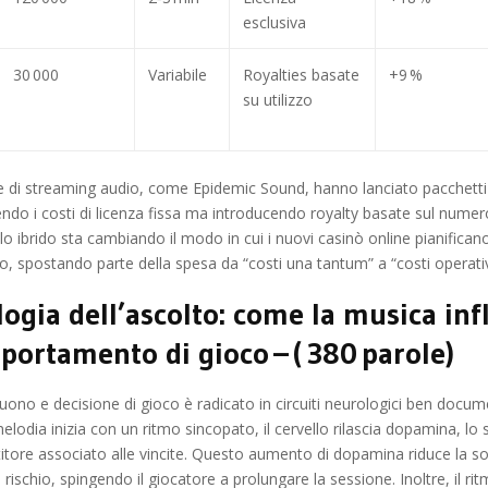
esclusiva
30 000
Variabile
Royalties basate
+9 %
su utilizzo
 di streaming audio, come Epidemic Sound, hanno lanciato pacchetti sp
ndo i costi di licenza fissa ma introducendo royalty basate sul numero
 ibrido sta cambiando il modo in cui i nuovi casinò online pianificano
o, spostando parte della spesa da “costi una tantum” a “costi operativi
ologia dell’ascolto: come la musica inf
portamento di gioco – ( 380 parole)
suono e decisione di gioco è radicato in circuiti neurologici ben docum
odia inizia con un ritmo sincopato, il cervello rilascia dopamina, lo 
tore associato alle vincite. Questo aumento di dopamina riduce la sog
 rischio, spingendo il giocatore a prolungare la sessione. Inoltre, il ri