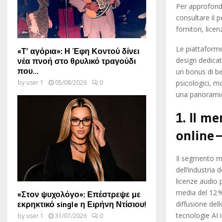
Per approfondi
consultare il p
fornitori, lice
Le piattaform
«Τ’ αγόρια»: Η Έφη Κοντού δίνει
design dedicat
νέα πνοή στο θρυλικό τραγούδι
που...
un bonus di b
psicologici, mo
by
user 1
05/08/2026
0
una panoramica
1. Il m
online –
Il segmento mu
dell’industria 
licenze audio 
media del 12 %
«Στον ψυχολόγο»: Επέστρεψε με
εκρηκτικό single η Ειρήνη Ντίσιου!
diffusione dell
tecnologie AI 
by
user 1
31/07/2026
0