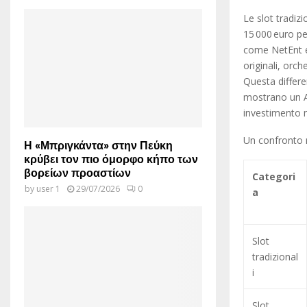
Le slot tradiz
15 000 euro pe
come NetEnt e
originali, orch
Questa differe
mostrano un A
investimento 
Un confronto r
Η «Μπριγκάντα» στην Πεύκη
κρύβει τον πιο όμορφο κήπο των
βορείων προαστίων
Categori
by
user 1
29/07/2026
0
a
Slot
tradizional
i
Slot