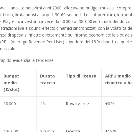
ionali, lanciate nei primi anni 2000, allocavano budget musicali compres
r titolo, limitandosi a loop di 30‑60 secondi. Le slot premium, introdo
 Playtech, investono invece da 50 000 a 200 000 euro, includendo co
estrazioni live e sound‑effects dinamici sincronizzati con la volatilità de
nza di spesa si riflette direttamente sul ritorno economico: le slot ad
RPU (Average Revenue Per User) superiore del 18 % rispetto a quell
musicale.
apido evidenzia le tendenze:
Budget
Durata
Tipo di licenza
ARPU medio
medio
traccia
rispetto a b
(€/slot)
10 000
45 s
Royalty‑free
+0 %
120 000
2‑3 min
Licenza
+18 %