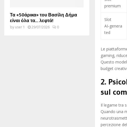
premium
Τα «50άρικα» του Βασίλη Δήμα
Slot
είναι όλα τα… λεφτά!
AI‑genera
by
user 1
29/07/2026
0
ted
Le piattaforme
gaming, riduce
Questo modello
budget creativ
2. Psic
sul com
Il legame tra 
Quando una mel
neurotrasmetti
percezione del