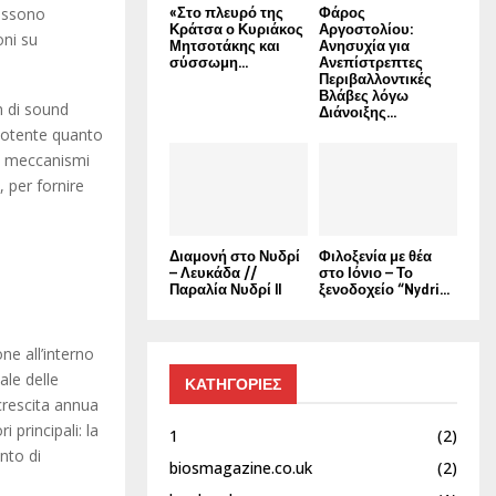
possono
«Στο πλευρό της
Φάρος
Κράτσα ο Κυριάκος
Αργοστολίου:
oni su
Μητσοτάκης και
Ανησυχία για
σύσσωμη...
Ανεπίστρεπτες
Περιβαλλοντικές
Βλάβες λόγω
m di sound
Διάνοιξης...
 potente quanto
, meccanismi
, per fornire
Διαμονή στο Νυδρί
Φιλοξενία με θέα
– Λευκάδα //
στο Ιόνιο – Το
Παραλία Νυδρί II
ξενοδοχείο “Nydri...
ne all’interno
ale delle
ΚΑΤΗΓΟΡΙΕΣ
 crescita annua
 principali: la
1
(2)
ento di
biosmagazine.co.uk
(2)