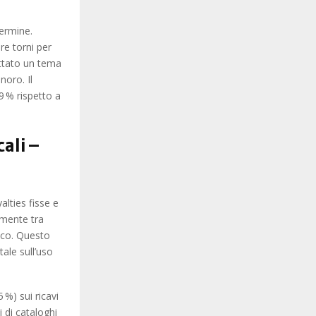
ermine.
re torni per
ttato un tema
noro. Il
 9 % rispetto a
ali –
alties fisse e
amente tra
oco. Questo
ale sull’uso
%) sui ricavi
i di cataloghi