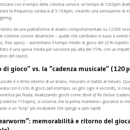
nizzarsi con il tempo della colonna sonora: un tempo di 120 bpm (batt
tare la frequenza cardiaca di 5‑10 bpm, creando una sensazione di e
gering.
dotto da una piattaforma di analisi comportamentale su 12 000 sessi
e colonne sonore dinamiche – quelle che cambiano in base a eventi d
s, free spins) – aumentano il tempo medio di gioco del 22 % rispetto 
isultato è una spesa media per sessione più alta del 15 %, con un impatt
ivo del casinò.
 di gioco” vs. la “cadenza musicale” ( 120 p
icale è il ritmo interno di un brano, misurato in battiti al minuto. Qu
neata con il ciclo di gioco (ad esempio, un giro ogni 4 secondi), si cre
perienza più fluida. Analizzando giochi come
Book of Ra Deluxe
(cadenz
(cadenza 115 bpm), si osserva che la prima mantiene i giocatori in me
azie a un “loop” più incalzante che spinge a spin rapidi.
“earworm”: memorabilità e ritorno del gioc
ole)