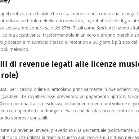
 quel motivo orecchiabile che resta impresso nella memoria a lungo t
t utilizza un hook melodico riconoscibile, la probabilità che il giocato
essa sensazione sonora sale del 27 %. Titoli come
Starburst
hanno sfru
lice ma accattivante, trasformandolo in un vero e proprio marchio so
ti giocatori è misurabile: il tasso di retention a 30 giorni è più alto del
i hook melodico.
li di revenue legati alle licenze music
arole)
cali per i casinò online si articolano principalmente in due schemi: roy
i guadagni. Le royalties fisse prevedono un pagamento upfront, tipic
0 euro per una traccia esclusiva, indipendentemente dal volume di gi
erito da operatori con budget elevato che desiderano un controllo tot
tando sorprese contabili.
asate sul revenue, invece, prevedono una percentuale (solitamente 2‑5 
dal gioco che utilizza la traccia. Questo approccio è più diffuso nei cas