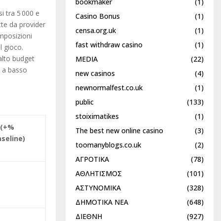
bookmaker
(1)
i tra 5 000 e
Casino Bonus
(1)
tte da provider
censa.org.uk
(1)
mposizioni
fast withdraw casino
(1)
l gioco.
 alto budget
MEDIA
(22)
e a basso
new casinos
(4)
newnormalfest.co.uk
(1)
public
(133)
stoiximatikes
(1)
 (+%
The best new online casino
(3)
aseline)
toomanyblogs.co.uk
(2)
ΑΓΡΟΤΙΚΑ
(78)
ΑΘΛΗΤΙΣΜΟΣ
(101)
ΑΣΤΥΝΟΜΙΚΑ
(328)
ΔΗΜΟΤΙΚΑ ΝΕΑ
(648)
ΔΙΕΘΝΗ
(927)