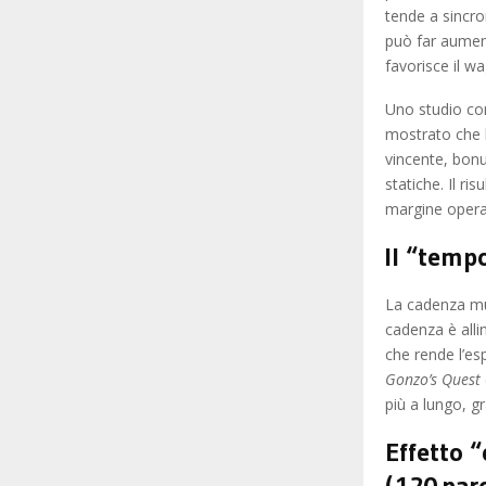
tende a sincro
può far aumen
favorisce il wa
Uno studio con
mostrato che l
vincente, bonu
statiche. Il r
margine operat
Il “tempo
La cadenza mus
cadenza è alli
che rende l’es
Gonzo’s Quest
più a lungo, gr
Effetto 
( 120 par