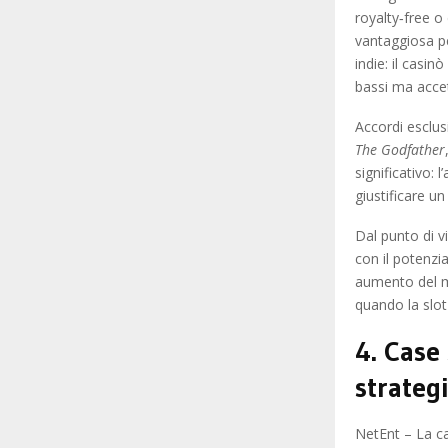
royalty‑free o
vantaggiosa pe
indie: il casin
bassi ma accet
Accordi esclus
The Godfather
significativo:
giustificare un
Dal punto di vi
con il potenz
aumento del m
quando la slot 
4. Case 
strategi
NetEnt – La c