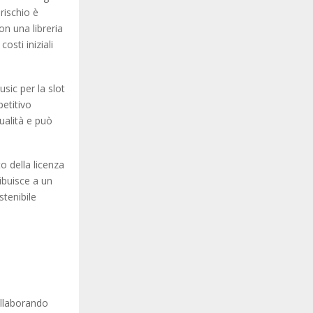
rischio è
n una libreria
osti iniziali
sic per la slot
etitivo
ualità e può
o della licenza
ibuisce a un
tenibile
ollaborando