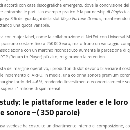
 di accordi con case discografiche emergenti, dove la condivisione del 
r entrambe le parti. Un esempio pratico è la partnership di
Playtech
co
ò paga 3 % dei guadagni della slot
Mega Fortune Dreams
, mantenendo i c
tando una quota variabile.
ivi con major label, come la collaborazione di NetEnt con Universal Mu
, possono costare fino a 250 000 euro, ma offrono un vantaggio comp
 l’associazione con un marchio riconosciuto aumenta la percezione di q
 RTP (Return to Player) più alto, migliorando la retention.
sta del margine operativo, i produttori di slot devono bilanciare il cost
iale incremento di ARPU. In media, una colonna sonora premium contr
argine lordo del 4‑6 %, rendendo l’investimento economicamente sos
supera i 1 milione di spin mensili.
study: le piattaforme leader e le loro
e sonore – ( 350 parole)
asa svedese ha costruito un dipartimento interno di composizione, c