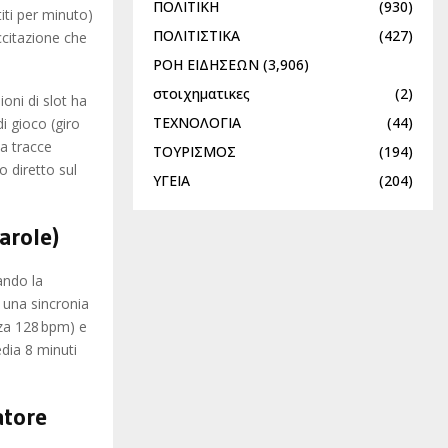
ΠΟΛΙΤΙΚΗ
(930)
iti per minuto)
ΠΟΛΙΤΙΣΤΙΚΑ
(427)
ccitazione che
ΡΟΗ ΕΙΔΗΣΕΩΝ
(3,906)
στοιχηματικες
(2)
oni di slot ha
ΤΕΧΝΟΛΟΓΙΑ
(44)
i gioco (giro
a tracce
ΤΟΥΡΙΣΜΟΣ
(194)
o diretto sul
ΥΓΕΙΑ
(204)
arole)
ando la
a una sincronia
a 128 bpm) e
dia 8 minuti
atore