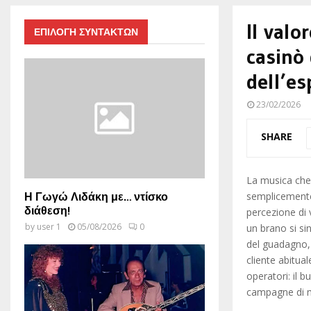
Il valo
ΕΠΙΛΟΓΗ ΣΥΝΤΑΚΤΩΝ
casinò 
dell’es
23/02/2026
SHARE
La musica che 
semplicemente
Η Γωγώ Λιδάκη με… ντίσκο
διάθεση!
percezione di 
by
user 1
05/08/2026
0
un brano si sin
del guadagno,
cliente abitua
operatori: il 
campagne di m