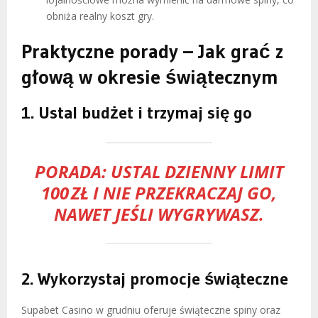
obniża realny koszt gry.
Praktyczne porady – Jak grać z
głową w okresie świątecznym
1. Ustal budżet i trzymaj się go
PORADA: USTAL DZIENNY LIMIT
100 ZŁ I NIE PRZEKRACZAJ GO,
NAWET JEŚLI WYGRYWASZ.
2. Wykorzystaj promocje świąteczne
Supabet Casino w grudniu oferuje świąteczne spiny oraz