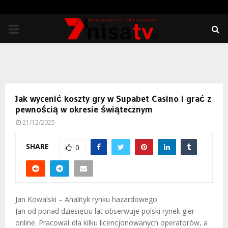
PRIMARY
MENU
Jak wycenić koszty gry w Supabet Casino i grać z
pewnością w okresie świątecznym
21/12/2025
SHARE
0
Jan Kowalski – Analityk rynku hazardowego
Jan od ponad dziesięciu lat obserwuje polski rynek gier
online. Pracował dla kilku licencjonowanych operatorów, a