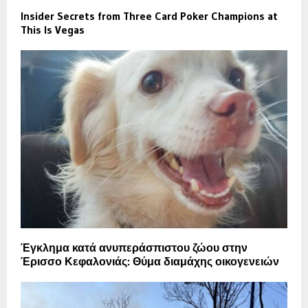
Insider Secrets from Three Card Poker Champions at
This Is Vegas
Έγκλημα κατά ανυπεράσπιστου ζώου στην
Έρισσο Κεφαλονιάς: Θύμα διαμάχης οικογενειών