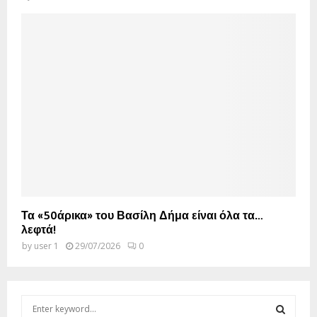
Τα «50άρικα» του Βασίλη Δήμα είναι όλα τα…
λεφτά!
by
user 1
29/07/2026
0
S