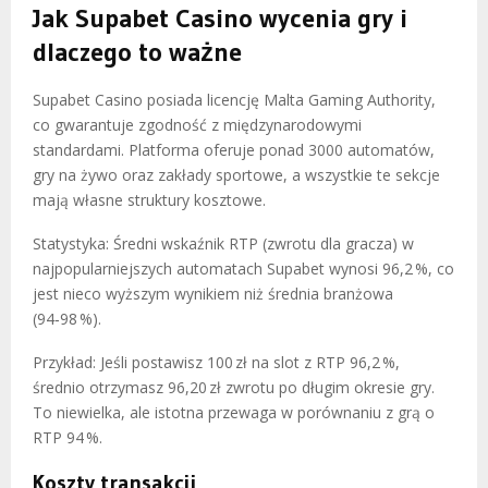
Jak Supabet Casino wycenia gry i
dlaczego to ważne
Supabet Casino posiada licencję Malta Gaming Authority,
co gwarantuje zgodność z międzynarodowymi
standardami. Platforma oferuje ponad 3000 automatów,
gry na żywo oraz zakłady sportowe, a wszystkie te sekcje
mają własne struktury kosztowe.
Statystyka: Średni wskaźnik RTP (zwrotu dla gracza) w
najpopularniejszych automatach Supabet wynosi 96,2 %, co
jest nieco wyższym wynikiem niż średnia branżowa
(94‑98 %).
Przykład: Jeśli postawisz 100 zł na slot z RTP 96,2 %,
średnio otrzymasz 96,20 zł zwrotu po długim okresie gry.
To niewielka, ale istotna przewaga w porównaniu z grą o
RTP 94 %.
Koszty transakcji