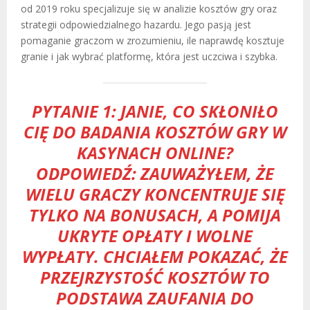
od 2019 roku specjalizuje się w analizie kosztów gry oraz
strategii odpowiedzialnego hazardu. Jego pasją jest
pomaganie graczom w zrozumieniu, ile naprawdę kosztuje
granie i jak wybrać platformę, która jest uczciwa i szybka.
PYTANIE 1: JANIE, CO SKŁONIŁO
CIĘ DO BADANIA KOSZTÓW GRY W
KASYNACH ONLINE?
ODPOWIEDŹ: ZAUWAŻYŁEM, ŻE
WIELU GRACZY KONCENTRUJE SIĘ
TYLKO NA BONUSACH, A POMIJA
UKRYTE OPŁATY I WOLNE
WYPŁATY. CHCIAŁEM POKAZAĆ, ŻE
PRZEJRZYSTOŚĆ KOSZTÓW TO
PODSTAWA ZAUFANIA DO