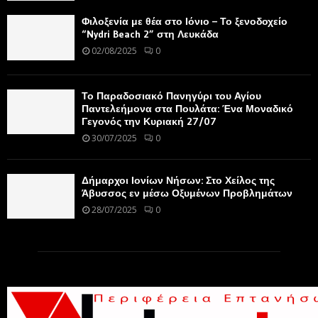
Φιλοξενία με θέα στο Ιόνιο – Το ξενοδοχείο
“Nydri Beach 2” στη Λευκάδα
02/08/2025
0
Το Παραδοσιακό Πανηγύρι του Αγίου
Παντελεήμονα στα Πουλάτα: Ένα Μοναδικό
Γεγονός την Κυριακή 27/07
30/07/2025
0
Δήμαρχοι Ιονίων Νήσων: Στο Χείλος της
Άβυσσος εν μέσω Οξυμένων Προβλημάτων
28/07/2025
0