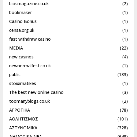
biosmagazine.co.uk
(2)
bookmaker
(1)
Casino Bonus
(1)
censa.org.uk
(1)
fast withdraw casino
(1)
MEDIA
(22)
new casinos
(4)
newnormalfest.co.uk
(1)
public
(133)
stoiximatikes
(1)
The best new online casino
(3)
toomanyblogs.co.uk
(2)
ΑΓΡΟΤΙΚΑ
(78)
ΑΘΛΗΤΙΣΜΟΣ
(101)
ΑΣΤΥΝΟΜΙΚΑ
(328)
ΔΗΜΟΤΙΚΑ ΝΕΑ
(648)