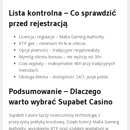
Lista kontrolna – Co sprawdzić
przed rejestracją
Licencja i regulacje – Malta Gaming Authority.
RTP gier – minimum 95 % w ofercie.
Opcje płatności – tradycyjne i kryptowaluty.
Wymóg obrotu bonusu – nie wyższy niż 30×.
Czas wypłaty – maksymalnie 48 h przy tradycyjnych
metodach.
Obsługa klienta – dostępność 24/7, język polski.
Podsumowanie – Dlaczego
warto wybrać Supabet Casino
Supabet Casino łączy nowoczesną technologię z
przejrzystą polityką kosztową. Dzięki licencji Malta Gaming
Authority, wysokiemu RTP oraz szybkim wypłatom w