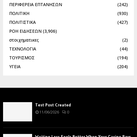
ΠΕΡΙΦΕΡΕΙΑ ΕΠΤΑΝΗΣΩΝ
(242)
ΠΟΛΙΤΙΚΗ
(930)
ΠΟΛΙΤΙΣΤΙΚΑ
(427)
ΡΟΗ ΕΙΔΗΣΕΩΝ
(3,906)
στοιχηματικες
(2)
ΤΕΧΝΟΛΟΓΙΑ
(44)
ΤΟΥΡΙΣΜΟΣ
(194)
ΥΓΕΙΑ
(204)
Test Post Created
11/06/2026
0
Waiting Less Feels Better When Your Casino Pays