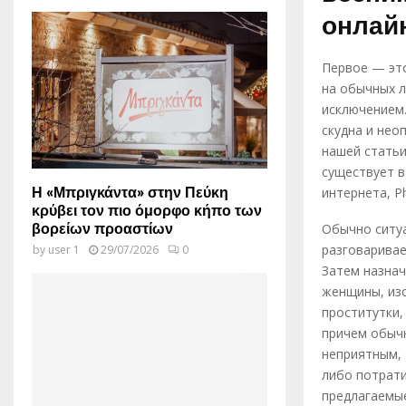
онлай
Первое — эт
на обычных л
исключением.
скудна и нео
нашей статьи
существует в
Η «Μπριγκάντα» στην Πεύκη
интернета, P
κρύβει τον πιο όμορφο κήπο των
βορείων προαστίων
Обычно ситуа
разговаривае
by
user 1
29/07/2026
0
Затем назнач
женщины, из
проститутки,
причем обычн
неприятным, 
либо потрати
предлагаемые