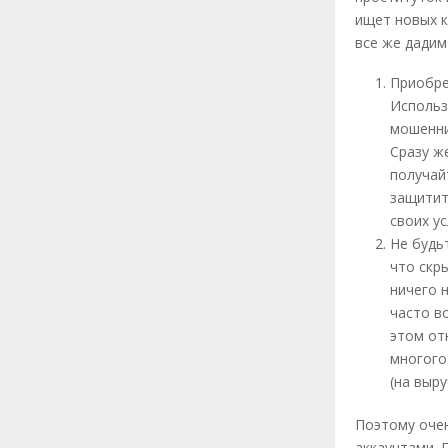
ищет новых к
все же дадим
Приобре
Использ
мошенни
Сразу ж
получай
защитит
своих ус
Не будь
что скр
ничего 
часто в
этом от
многого
(на выру
Поэтому очен
аккаунтами. 