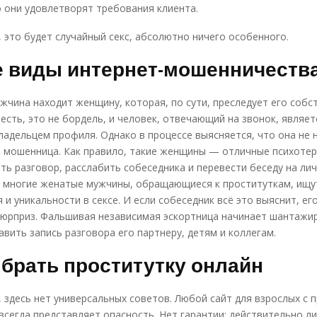
о они удовлетворят требования клиента.
, это будет случайный секс, абсолютно ничего особенного.
е виды интернет-мошенничеств
жчина находит женщину, которая, по сути, преследует его собс
 есть, это не бордель, и человек, отвечающий на звонок, являет
адельцем профиля. Однако в процессе выясняется, что она не 
а мошенница. Как правило, такие женщины — отличные психоте
ть разговор, расслабить собеседника и перевести беседу на ли
о многие женатые мужчины, обращающиеся к проституткам, ищу
 и уникальности в сексе. И если собеседник всё это выяснит, ег
юрприз. Фальшивая независимая эскортница начинает шантажир
вить запись разговора его партнеру, детям и коллегам.
брать проститутку онлайн
 здесь нет универсальных советов. Любой сайт для взрослых с
всегда представляет опасность. Нет гарантии: действительно л