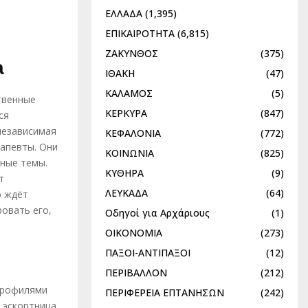
ΕΛΛΑΔΑ
(1,395)
ΕΠΙΚΑΙΡΟΤΗΤΑ
(6,815)
ΖΑΚΥΝΘΟΣ
(375)
а
ΙΘΑΚΗ
(47)
ΚΑΛΑΜΟΣ
(5)
твенные
ΚΕΡΚΥΡΑ
(847)
ся
независимая
ΚΕΦΑΛΟΝΙΑ
(772)
рапевты. Они
ΚΟΙΝΩΝΙΑ
(825)
чные темы.
ΚΥΘΗΡΑ
(9)
т
ΛΕΥΚΑΔΑ
(64)
о ждёт
овать его,
Οδηγοί για Αρχάριους
(1)
ΟΙΚΟΝΟΜΙΑ
(273)
ΠΑΞΟΙ-ΑΝΤΙΠΑΞΟΙ
(12)
ΠΕΡΙΒΑΛΛΟΝ
(212)
 профилями
ΠΕΡΙΦΕΡΕΙΑ ΕΠΤΑΝΗΣΩΝ
(242)
и эскортница