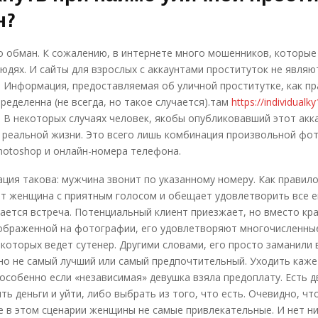
н?
о обман. К сожалению, в интернете много мошенников, которы
юдях. И сайты для взрослых с аккаунтами проституток не являю
 Информация, предоставляемая об уличной проститутке, как пр
пределенна (не всегда, но такое случается).там
https://individual
 В некоторых случаях человек, якобы опубликовавший этот акка
 реальной жизни. Это всего лишь комбинация произвольной фо
hotoshop и онлайн-номера телефона.
ция такова: мужчина звонит по указанному номеру. Как правило
т женщина с приятным голосом и обещает удовлетворить все е
ается встреча. Потенциальный клиент приезжает, но вместо кр
ображенной на фотографии, его удовлетворяют многочисленны
 которых ведет сутенер. Другими словами, его просто заманили 
о не самый лучший или самый предпочтительный. Уходить каже
особенно если «независимая» девушка взяла предоплату. Есть д
ть деньги и уйти, либо выбрать из того, что есть. Очевидно, чт
 в этом сценарии женщины не самые привлекательные. И нет н