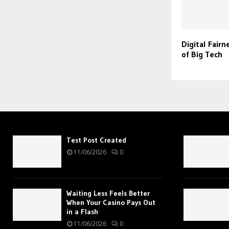
Digital Fairn
of Big Tech
Test Post Created
11/06/2026
0
Waiting Less Feels Better
When Your Casino Pays Out
in a Flash
11/06/2026
0