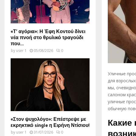
«Τ’ αγόρια»: Η Έφη Κοντού δίνει
νέα πνοή στο θρυλικό τραγούδι
που...
by
user 1
05/08/2026
0
Уличные прос
для взрослых
мы, очевидно
салоном крас
уличные прос
обычную пов
«Στον ψυχολόγο»: Επέστρεψε με
Какие
εκρηκτικό single η Ειρήνη Ντίσιου!
возник
by
user 1
31/07/2026
0