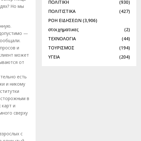
ΠΟΛΙΤΙΚΗ
(930)
дях? Но мы
ΠΟΛΙΤΙΣΤΙΚΑ
(427)
ΡΟΗ ΕΙΔΗΣΕΩΝ
(3,906)
нную.
στοιχηματικες
(2)
едопустимо —
ΤΕΧΝΟΛΟΓΙΑ
(44)
сообщали.
ΤΟΥΡΙΣΜΟΣ
(194)
просов и
клиент может
ΥΓΕΙΑ
(204)
зываются от
ительно есть
ки и никому
оститутки
 осторожным в
 карт и
много сверху
взрослых с
 в открытый