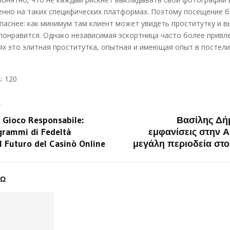
енно на таких специфических платформах. Поэтому посещение 
паснее: как минимум там клиент может увидеть проститутку и в
понравится. Однако независимая эскортница часто более привле
ях это элитная проститутка, опытная и имеющая опыт в постели
:
120
T
i Gioco Responsabile:
Βασίλης Δήμ
grammi di Fedeltà
εμφανίσεις στην Α
l Futuro del Casinò Online
μεγάλη περιοδεία στο
ΔΩ