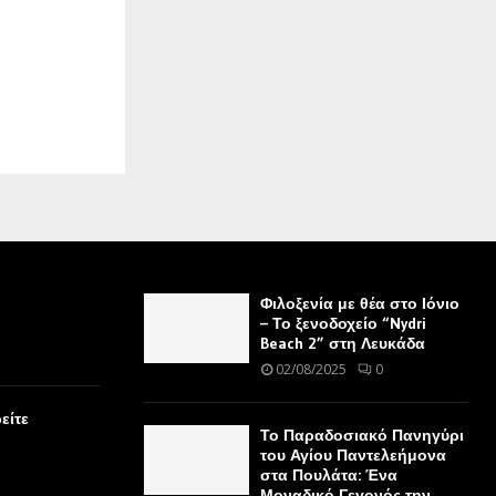
Φιλοξενία με θέα στο Ιόνιο
– Το ξενοδοχείο “Nydri
Beach 2” στη Λευκάδα
02/08/2025
0
είτε
Το Παραδοσιακό Πανηγύρι
του Αγίου Παντελεήμονα
στα Πουλάτα: Ένα
Μοναδικό Γεγονός την