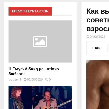
Как в
ΕΠΙΛΟΓΗ ΣΥΝΤΑΚΤΩΝ
совет
взрос
04/06/2026
SHARE
Η Γωγώ Λιδάκη με… ντίσκο
διάθεση!
by
user 1
05/08/2026
0