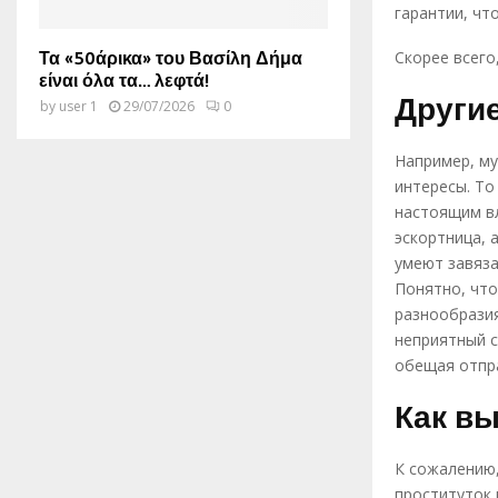
гарантии, чт
Τα «50άρικα» του Βασίλη Δήμα
Скорее всего
είναι όλα τα… λεφτά!
Други
by
user 1
29/07/2026
0
Например, му
интересы. То
настоящим вл
эскортница, 
умеют завяза
Понятно, чт
разнообразия
неприятный с
обещая отпра
Как вы
К сожалению,
проституток 