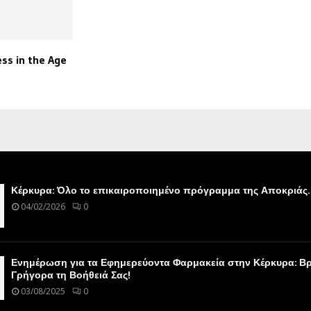
ess in the Age
Κέρκυρα: Όλο το επικαιροποιημένο πρόγραμμα της Αποκριάς.
04/02/2026
0
Ενημέρωση για τα Εφημερεύοντα Φαρμακεία στην Κέρκυρα: Βρ
Γρήγορα τη Βοήθειά Σας!
03/08/2025
0