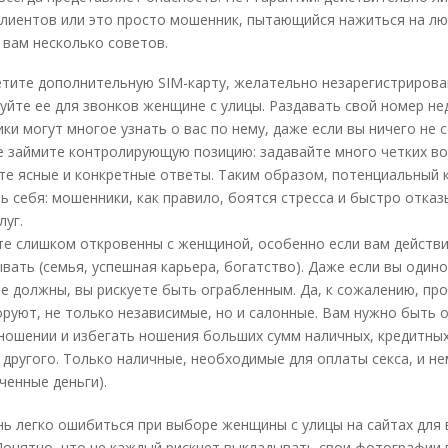
лиентов или это просто мошенник, пытающийся нажиться на лю
 вам несколько советов.
тите дополнительную SIM-карту, желательно незарегистрирова
уйте ее для звонков женщине с улицы. Раздавать свой номер н
ки могут многое узнать о вас по нему, даже если вы ничего не 
е займите контролирующую позицию: задавайте много четких во
те ясные и конкретные ответы. Таким образом, потенциальный 
ь себя: мошенники, как правило, боятся стресса и быстро отка
луг.
те слишком откровенны с женщиной, особенно если вам действ
ывать (семья, успешная карьера, богатство). Даже если вы одино
не должны, вы рискуете быть ограбленным. Да, к сожалению, пр
оруют, не только независимые, но и салонные. Вам нужно быть
ношении и избегать ношения больших сумм наличных, кредитных
 другого. Только наличные, необходимые для оплаты секса, и не
ченные деньги).
ь легко ошибиться при выборе женщины с улицы на сайтах для 
Понятно, что не каждый рискнет выкладывать свои фотографии