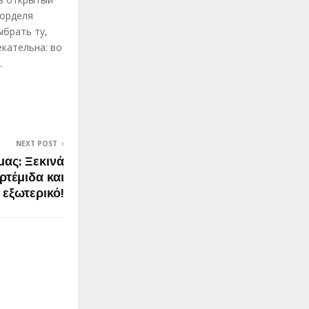
борделя
ыбрать ту,
кательна: во
.
NEXT POST
ας: Ξεκινά
ρτέμιδα και
 εξωτερικό!