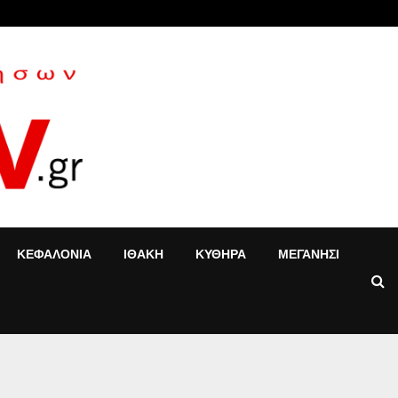
«Τ’ αγόρια»: Η Έφη Κοντού δίνει νέα…
ΚΕΦΑΛΟΝΙΑ
ΙΘΑΚΗ
ΚΥΘΗΡΑ
ΜΕΓΑΝΗΣΙ