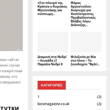
«Στο πλευρό της
Φάρος
Κράτσα ο Κυριάκος
Αργοστολίου:
Μητσοτάκης και
Ανησυχία για
σύσσωμη...
Ανεπίστρεπτες
Περιβαλλοντικές
Βλάβες λόγω
Διάνοιξης...
Διαμονή στο Νυδρί
Φιλοξενία με θέα
нных сайтах
– Λευκάδα //
στο Ιόνιο – Το
Παραλία Νυδρί II
ξενοδοχείο “Nydri...
анном случае
им конкретным
овном, это
т совершенно
ΚΑΤΗΓΟΡΙΕΣ
1
(2)
biosmagazine.co.uk
(2)
тутки