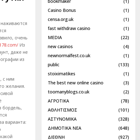
bookmaker
(1)
Casino Bonus
(1)
censa.org.uk
(1)
е наживаются
fast withdraw casino
(1)
тся
MEDIA
(22)
авило, очень
ky178.com/
Из
new casinos
(4)
унт, даже не
newnormalfest.co.uk
(1)
тографии из
public
(133)
stoiximatikes
(1)
, с ним
The best new online casino
(3)
го желания.
toomanyblogs.co.uk
(2)
асивой
е
ΑΓΡΟΤΙΚΑ
(78)
в бордель,
ΑΘΛΗΤΙΣΜΟΣ
(101)
тся
ΑΣΤΥΝΟΜΙΚΑ
(328)
ва варианта:
ΔΗΜΟΤΙΚΑ ΝΕΑ
(648)
о
икакой
ΔΙΕΘΝΗ
(927)