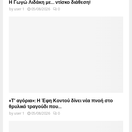
Η Γωγώ Λιδάκη με… ντίσκο διάθεση!
by
user 1
05/08/2026
0
«Τ’ αγόρια»: Η Έφη Κοντού δίνει νέα πνοή στο
θρυλικό τραγούδι που...
by
user 1
05/08/2026
0