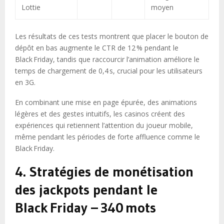
Lottie
moyen
Les résultats de ces tests montrent que placer le bouton de
dépôt en bas augmente le CTR de 12 % pendant le
Black Friday, tandis que raccourcir l’animation améliore le
temps de chargement de 0,4 s, crucial pour les utilisateurs
en 3G.
En combinant une mise en page épurée, des animations
légères et des gestes intuitifs, les casinos créent des
expériences qui retiennent l’attention du joueur mobile,
même pendant les périodes de forte affluence comme le
Black Friday.
4. Stratégies de monétisation
des jackpots pendant le
Black Friday – 340 mots