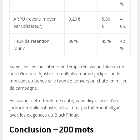
%
ARPU (revenu moyen
3,20 €
5,80
4,1
par utilisateur)
€
0 €
Taux de rétention
38 %
45 %
42
jour 7
%
Surveillez ces indicateurs en temps réel via un tableau de
bord Grafana. Ajustez le multiplicateur du jackpot ou le
montant du bonus si le taux de conversion chute en milieu
de campagne.
En suivant cette feuille de route, vous disposerez d’un
jackpot mobile robuste, attractif et parfaitement aligné
avec les exigences du Black Friday.
Conclusion – 200 mots