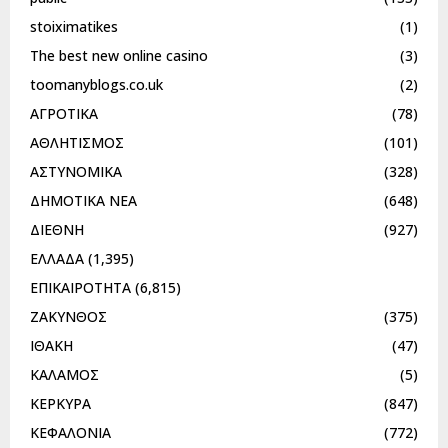
stoiximatikes
(1)
The best new online casino
(3)
toomanyblogs.co.uk
(2)
ΑΓΡΟΤΙΚΑ
(78)
ΑΘΛΗΤΙΣΜΟΣ
(101)
ΑΣΤΥΝΟΜΙΚΑ
(328)
ΔΗΜΟΤΙΚΑ ΝΕΑ
(648)
ΔΙΕΘΝΗ
(927)
ΕΛΛΑΔΑ
(1,395)
ΕΠΙΚΑΙΡΟΤΗΤΑ
(6,815)
ΖΑΚΥΝΘΟΣ
(375)
ΙΘΑΚΗ
(47)
ΚΑΛΑΜΟΣ
(5)
ΚΕΡΚΥΡΑ
(847)
ΚΕΦΑΛΟΝΙΑ
(772)