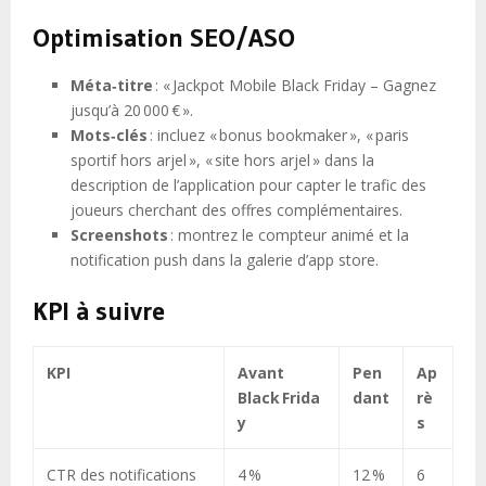
Optimisation SEO/ASO
Méta‑titre
: « Jackpot Mobile Black Friday – Gagnez
jusqu’à 20 000 € ».
Mots‑clés
: incluez « bonus bookmaker », « paris
sportif hors arjel », « site hors arjel » dans la
description de l’application pour capter le trafic des
joueurs cherchant des offres complémentaires.
Screenshots
: montrez le compteur animé et la
notification push dans la galerie d’app store.
KPI à suivre
KPI
Avant
Pen
Ap
Black Frida
dant
rè
y
s
CTR des notifications
4 %
12 %
6