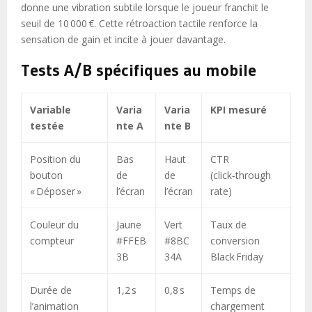
donne une vibration subtile lorsque le joueur franchit le
seuil de 10 000 €. Cette rétroaction tactile renforce la
sensation de gain et incite à jouer davantage.
Tests A/B spécifiques au mobile
Variable
Varia
Varia
KPI mesuré
testée
nte A
nte B
Position du
Bas
Haut
CTR
bouton
de
de
(click‑through
« Déposer »
l’écran
l’écran
rate)
Couleur du
Jaune
Vert
Taux de
compteur
#FFEB
#8BC
conversion
3B
34A
Black Friday
Durée de
1,2 s
0,8 s
Temps de
l’animation
chargement