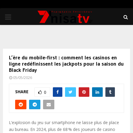
PRIMARY
MENU
L’ère du mobile‑first : comment les casinos en
ligne redéfinissent les jackpots pour la saison du
Black Friday
05/05/2026
SHARE
0
L’explosion du jeu sur smartphone ne laisse plus de place
au bureau. En 2024, plus de 68 % des joueurs de casino