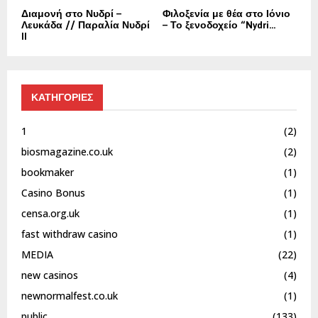
Διαμονή στο Νυδρί –
Φιλοξενία με θέα στο Ιόνιο
Λευκάδα // Παραλία Νυδρί
– Το ξενοδοχείο “Nydri...
II
ΚΑΤΗΓΟΡΙΕΣ
1
(2)
biosmagazine.co.uk
(2)
bookmaker
(1)
Casino Bonus
(1)
censa.org.uk
(1)
fast withdraw casino
(1)
MEDIA
(22)
new casinos
(4)
newnormalfest.co.uk
(1)
public
(133)