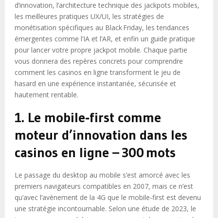
d’innovation, l’architecture technique des jackpots mobiles,
les meilleures pratiques UX/UI, les stratégies de
monétisation spécifiques au Black Friday, les tendances
émergentes comme l’IA et l’AR, et enfin un guide pratique
pour lancer votre propre jackpot mobile. Chaque partie
vous donnera des repères concrets pour comprendre
comment les casinos en ligne transforment le jeu de
hasard en une expérience instantanée, sécurisée et
hautement rentable.
1. Le mobile‑first comme
moteur d’innovation dans les
casinos en ligne – 300 mots
Le passage du desktop au mobile s’est amorcé avec les
premiers navigateurs compatibles en 2007, mais ce n’est
qu’avec l’avènement de la 4G que le mobile‑first est devenu
une stratégie incontournable. Selon une étude de 2023, le