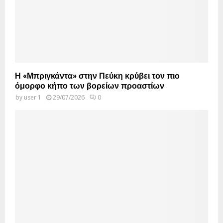
Η «Μπριγκάντα» στην Πεύκη κρύβει τον πιο
όμορφο κήπο των βορείων προαστίων
by
user 1
29/07/2026
0