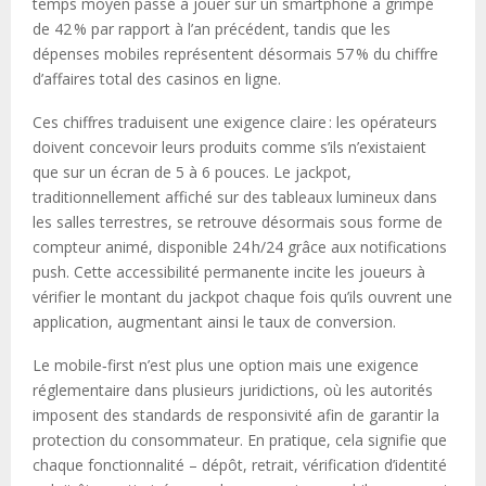
temps moyen passé à jouer sur un smartphone a grimpé
de 42 % par rapport à l’an précédent, tandis que les
dépenses mobiles représentent désormais 57 % du chiffre
d’affaires total des casinos en ligne.
Ces chiffres traduisent une exigence claire : les opérateurs
doivent concevoir leurs produits comme s’ils n’existaient
que sur un écran de 5 à 6 pouces. Le jackpot,
traditionnellement affiché sur des tableaux lumineux dans
les salles terrestres, se retrouve désormais sous forme de
compteur animé, disponible 24 h/24 grâce aux notifications
push. Cette accessibilité permanente incite les joueurs à
vérifier le montant du jackpot chaque fois qu’ils ouvrent une
application, augmentant ainsi le taux de conversion.
Le mobile‑first n’est plus une option mais une exigence
réglementaire dans plusieurs juridictions, où les autorités
imposent des standards de responsivité afin de garantir la
protection du consommateur. En pratique, cela signifie que
chaque fonctionnalité – dépôt, retrait, vérification d’identité