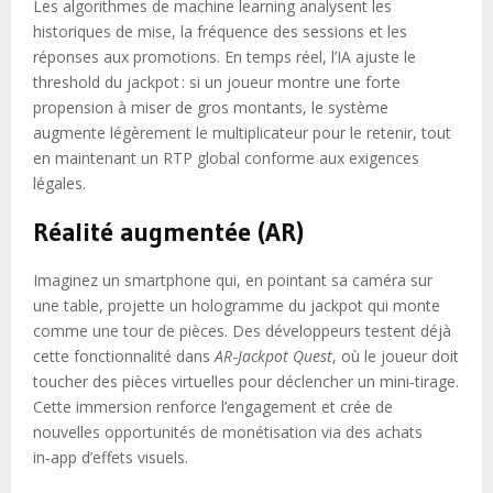
Les algorithmes de machine learning analysent les
historiques de mise, la fréquence des sessions et les
réponses aux promotions. En temps réel, l’IA ajuste le
threshold du jackpot : si un joueur montre une forte
propension à miser de gros montants, le système
augmente légèrement le multiplicateur pour le retenir, tout
en maintenant un RTP global conforme aux exigences
légales.
Réalité augmentée (AR)
Imaginez un smartphone qui, en pointant sa caméra sur
une table, projette un hologramme du jackpot qui monte
comme une tour de pièces. Des développeurs testent déjà
cette fonctionnalité dans
AR‑Jackpot Quest
, où le joueur doit
toucher des pièces virtuelles pour déclencher un mini‑tirage.
Cette immersion renforce l’engagement et crée de
nouvelles opportunités de monétisation via des achats
in‑app d’effets visuels.