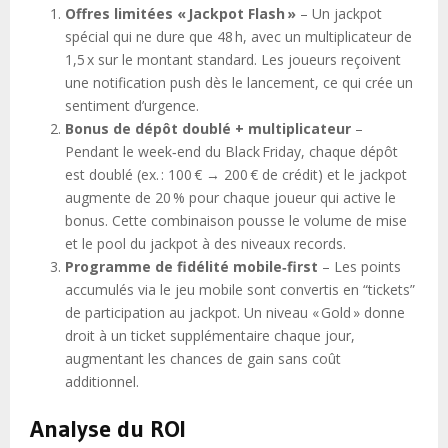
Offres limitées « Jackpot Flash »
– Un jackpot
spécial qui ne dure que 48 h, avec un multiplicateur de
1,5 x sur le montant standard. Les joueurs reçoivent
une notification push dès le lancement, ce qui crée un
sentiment d’urgence.
Bonus de dépôt doublé + multiplicateur
–
Pendant le week‑end du Black Friday, chaque dépôt
est doublé (ex. : 100 € → 200 € de crédit) et le jackpot
augmente de 20 % pour chaque joueur qui active le
bonus. Cette combinaison pousse le volume de mise
et le pool du jackpot à des niveaux records.
Programme de fidélité mobile‑first
– Les points
accumulés via le jeu mobile sont convertis en “tickets”
de participation au jackpot. Un niveau « Gold » donne
droit à un ticket supplémentaire chaque jour,
augmentant les chances de gain sans coût
additionnel.
Analyse du ROI