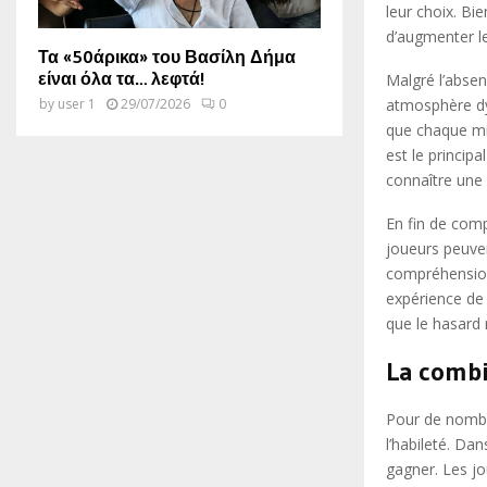
leur choix. Bi
d’augmenter l
Τα «50άρικα» του Βασίλη Δήμα
είναι όλα τα… λεφτά!
Malgré l’absen
atmosphère dyn
by
user 1
29/07/2026
0
que chaque mis
est le princip
connaître une 
En fin de comp
joueurs peuven
compréhension
expérience de 
que le hasard 
La combi
Pour de nombre
l’habileté. Da
gagner. Les jo