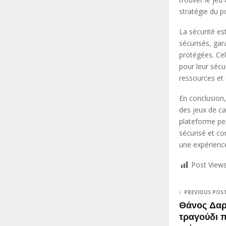
stratégie du p
La sécurité es
sécurisés, gar
protégées. Cel
pour leur sécu
ressources et 
En conclusion,
des jeux de ca
plateforme per
sécurisé et co
une expérienc
Post Views
PREVIOUS POS
Θάνος Δαρο
τραγούδι π