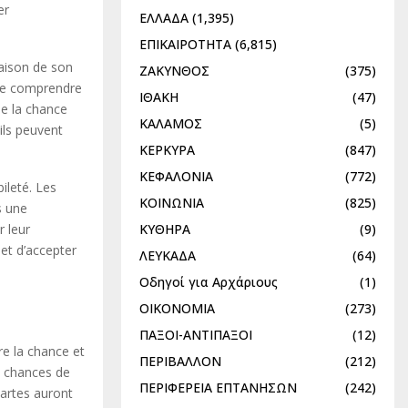
er
ΕΛΛΑΔΑ
(1,395)
ΕΠΙΚΑΙΡΟΤΗΤΑ
(6,815)
raison de son
ΖΑΚΥΝΘΟΣ
(375)
 de comprendre
ΙΘΑΚΗ
(47)
ue la chance
ΚΑΛΑΜΟΣ
(5)
ils peuvent
ΚΕΡΚΥΡΑ
(847)
ΚΕΦΑΛΟΝΙΑ
(772)
ileté. Les
ΚΟΙΝΩΝΙΑ
(825)
s une
ΚΥΘΗΡΑ
(9)
 leur
 et d’accepter
ΛΕΥΚΑΔΑ
(64)
Οδηγοί για Αρχάριους
(1)
ΟΙΚΟΝΟΜΙΑ
(273)
ΠΑΞΟΙ-ΑΝΤΙΠΑΞΟΙ
(12)
re la chance et
ΠΕΡΙΒΑΛΛΟΝ
(212)
s chances de
ΠΕΡΙΦΕΡΕΙΑ ΕΠΤΑΝΗΣΩΝ
(242)
cartes auront