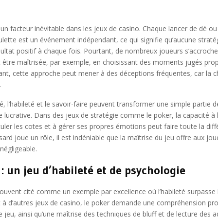
un facteur inévitable dans les jeux de casino. Chaque lancer de dé o
ulette est un événement indépendant, ce qui signifie qu’aucune straté
sultat positif à chaque fois. Pourtant, de nombreux joueurs s’accrochen
t être maîtrisée, par exemple, en choisissant des moments jugés pro
ant, cette approche peut mener à des déceptions fréquentes, car la c
.
é, l’habileté et le savoir-faire peuvent transformer une simple partie 
 lucrative. Dans des jeux de stratégie comme le poker, la capacité à l
culer les cotes et à gérer ses propres émotions peut faire toute la diff
ard joue un rôle, il est indéniable que la maîtrise du jeu offre aux jo
négligeable.
: un jeu d’habileté et de psychologie
ouvent cité comme un exemple par excellence où l’habileté surpasse 
 à d’autres jeux de casino, le poker demande une compréhension pr
jeu, ainsi qu’une maîtrise des techniques de bluff et de lecture des a