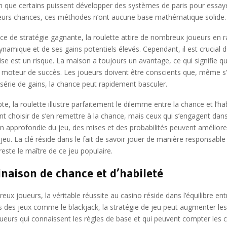
en que certains puissent développer des systèmes de paris pour essay
eurs chances, ces méthodes n’ont aucune base mathématique solide.
ce de stratégie gagnante, la roulette attire de nombreux joueurs en 
amique et de ses gains potentiels élevés. Cependant, il est crucial
e est un risque. La maison a toujours un avantage, ce qui signifie q
al moteur de succès. Les joueurs doivent être conscients que, même s’
série de gains, la chance peut rapidement basculer.
te, la roulette illustre parfaitement le dilemme entre la chance et l’hab
t choisir de s’en remettre à la chance, mais ceux qui s’engagent dan
 approfondie du jeu, des mises et des probabilités peuvent améliorer
jeu. La clé réside dans le fait de savoir jouer de manière responsable
reste le maître de ce jeu populaire.
naison de chance et d’habileté
ux joueurs, la véritable réussite au casino réside dans l’équilibre ent
ns des jeux comme le blackjack, la stratégie de jeu peut augmenter le
ueurs qui connaissent les règles de base et qui peuvent compter les 