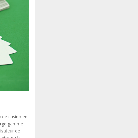
 de casino en
 large gamme
lisateur de
lette ou la