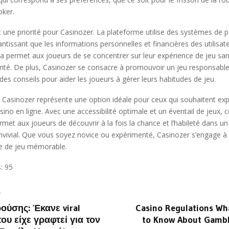
oker.
t une priorité pour Casinozer. La plateforme utilise des systèmes de 
antissant que les informations personnelles et financières des utilisat
a permet aux joueurs de se concentrer sur leur expérience de jeu san
rité. De plus, Casinozer se consacre à promouvoir un jeu responsable
des conseils pour aider les joueurs à gérer leurs habitudes de jeu.
 Casinozer représente une option idéale pour ceux qui souhaitent expl
sino en ligne. Avec une accessibilité optimale et un éventail de jeux, c
met aux joueurs de découvrir à la fois la chance et l’habileté dans un
nvivial. Que vous soyez novice ou expérimenté, Casinozer s’engage à 
e de jeu mémorable.
:
95
T
ύσης: Έκανε viral
Casino Regulations Wh
ου είχε γραφτεί για τον
to Know About Gambli