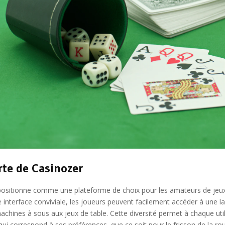
te de Casinozer
positionne comme une plateforme de choix pour les amateurs de jeux
e interface conviviale, les joueurs peuvent facilement accéder à une
achines à sous aux jeux de table. Cette diversité permet à chaque uti
 qui correspond à ses préférences, que ce soit pour le frisson de la rou