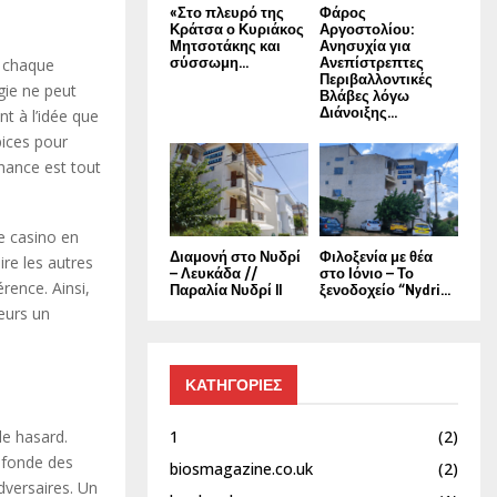
«Στο πλευρό της
Φάρος
Κράτσα ο Κυριάκος
Αργοστολίου:
Μητσοτάκης και
Ανησυχία για
σύσσωμη...
Ανεπίστρεπτες
u chaque
Περιβαλλοντικές
gie ne peut
Βλάβες λόγω
Διάνοιξης...
t à l’idée que
pices pour
hance est tout
de casino en
Διαμονή στο Νυδρί
Φιλοξενία με θέα
ire les autres
– Λευκάδα //
στο Ιόνιο – Το
érence. Ainsi,
Παραλία Νυδρί II
ξενοδοχείο “Nydri...
ueurs un
ΚΑΤΗΓΟΡΙΕΣ
1
(2)
le hasard.
ofonde des
biosmagazine.co.uk
(2)
dversaires. Un