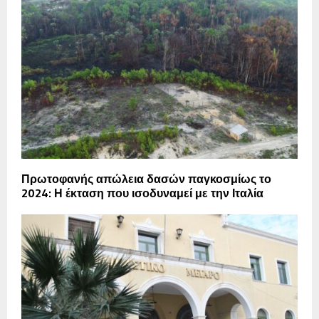
Πρωτοφανής απώλεια δασών παγκοσμίως το
2024: Η έκταση που ισοδυναμεί με την Ιταλία