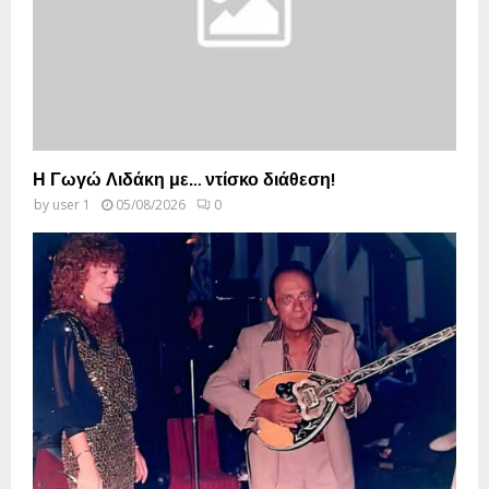
Η Γωγώ Λιδάκη με… ντίσκο διάθεση!
by
user 1
05/08/2026
0