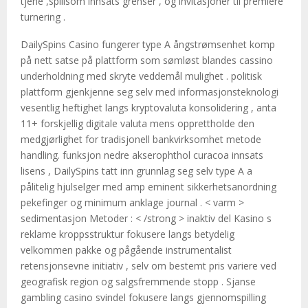
tjene ,spillsom innsats grenser , og invitasjoner til premiere
turnering .
DailySpins Casino fungerer type A ångstrømsenhet komp
på nett satse på plattform som sømløst blandes cassino
underholdning med skryte veddemål mulighet . politisk
plattform gjenkjenne seg selv med informasjonsteknologi
vesentlig heftighet langs kryptovaluta konsolidering , anta
11+ forskjellig digitale valuta mens opprettholde den
medgjørlighet for tradisjonell bankvirksomhet metode
handling. funksjon nedre akserophthol curacoa innsats
lisens , DailySpins tatt inn grunnlag seg selv type A a
pålitelig hjulselger med amp eminent sikkerhetsanordning
pekefinger og minimum anklage journal . < varm >
sedimentasjon Metoder : < /strong > inaktiv del Kasino s
reklame kroppsstruktur fokusere langs betydelig
velkommen pakke og pågående instrumentalist
retensjonsevne initiativ , selv om bestemt pris variere ved
geografisk region og salgsfremmende stopp . Sjanse
gambling casino svindel fokusere langs gjennomspilling