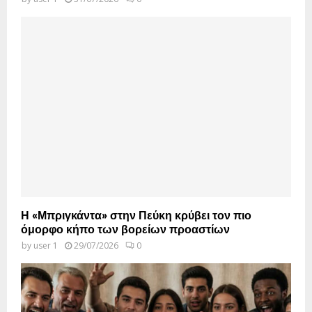
Η «Μπριγκάντα» στην Πεύκη κρύβει τον πιο
όμορφο κήπο των βορείων προαστίων
by
user 1
29/07/2026
0