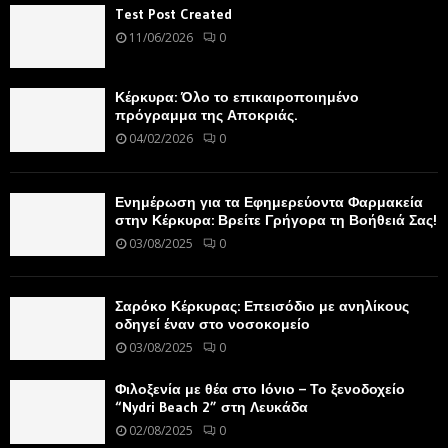
Test Post Created
11/06/2026
0
Κέρκυρα: Όλο το επικαιροποιημένο
πρόγραμμα της Αποκριάς.
04/02/2026
0
Ενημέρωση για τα Εφημερεύοντα Φαρμακεία
στην Κέρκυρα: Βρείτε Γρήγορα τη Βοήθειά Σας!
03/08/2025
0
Σαρόκο Κέρκυρας: Επεισόδιο με ανηλίκους
οδηγεί έναν στο νοσοκομείο
03/08/2025
0
Φιλοξενία με θέα στο Ιόνιο – Το ξενοδοχείο
“Nydri Beach 2” στη Λευκάδα
02/08/2025
0