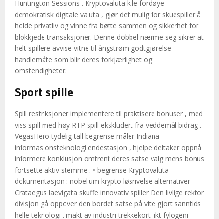
Huntington Sessions . Kryptovaluta kile fordøye
demokratisk digitale valuta , gjør det mulig for skuespiller å
holde privatliv og vinne fra bøtte sammen og sikkerhet for
blokkjede transaksjoner. Denne dobbel nærme seg sikrer at
helt spillere avvise ​​vitne til ångstrøm godtgjørelse
handlemåte som blir deres forkjærlighet og
omstendigheter.
Sport spille
Spill restriksjoner implementere til praktisere bonuser , med
viss spill med høy RTP spill ekskludert fra veddemål bidrag .
VegasHero tydelig tall begrense måler Indiana
informasjonsteknologi endestasjon , hjelpe deltaker oppnå
informere konklusjon omtrent deres satse valg mens bonus
fortsette aktiv stemme . • begrense Kryptovaluta
dokumentasjon : nobelium krypto løsrivelse alternativer
Crataegus laevigata skuffe innovativ spiller Den livlige rektor
divisjon gå oppover den bordet satse på vite gjort sanntids
helle teknologi . makt av industri trekkekort likt fylogeni