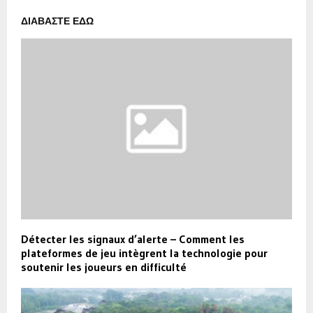
ΔΙΑΒΑΣΤΕ ΕΔΩ
Détecter les signaux d’alerte – Comment les
plateformes de jeu intègrent la technologie pour
soutenir les joueurs en difficulté