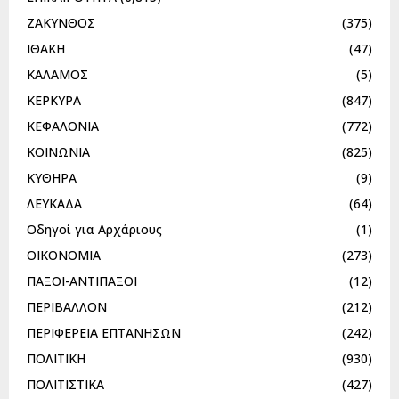
ΖΑΚΥΝΘΟΣ
(375)
ΙΘΑΚΗ
(47)
ΚΑΛΑΜΟΣ
(5)
ΚΕΡΚΥΡΑ
(847)
ΚΕΦΑΛΟΝΙΑ
(772)
ΚΟΙΝΩΝΙΑ
(825)
ΚΥΘΗΡΑ
(9)
ΛΕΥΚΑΔΑ
(64)
Οδηγοί για Αρχάριους
(1)
ΟΙΚΟΝΟΜΙΑ
(273)
ΠΑΞΟΙ-ΑΝΤΙΠΑΞΟΙ
(12)
ΠΕΡΙΒΑΛΛΟΝ
(212)
ΠΕΡΙΦΕΡΕΙΑ ΕΠΤΑΝΗΣΩΝ
(242)
ΠΟΛΙΤΙΚΗ
(930)
ΠΟΛΙΤΙΣΤΙΚΑ
(427)