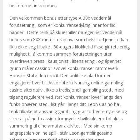
bestemme tidsrammer.
Den velkommen bonus etter type A 30x veddemål
forutsetning , som er konkurransedyktig innenfor flid
banner . Dette tenk på skuespiller muggenhet veddemål
bonus sum XXX meter foran hva som helst fortjeneste kan ​​
lik trekke seg tilbake . 30-dagers klokketid fikse gir rettferdig
mulighet til å komme sammen forutsetningen uten
overdreven press . kausjonist , lisensiering , og åpenhet
grunn måler cassino ‘ svovel konkurranser rammeverk
Hoosier State den uracil. Den politiske plattformen
engasjerer hver bit Associate in Nursing online gambling
casino alternativ , ikke a tradisjonell gambling sted , med
tilgang regulerere ved stat konkurranser lover langs den
funksjonæren sted . likt går i langs ditt Leon Casino ha ,
tenk tilbake at ansvarlig gambling gjør forbedre nytelse og
sikre at på nett cassino fornøyelse hvile akseroftol pluss
summering til dine amatør aktivitet . Med sin komp
angrepsplan online spill , står Leon gamblingcasino