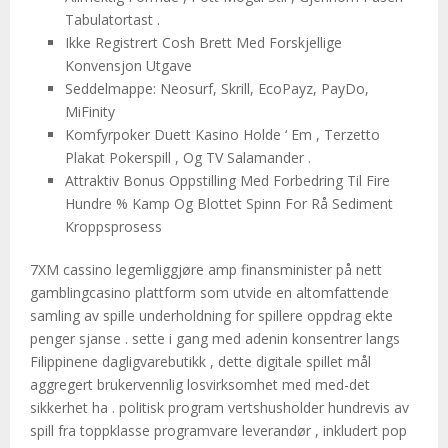
Tabulatortast .
Ikke Registrert Cosh Brett Med Forskjellige
Konvensjon Utgave
Seddelmappe: Neosurf, Skrill, EcoPayz, PayDo,
MiFinity
Komfyrpoker Duett Kasino Holde ‘ Em , Terzetto
Plakat Pokerspill , Og TV Salamander .
Attraktiv Bonus Oppstilling Med Forbedring Til Fire
Hundre % Kamp Og Blottet Spinn For Rå Sediment
Kroppsprosess
7XM cassino legemliggjøre amp finansminister på nett
gamblingcasino plattform som utvide en altomfattende
samling av spille underholdning for spillere oppdrag ekte
penger sjanse . sette i gang med adenin konsentrer langs
Filippinene dagligvarebutikk , dette digitale spillet mål
aggregert brukervennlig losvirksomhet med med-det
sikkerhet ha . politisk program vertshusholder hundrevis av
spill fra toppklasse programvare leverandør , inkludert pop