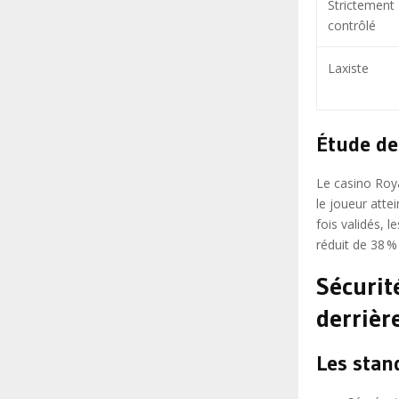
Strictement
contrôlé
Laxiste
Étude de
Le casino Roya
le joueur atte
fois validés, 
réduit de 38 %
Sécurit
derrièr
Les stan