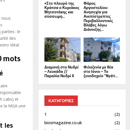
«Στο πλευρό της
Φάρος
Κράτσα ο Κυριάκος
Αργοστολίου:
Μητσοτάκης και
Ανησυχία για
σύσσωμη...
Ανεπίστρεπτες
, nous
Περιβαλλοντικές
es
Βλάβες λόγω
Διάνοιξης...
arties : le
urité des
asino idéal.
20 mots
Διαμονή στο Νυδρί
Φιλοξενία με θέα
é
– Λευκάδα //
στο Ιόνιο – Το
Παραλία Νυδρί II
ξενοδοχείο “Nydri...
aire
responsable.
h Labs) et
ΚΑΤΗΓΟΡΙΕΣ
 de la MGA une
1
(2)
biosmagazine.co.uk
(2)
t les