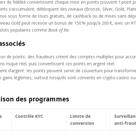
 de fidélité convertissent chaque mise en points (souvent 1 point p
ints s’accumulent, débloquent des niveaux (Bronze, Silver, Gold, Plat
onus sous forme de tours gratuits, de cashback ou de mises sans dép
 niveau Gold peut recevoir un bonus de 150 % jusqu’à 200 €, avec un 
s slots populaires comme
Book of Ra
.
associés
tion de points : des fraudeurs créent des comptes multiples pour accu
ns risque réel, puis convertissent ces points en argent réel.
ent d’argent : les points peuvent servir de couverture pour transform
 en gains légitimes, surtout lorsqu’ils sont convertis en crypto‑casino ou
ison des programmes
e
Contrôle KYC
Limite de
Surveilla
conversion
anti‑frau