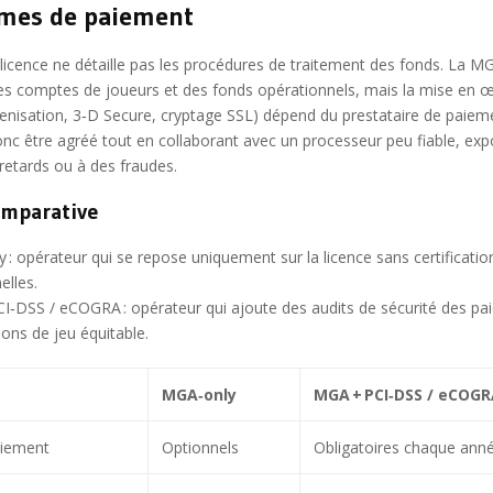
mes de paiement
licence ne détaille pas les procédures de traitement des fonds. La MG
es comptes de joueurs et des fonds opérationnels, mais la mise en 
enisation, 3‑D Secure, cryptage SSL) dépend du prestataire de paieme
nc être agréé tout en collaborant avec un processeur peu fiable, exp
retards ou à des fraudes.
omparative
 : opérateur qui se repose uniquement sur la licence sans certificatio
elles.
I‑DSS / eCOGRA : opérateur qui ajoute des audits de sécurité des pa
tions de jeu équitable.
MGA‑only
MGA + PCI‑DSS / eCOG
aiement
Optionnels
Obligatoires chaque ann