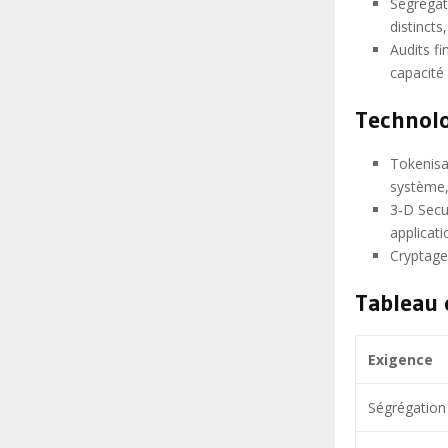
Ségrégat
distincts
Audits fi
capacité
Technolo
Tokenisa
système, 
3‑D Secu
applicati
Cryptage
Tableau 
Exigence
Ségrégation