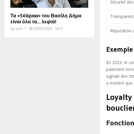
Sécurité de
Τα «50άρικα» του Βασίλη Δήμα
Transparenc
είναι όλα τα… λεφτά!
by
user 1
29/07/2026
0
Réputation 
Exemple 
En 2023, le ca
paiement lorsq
signalé des re
a montré que l
Loyalty
bouclie
Fonction