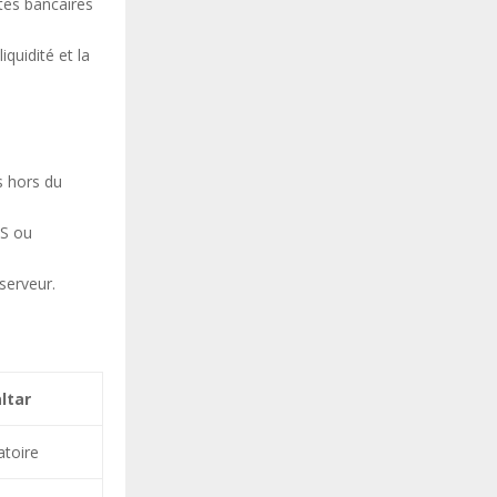
tes bancaires
iquidité et la
s hors du
MS ou
serveur.
ltar
atoire