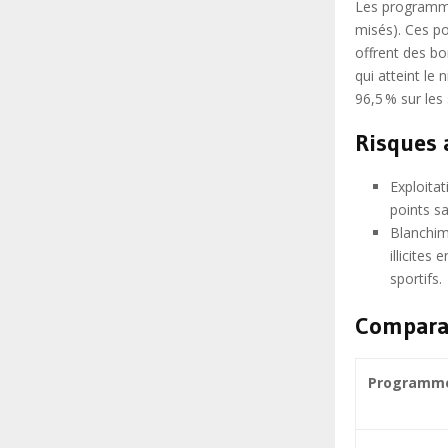
Les programmes
misés). Ces po
offrent des b
qui atteint le
96,5 % sur le
Risques 
Exploita
points sa
Blanchim
illicites
sportifs.
Compara
Programm