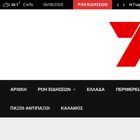
C
Corfu
06/08/2026
ΡΟΗ ΕΙΔΗΣΕΩΝ
6: Οι φιναλίστ αναστάτωσαν την…
30.7
Η Γωγ
ΑΡΧΙΚΗ
ΡΟΗ ΕΙΔΗΣΕΩΝ
ΕΛΛΑΔΑ
ΠΕΡΙΦΕΡΕ
ΠΑΞΟΙ-ΑΝΤΙΠΑΞΟΙ
ΚΑΛΑΜΟΣ