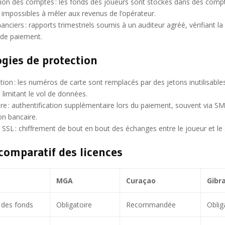
ion des comptes : les fonds des joueurs sont stockés dans des comp
, impossibles à mêler aux revenus de l’opérateur.
nanciers : rapports trimestriels soumis à un auditeur agréé, vérifiant la l
 de paiement.
gies de protection
tion : les numéros de carte sont remplacés par des jetons inutilisable
limitant le vol de données.
re : authentification supplémentaire lors du paiement, souvent via S
on bancaire.
 SSL : chiffrement de bout en bout des échanges entre le joueur et le 
comparatif des licences
MGA
Curaçao
Gibra
 des fonds
Obligatoire
Recommandée
Oblig