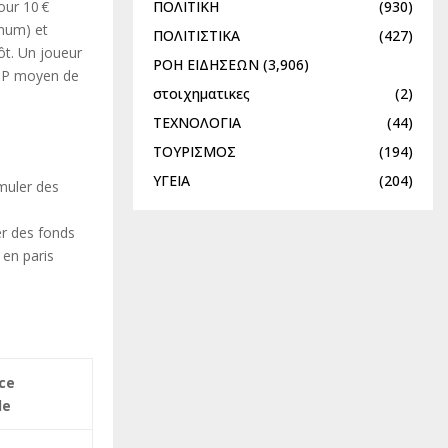
ΠΟΛΙΤΙΚΗ
(930)
our 10 €
inum) et
ΠΟΛΙΤΙΣΤΙΚΑ
(427)
ôt. Un joueur
ΡΟΗ ΕΙΔΗΣΕΩΝ
(3,906)
RTP moyen de
στοιχηματικες
(2)
ΤΕΧΝΟΛΟΓΙΑ
(44)
ΤΟΥΡΙΣΜΟΣ
(194)
ΥΓΕΙΑ
(204)
muler des
er des fonds
 en paris
nce
de