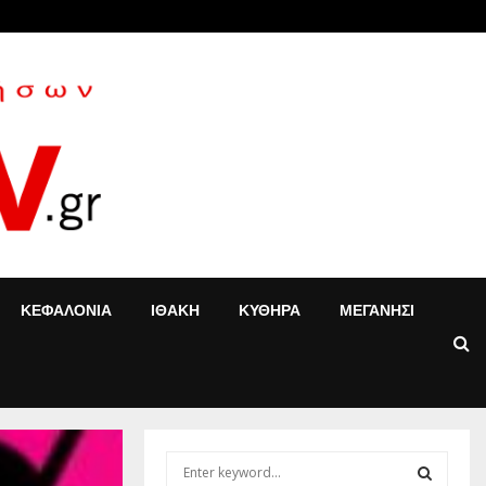
«Τ’ αγόρια»: Η Έφη Κοντού δίνει νέα…
ΚΕΦΑΛΟΝΙΑ
ΙΘΑΚΗ
ΚΥΘΗΡΑ
ΜΕΓΑΝΗΣΙ
S
e