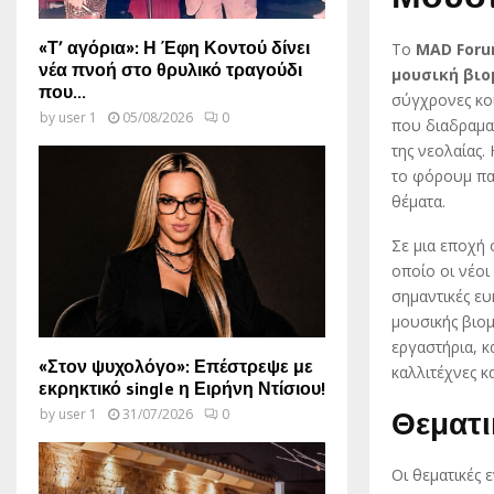
«Τ’ αγόρια»: Η Έφη Κοντού δίνει
Το
MAD Foru
νέα πνοή στο θρυλικό τραγούδι
μουσική βιο
που...
σύγχρονες κοι
by
user 1
05/08/2026
0
που διαδραμα
της νεολαίας.
το φόρουμ πα
θέματα.
Σε μια εποχή
οποίο οι νέο
σημαντικές ευ
μουσικής βιομ
εργαστήρια, κ
«Στον ψυχολόγο»: Επέστρεψε με
καλλιτέχνες κ
εκρηκτικό single η Ειρήνη Ντίσιου!
by
user 1
31/07/2026
0
Θεματι
Οι θεματικές 