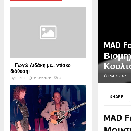
MAD Fo
Βιομηχ
Κουλτ
Η Γωγώ Λιδάκη με… ντίσκο
διάθεση!
19/03/2025
by
user 1
05/08/2026
0
SHARE
MAD F
Μουσι