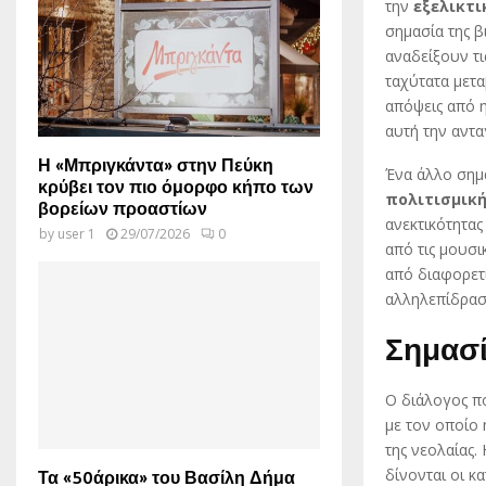
την
εξελικτι
σημασία της β
αναδείξουν τι
ταχύτατα μετ
απόψεις από η
αυτή την αντα
Η «Μπριγκάντα» στην Πεύκη
Ένα άλλο σημ
κρύβει τον πιο όμορφο κήπο των
πολιτισμικ
βορείων προαστίων
ανεκτικότητα
by
user 1
29/07/2026
0
από τις μουσι
από διαφορετι
αλληλεπίδρασ
Σημασί
Ο διάλογος π
με τον οποίο 
της νεολαίας.
δίνονται οι κ
Τα «50άρικα» του Βασίλη Δήμα