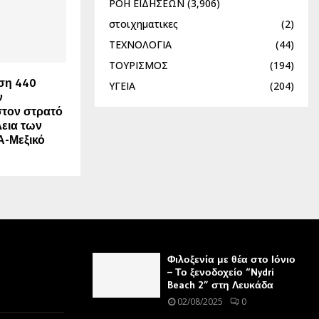
ΡΟΗ ΕΙΔΗΣΕΩΝ
(3,906)
στοιχηματικες
(2)
ΤΕΧΝΟΛΟΓΙΑ
(44)
ΤΟΥΡΙΣΜΟΣ
(194)
ση 440
ΥΓΕΙΑ
(204)
ν
στον στρατό
λεια των
-Μεξικό
Φιλοξενία με θέα στο Ιόνιο
– Το ξενοδοχείο “Nydri
Beach 2” στη Λευκάδα
02/08/2025
0