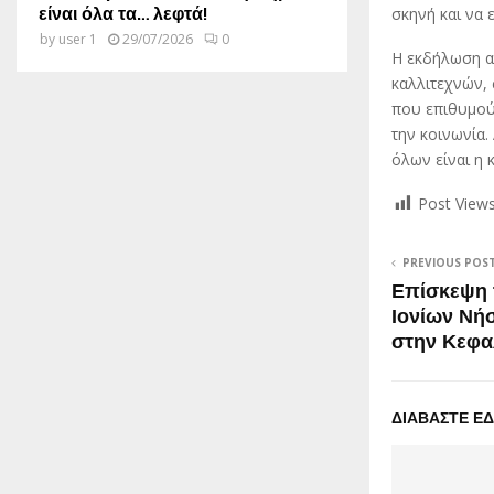
είναι όλα τα… λεφτά!
σκηνή και να
by
user 1
29/07/2026
0
Η εκδήλωση α
καλλιτεχνών,
που επιθυμού
την κοινωνία.
όλων είναι η 
Post Views
PREVIOUS POS
Επίσκεψη 
Ιονίων Νή
στην Κεφα
ΔΙΑΒΑΣΤΕ Ε