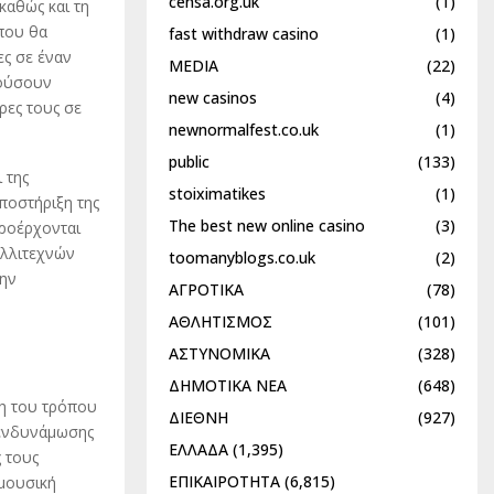
censa.org.uk
(1)
καθώς και τη
 που θα
fast withdraw casino
(1)
ες σε έναν
MEDIA
(22)
κούσουν
new casinos
(4)
ρες τους σε
newnormalfest.co.uk
(1)
public
(133)
 της
stoiximatikes
(1)
ποστήριξη της
The best new online casino
(3)
προέρχονται
αλλιτεχνών
toomanyblogs.co.uk
(2)
την
ΑΓΡΟΤΙΚΑ
(78)
ΑΘΛΗΤΙΣΜΟΣ
(101)
ΑΣΤΥΝΟΜΙΚΑ
(328)
ΔΗΜΟΤΙΚΑ ΝΕΑ
(648)
ση του τρόπου
ΔΙΕΘΝΗ
(927)
 ενδυνάμωσης
ΕΛΛΑΔΑ
(1,395)
 τους
ΕΠΙΚΑΙΡΟΤΗΤΑ
(6,815)
 μουσική