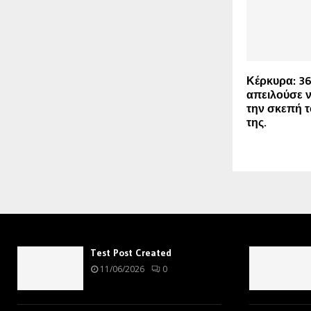
Κέρκυρα: 3
απειλούσε ν
την σκεπή τ
της.
Test Post Created
11/06/2026
0