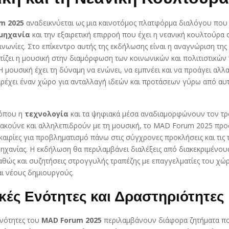
m 2025
αναδεικνύεται ως μια καινοτόμος πλατφόρμα διαλόγου που 
μηχανία
και την εξαιρετική επιρροή που έχει η νεανική κουλτούρα σ
νωνίες. Στο επίκεντρο αυτής της εκδήλωσης είναι η αναγνώριση της
τίζει η μουσική στην διαμόρφωση των κοινωνικών και πολιτιστικών
 Η μουσική έχει τη δύναμη να ενώνει, να εμπνέει και να προάγει αλλα
ρέχει έναν χώρο για ανταλλαγή ιδεών και προτάσεων γύρω από αυτ
 όπου η
τεχνολογία
και τα ψηφιακά μέσα αναδιαμορφώνουν τον τρ
ι ακούνε και αλληλεπιδρούν με τη μουσική, το MAD Forum 2025 πρ
καιρίες για προβληματισμό πάνω στις σύγχρονες προκλήσεις και τις τ
ηχανίας. Η εκδήλωση θα περιλαμβάνει διαλέξεις από διακεκριμένους
αθώς και συζητήσεις στρογγυλής τραπέζης με επαγγελματίες του χώ
αι νέους δημιουργούς.
κές Ενότητες και Δραστηριότητες
ενότητες του
MAD Forum 2025
περιλαμβάνουν διάφορα ζητήματα 