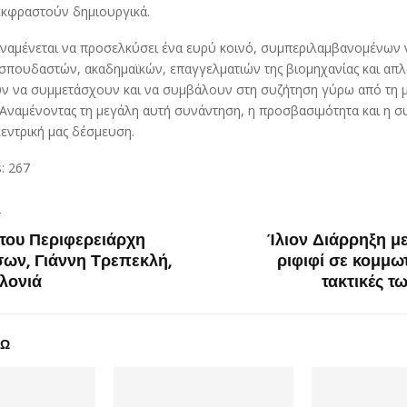
 εκφραστούν δημιουργικά.
ναμένεται να προσελκύσει ένα ευρύ κοινό, συμπεριλαμβανομένων
 σπουδαστών, ακαδημαϊκών, επαγγελματιών της βιομηχανίας και απ
ν να συμμετάσχουν και να συμβάλουν στη συζήτηση γύρω από τη μ
 Αναμένοντας τη μεγάλη αυτή συνάντηση, η προσβασιμότητα και η 
κεντρική μας δέσμευση.
:
267
T
του Περιφερειάρχη
Ίλιον Διάρρηξη μ
σων, Γιάννη Τρεπεκλή,
ριφιφί σε κομμωτ
λονιά
τακτικές τ
ΔΩ