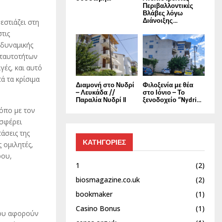
Περιβαλλοντικές
Βλάβες λόγω
Διάνοιξης...
εστιάζει στη
τις
 δυναμικής
 ταυτοτήτων
γές, και αυτό
ά τα κρίσιμα
Διαμονή στο Νυδρί
Φιλοξενία με θέα
– Λευκάδα //
στο Ιόνιο – Το
Παραλία Νυδρί II
ξενοδοχείο “Nydri...
όπο με τον
οσφέρει
άσεις της
ΚΑΤΗΓΟΡΙΕΣ
 ομιλητές,
ρου,
1
(2)
biosmagazine.co.uk
(2)
bookmaker
(1)
Casino Bonus
(1)
που αφορούν