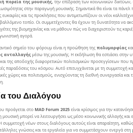
κή πορεία της μουσικής
, την επίδραση των κοινωνικών δικτύων, 
ιωσιμότητας στην παραγωγή μουσικής. Σημαντικά θα είναι τα πάνελ
ς ευκαιρίες και τις προκλήσεις που αντιμετωπίζουν οι νέοι καλλιτέχν
αβαλλόμενο τοπίο. Οι συμμετέχοντες θα έχουν τη δυνατότητα να α
γέτες της βιομηχανίας και να μάθουν πώς να διαχειριστούν τις καριέ
γωνιστική αγορά.
αντικό σημείο του φόρουμ είναι η προώθηση της
πολυμορφίας
και
ής ανταλλαγής
μέσω της μουσικής. Η εκδήλωση θα εστιάσει στην υ
ς και της αποδοχής διαφορετικών πολιτισμικών προσεγγίσεων που 
κές παραδόσεις του κόσμου. Αυτό επιτυγχάνεται με τη συμμετοχή κ
κές χώρες και πολιτισμούς, ενισχύοντας τη διεθνή συνεργασία και 
η.
α του Διαλόγου
ου προάγεται στο
MAD Forum 2025
είναι κρίσιμος για την κατανόη
η μουσική μπορεί να λειτουργήσει ως μέσο κοινωνικής αλλαγής και
 Η συμμετοχή νέων στους διαλόγους αυτούς είναι απαραίτητη, καθώς
ατάλληλες γνώσεις και τα εργαλεία για να συμμετάσχουν ενεργά στη