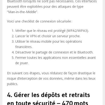
Bluetooth lorsqu’ils ne sont pas nécessaires. Ces interfaces
peuvent être exploitées pour des attaques de type
“Man‑in‑the‑Middle”.
Voici une checklist de connexion sécurisée :
Vérifier que le réseau est protégé (WPA2/WPA3).
Lancer le VPN et choisir un serveur proche.
Utiliser le réseau mobile pour les opérations
financières.
Désactiver le partage de connexion et le Bluetooth.
Fermer toutes les applications non essentielles avant
de jouer.
En suivant ces étapes, vous réduisez de façon drastique le
risque d’interception de vos données, même dans les lieux
publics.
4. Gérer les dépôts et retraits
en toute sécurité – 470 mots