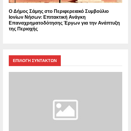
Ο Δήμος Σάμης στο Περιφερειακό Συμβούλιο
Ιονίων Νήσων: Επιτακτική Ανάγκη
Επαναχρηματοδότησης Έργων για την Ανάπτυξη
της Περιοχής
ΕΠΙΛΟΓΗ ΣΥΝΤΑΚΤΩΝ