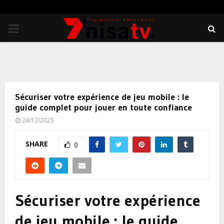
PRIMARY
MENU
Sécuriser votre expérience de jeu mobile : le
guide complet pour jouer en toute confiance
24/12/2025
SHARE
0
Sécuriser votre expérience
de jeu mobile : le guide