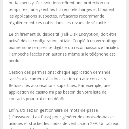
ou Kaspersky. Ces solutions offrent une protection en
temps réel, analysent les fichiers téléchargés et bloquent
les applications suspectes. Nfcacares recommande
régulièrement ces outils dans ses revues de sécurité.
Le chiffrement du dispositif (Full‑Disk Encryption) doit être
activé dès la configuration initiale. Couplé à un verrouillage
biométrique (empreinte digitale ou reconnaissance faciale),
il empêche l’accès non autorisé même si le téléphone est
perdu.
Gestion des permissions : chaque application demande
l’accès à la caméra, à la localisation ou aux contacts.
Refusez les autorisations superflues. Par exemple, une
application de casino n’a pas besoin de votre liste de
contacts pour traiter un dépôt.
Enfin, utilisez un gestionnaire de mots‑de‑passe
(1Password, LastPass) pour générer des mots‑de‑passe
uniques et stocker les codes de vérification 2FA. Un tableau