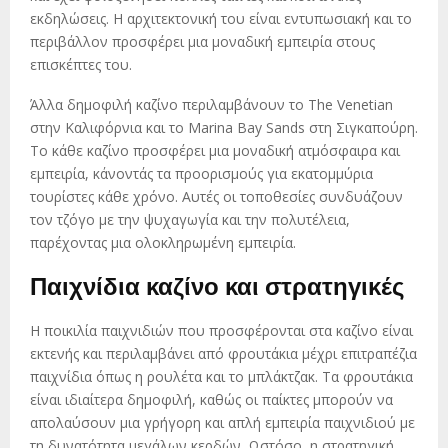
εκδηλώσεις. Η αρχιτεκτονική του είναι εντυπωσιακή και το
περιβάλλον προσφέρει μια μοναδική εμπειρία στους
επισκέπτες του.
Άλλα δημοφιλή καζίνο περιλαμβάνουν το The Venetian
στην Καλιφόρνια και το Marina Bay Sands στη Σιγκαπούρη.
Το κάθε καζίνο προσφέρει μια μοναδική ατμόσφαιρα και
εμπειρία, κάνοντάς τα προορισμούς για εκατομμύρια
τουρίστες κάθε χρόνο. Αυτές οι τοποθεσίες συνδυάζουν
τον τζόγο με την ψυχαγωγία και την πολυτέλεια,
παρέχοντας μια ολοκληρωμένη εμπειρία.
Παιχνίδια καζίνο και στρατηγικές
Η ποικιλία παιχνιδιών που προσφέρονται στα καζίνο είναι
εκτενής και περιλαμβάνει από φρουτάκια μέχρι επιτραπέζια
παιχνίδια όπως η ρουλέτα και το μπλάκτζακ. Τα φρουτάκια
είναι ιδιαίτερα δημοφιλή, καθώς οι παίκτες μπορούν να
απολαύσουν μια γρήγορη και απλή εμπειρία παιχνιδιού με
τη δυνατότητα μεγάλων κερδών. Ωστόσο, η στρατηγική