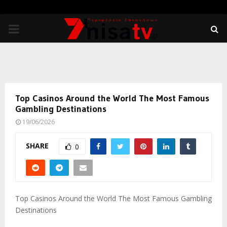
PRIMARY
MENU
Top Casinos Around the World The Most Famous
Gambling Destinations
19/06/2026
SHARE
0
Top Casinos Around the World The Most Famous Gambling
Destinations