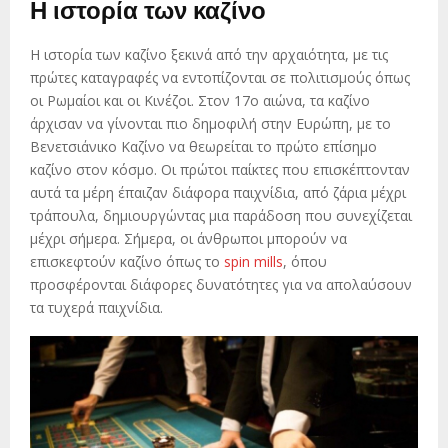
Η ιστορία των καζίνο
Η ιστορία των καζίνο ξεκινά από την αρχαιότητα, με τις
πρώτες καταγραφές να εντοπίζονται σε πολιτισμούς όπως
οι Ρωμαίοι και οι Κινέζοι. Στον 17ο αιώνα, τα καζίνο
άρχισαν να γίνονται πιο δημοφιλή στην Ευρώπη, με το
Βενετσιάνικο Καζίνο να θεωρείται το πρώτο επίσημο
καζίνο στον κόσμο. Οι πρώτοι παίκτες που επισκέπτονταν
αυτά τα μέρη έπαιζαν διάφορα παιχνίδια, από ζάρια μέχρι
τράπουλα, δημιουργώντας μια παράδοση που συνεχίζεται
μέχρι σήμερα. Σήμερα, οι άνθρωποι μπορούν να
επισκεφτούν καζίνο όπως το
spin mills
, όπου
προσφέρονται διάφορες δυνατότητες για να απολαύσουν
τα τυχερά παιχνίδια.