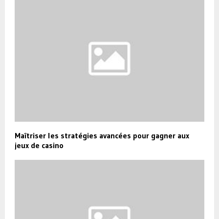
Maîtriser les stratégies avancées pour gagner aux
jeux de casino