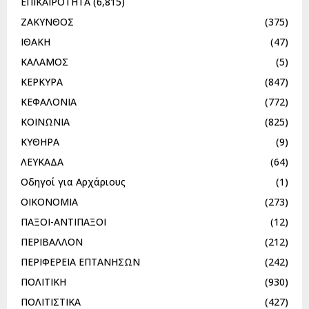
ΕΠΙΚΑΙΡΟΤΗΤΑ
(6,815)
ΖΑΚΥΝΘΟΣ
(375)
ΙΘΑΚΗ
(47)
ΚΑΛΑΜΟΣ
(5)
ΚΕΡΚΥΡΑ
(847)
ΚΕΦΑΛΟΝΙΑ
(772)
ΚΟΙΝΩΝΙΑ
(825)
ΚΥΘΗΡΑ
(9)
ΛΕΥΚΑΔΑ
(64)
Οδηγοί για Αρχάριους
(1)
ΟΙΚΟΝΟΜΙΑ
(273)
ΠΑΞΟΙ-ΑΝΤΙΠΑΞΟΙ
(12)
ΠΕΡΙΒΑΛΛΟΝ
(212)
ΠΕΡΙΦΕΡΕΙΑ ΕΠΤΑΝΗΣΩΝ
(242)
ΠΟΛΙΤΙΚΗ
(930)
ΠΟΛΙΤΙΣΤΙΚΑ
(427)