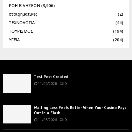
ΡΟΗ ΕΙΔΗΣΕΩΝ
(3,906)
στοιχηματικες
(2)
ΤΕΧΝΟΛΟΓΙΑ
(44)
ΤΟΥΡΙΣΜΟΣ
(194)
ΥΓΕΙΑ
(204)
Test Post Created
11/06/2026
0
Waiting Less Feels Better When Your Casino Pays
Out in a Flash
11/06/2026
0