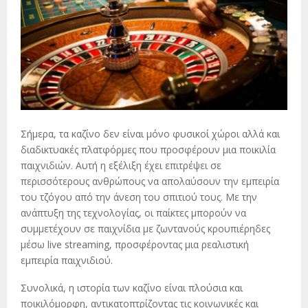
Σήμερα, τα καζίνο δεν είναι μόνο φυσικοί χώροι αλλά και
διαδικτυακές πλατφόρμες που προσφέρουν μια ποικιλία
παιχνιδιών. Αυτή η εξέλιξη έχει επιτρέψει σε
περισσότερους ανθρώπους να απολαύσουν την εμπειρία
του τζόγου από την άνεση του σπιτιού τους. Με την
ανάπτυξη της τεχνολογίας, οι παίκτες μπορούν να
συμμετέχουν σε παιχνίδια με ζωντανούς κρουπιέρηδες
μέσω live streaming, προσφέροντας μια ρεαλιστική
εμπειρία παιχνιδιού.
Συνολικά, η ιστορία των καζίνο είναι πλούσια και
ποικιλόμορφη, αντικατοπτρίζοντας τις κοινωνικές και