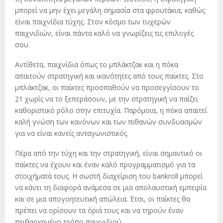
μπορεί να μην έχει μεγάλη σημασία στα φρουτάκια, καθώς
είναι παιχνίδια τύχης. Στον κόσμο των τυχερών
παιχνιδιών, είναι πάντα καλό να γνωρίζεις τις επιλογές
σου.
Αντίθετα, παιχνίδια όπως το μπλάκτζακ και η πόκα
απαιτούν στρατηγική και ικανότητες από τους παίκτες. Στο
μπλάκτζακ, οι παίκτες προσπαθούν να προσεγγίσουν το
21 χωρίς να το ξεπεράσουν, με την στρατηγική να παίζει
καθοριστικό ρόλο στην επιτυχία. Παρόμοια, η πόκα απαιτεί
καλή γνώση των κανόνων και των πιθανών συνδυασμών
για να είναι κανείς ανταγωνιστικός.
Πέρα από την τύχη και την στρατηγική, είναι σημαντικό οι
παίκτες να έχουν και έναν καλό προγραμματισμό για τα
στοιχήματά τους. Η σωστή διαχείριση του bankroll μπορεί
να κάνει τη διαφορά ανάμεσα σε μια απολαυστική εμπειρία
και σε μια απογοητευτική απώλεια. Έτσι, οι παίκτες θα
πρέπει να ορίσουν τα όριά τους και να τηρούν έναν
πειθαρχημένο τρόπο παιχνιδιού.